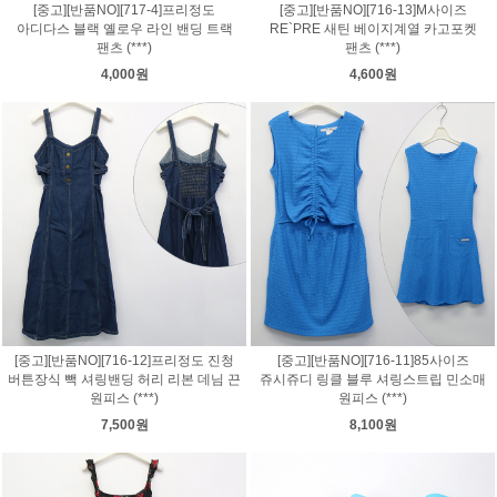
[중고][반품NO][717-4]프리정도
[중고][반품NO][716-13]M사이즈
아디다스 블랙 옐로우 라인 밴딩 트랙
RE`PRE 새틴 베이지계열 카고포켓
팬츠 (***)
팬츠 (***)
4,000원
4,600원
[중고][반품NO][716-12]프리정도 진청
[중고][반품NO][716-11]85사이즈
버튼장식 빽 셔링밴딩 허리 리본 데님 끈
쥬시쥬디 링클 블루 셔링스트립 민소매
원피스 (***)
원피스 (***)
7,500원
8,100원