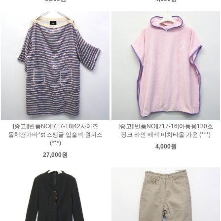
[중고][반품NO][717-18]42사이즈
[중고][반품NO][717-16]아동용130호
돌체앤가바*st 스팽글 입술넥 원피스
핑크 라인 배색 비치타올 가운 (***)
(***)
4,000원
27,000원