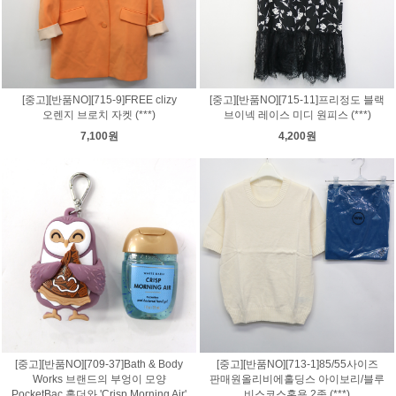
[중고][반품NO][715-9]FREE clizy
[중고][반품NO][715-11]프리정도 블랙
오렌지 브로치 자켓 (***)
브이넥 레이스 미디 원피스 (***)
7,100원
4,200원
[중고][반품NO][709-37]Bath & Body
[중고][반품NO][713-1]85/55사이즈
Works 브랜드의 부엉이 모양
판매원올리비에홀딩스 아이보리/블루
PocketBac 홀더와 'Crisp Morning Air'
비스코스혼용 2종 (***)