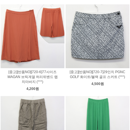
[중고][반품NO][720-6]77사이즈
[중고][반품NO][720-7]29인치 PGNC
MAGAN 브릭계열 허리뒤밴드 랩
GOLF 화이트/블랙 골프 스커트 (***)
치마바지 (***)
4,500원
4,200원