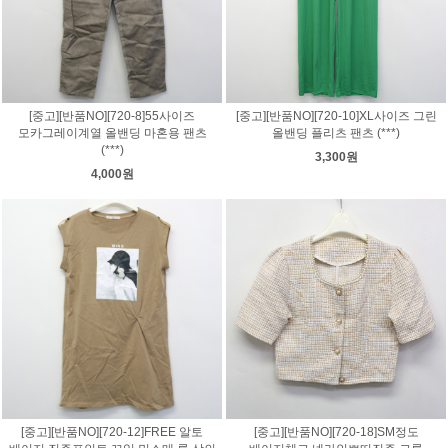
[중고][반품NO][720-8]55사이즈
[중고][반품NO][720-10]XL사이즈 그린
모카그레이계열 올밴딩 마혼용 팬츠
올밴딩 플리츠 팬츠 (***)
(***)
3,300원
4,000원
[중고][반품NO][720-12]FREE 알토
[중고][반품NO][720-18]SM정도