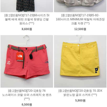
[중고][반품NO][717-23]66사이즈 SI
[중고][반품NO][717-19]85-92-
블랙 배색 패턴 프릴넥 뒷밴딩 긴팔
160사이즈 MINIMUM 메탈릭 어깨견장
원피스 (***)
크롭 자켓 (***)
8,600원
12,500원
[중고][반품NO][720-1]호칭 76
[중고][반품NO][720-2]호칭 70 JDX
노스페이스 코랄 슈퍼 스트레치 숏 팬츠
밝은노랑 골프 스커트 (***)
(***)
5,900원
6,500원