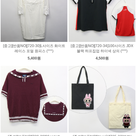
[중고][반품NO][720-30]L사이즈 화이트
[중고][반품NO][720-34]100사이즈 JDX
레이스 포멀 원피스 (***)
블랙 하프집업 하이넥 상의 (***)
5,400원
4,500원