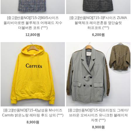
[중고][반품NO][715-2]90/S사이즈
[중고][반품NO][715-3]F사이즈 ZUMA
올리비아로렌 블루체크 어깨패드 자수
블랙체크 레이온혼용 옆단슬릿
더블버튼 코트 (***)
하프코트 (***)
12,800원
6,200원
[중고][반품NO][715-4]남성용 M사이즈
[중고][반품NO][715-6]프리정도 그레이/
Carrots 밝은노랑 레터링 후드 상의 (***)
브라운 오버사이즈 유니크한 블레이져
자켓 (***)
8,900원
8,900원