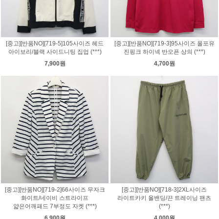
[중고][반품NO][719-5]105사이즈 헤드
[중고][반품NO][719-3]95사이즈 올포유
아이보리/블랙 사이드니팅 집업 (***)
진핑크 하이넥 반오픈 상의 (***)
7,900원
4,700원
[중고][반품NO][719-2]66사이즈 무자크
[중고][반품NO][718-3]2XL사이즈
화이트/네이비 스트라이프
라이트카키 올밴딩/끈 트레이닝 팬츠
얇은어깨패드 7부정도 자켓 (***)
(***)
6,900원
4,000원