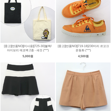
[중고][반품NO][미사용][725-30]블랙/
[중고][반품NO][719-18]230미리 르꼬끄
아이보리 에코백 2종 - 새것 (***)
운동화 (***)
5,000원
4,500원