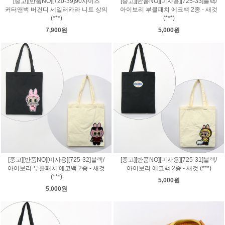
[중고][반품NO][720-39]90사이즈
[중고][반품NO][미사용][725-33]블랙/
커터앤벅 버건디 세일러카라 니트 상의
아이보리 부클패치 에코백 2종 - 새것
(***)
(***)
7,900원
5,000원
[중고][반품NO][미사용][725-32]블랙/
[중고][반품NO][미사용][725-31]블랙/
아이보리 부클패치 에코백 2종 - 새것
아이보리 에코백 2종 - 새것 (***)
(***)
5,000원
5,000원