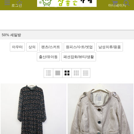
로그인
회원가입
주문조회
마이페이지
50% 세일방
아우터
상의
팬츠/스커트
원피스/수트/셋업
남성의류/용품
출산/유아동
패션잡화/뷰티/생활