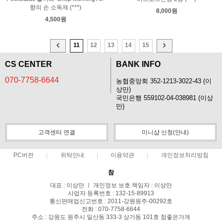
향의 손 소독제 (***)
8,000원
4,500원
11
12
13
14
15
CS CENTER
BANK INFO
070-7758-6644
농협중앙회 352-1213-3022-43 (이
상만)
국민은행 559102-04-038981 (이상
만)
고객센터 연결
미니샵 신청(안내)
PC버전
위탁안내
이용약관
개인정보처리방침
참
대표 : 이상만 ㅣ 개인정보 보호 책임자 : 이상만
사업자 등록번호 : 132-15-89913
통신판매업신고번호 : 2011-강원원주-00292호
전화 : 070-7758-6644
주소 : 강원도 원주시 일산동 333-3 상가동 101호 참좋은가게