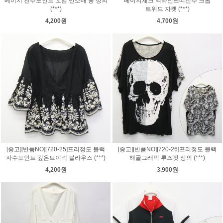
베이지 진주포인트 꼬임 민소매 롱 상의
베이지체크 넥라인쁘띠진주 크롭
(***)
트위드 자켓 (***)
4,200원
4,700원
[중고][반품NO][720-25]프리정도 블랙
[중고][반품NO][720-26]프리정도 블랙
자수포인트 깊은브이넥 블라우스 (***)
해골그래픽 루즈핏 상의 (***)
4,200원
3,900원