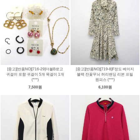
[중고][반품NO][716-29]더블B로고
[중고][반품NO][719-8]F정도 베이지
귀걸이 포함 귀걸이 5개 목걸이 1개
블랙 잔꽃무늬 허리밴딩 리본 프릴
(***)
원피스 (***)
7,500원
6,100원