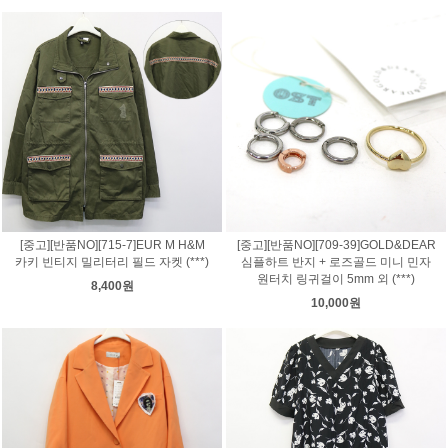
[중고][반품NO][715-7]EUR M H&M
[중고][반품NO][709-39]GOLD&DEAR
카키 빈티지 밀리터리 필드 자켓 (***)
심플하트 반지 + 로즈골드 미니 민자
원터치 링귀걸이 5mm 외 (***)
8,400원
10,000원