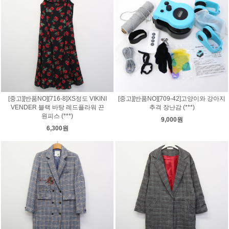
[중고][반품NO][716-8]XS정도 VIKINI
[중고][반품NO][709-42]고양이와 강아지
VENDER 블랙 바탕 레드플라워 끈
추격 장난감 (***)
원피스 (***)
9,000원
6,300원