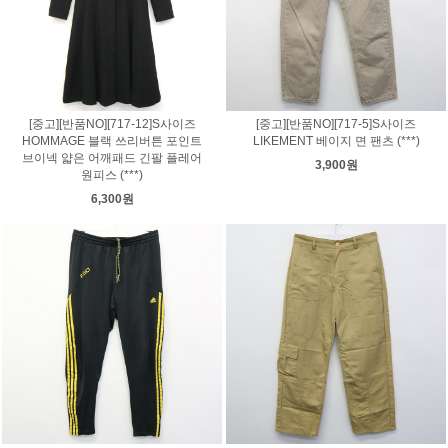
[중고][반품NO][717-12]S사이즈
[중고][반품NO][717-5]S사이즈
HOMMAGE 블랙 쓰리버튼 포인트
LIKEMENT 베이지 면 팬츠 (***)
브이넥 얇은 어깨패드 긴팔 플레어
3,900원
원피스 (***)
6,300원