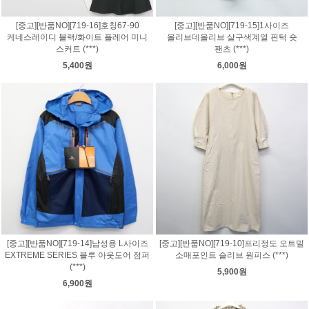
[중고][반품NO][719-16]호칭67-90
[중고][반품NO][719-15]1사이즈
케네스레이디 블랙/화이트 플레어 미니
올리브데올리브 살구색계열 핀턱 숏
스커트 (***)
팬츠 (***)
5,400원
6,000원
[중고][반품NO][719-14]남성용 L사이즈
[중고][반품NO][719-10]프리정도 오트밀
EXTREME SERIES 블루 아웃도어 점퍼
소매포인트 슬리브 원피스 (***)
(***)
5,900원
6,900원