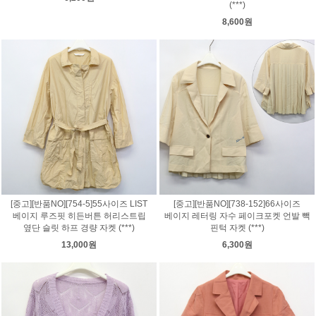
(***)
8,600원
[중고][반품NO][754-5]55사이즈 LIST
[중고][반품NO][738-152]66사이즈
베이지 루즈핏 히든버튼 허리스트립
베이지 레터링 자수 페이크포켓 언발 빽
옆단 슬릿 하프 경량 자켓 (***)
핀턱 자켓 (***)
13,000원
6,300원