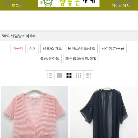
로그인
회원가입
주문조회
마이페이지
50% 세일방
>
아우터
아우터
상의
팬츠/스커트
원피스/수트/셋업
남성의류/용품
출산/유아동
패션잡화/뷰티/생활