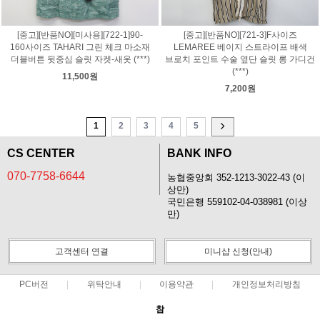
[중고][반품NO][미사용][722-1]90-
[중고][반품NO][721-3]F사이즈
160사이즈 TAHARI 그린 체크 마소재
LEMAREE 베이지 스트라이프 배색
더블버튼 뒷중심 슬릿 자켓-새옷 (***)
브로치 포인트 수술 옆단 슬릿 롱 가디건
(***)
11,500원
7,200원
1
2
3
4
5
CS CENTER
BANK INFO
070-7758-6644
농협중앙회 352-1213-3022-43 (이
상만)
국민은행 559102-04-038981 (이상
만)
고객센터 연결
미니샵 신청(안내)
PC버전
위탁안내
이용약관
개인정보처리방침
참