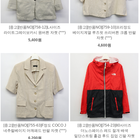
[중고][반품NO][758-12]L사이즈
[중고][반품NO][759-10]프리정도
라이트그레이보카시 원버튼 자켓 (***)
베이지계열 루즈핏 쓰리버튼 크롭 반팔
자켓 (***)
5,400원
4,600원
[중고][반품NO][755-63]F정도 COCO J
[중고][반품NO][754-23]80사이즈
네추럴베이지 어깨패드 반팔 자켓 (***)
더노스페이스 레드 절개 배색
밑단스트링 홑겹 후드 집업 긴팔 자켓
6,200원