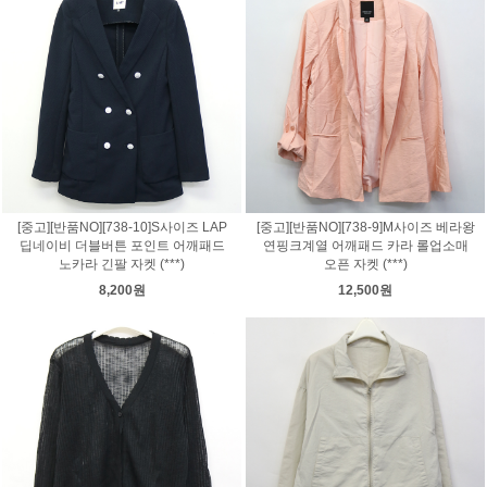
[중고][반품NO][738-10]S사이즈 LAP
[중고][반품NO][738-9]M사이즈 베라왕
딥네이비 더블버튼 포인트 어깨패드
연핑크계열 어깨패드 카라 롤업소매
노카라 긴팔 자켓 (***)
오픈 자켓 (***)
8,200원
12,500원