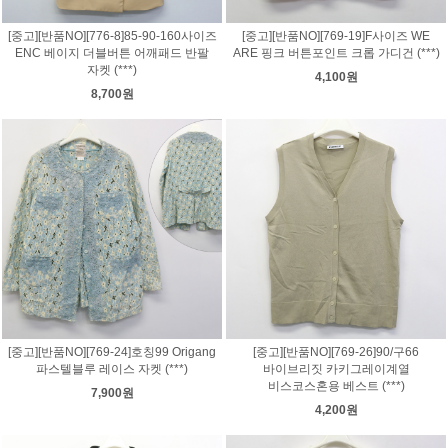
[중고][반품NO][776-8]85-90-160사이즈
[중고][반품NO][769-19]F사이즈 WE
ENC 베이지 더블버튼 어깨패드 반팔
ARE 핑크 버튼포인트 크롭 가디건 (***)
자켓 (***)
4,100원
8,700원
[중고][반품NO][769-24]호칭99 Origang
[중고][반품NO][769-26]90/구66
파스텔블루 레이스 자켓 (***)
바이브리짓 카키그레이계열
비스코스혼용 베스트 (***)
7,900원
4,200원