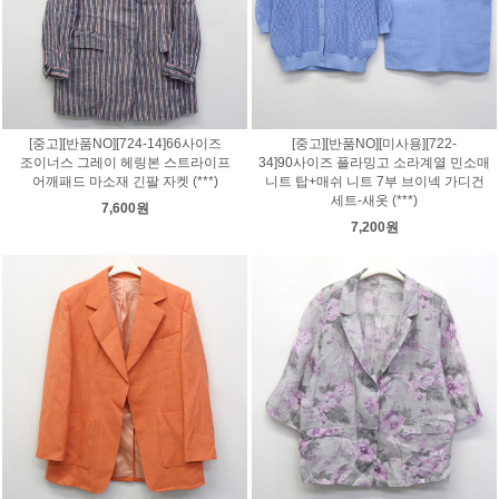
[중고][반품NO][724-14]66사이즈
[중고][반품NO][미사용][722-
조이너스 그레이 헤링본 스트라이프
34]90사이즈 플라밍고 소라계열 민소매
어깨패드 마소재 긴팔 자켓 (***)
니트 탑+매쉬 니트 7부 브이넥 가디건
세트-새옷 (***)
7,600원
7,200원