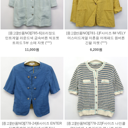
[중고][반품NO][785-6]프리정도
[중고][반품NO][781-1]F사이즈 IM VELY
민트계열 라운드넥 금속버튼 빅포켓
머스터드계열 마혼용 어깨패드 원버튼
트위드 5부 소매 자켓 (***)
긴팔 자켓 (***)
11,000원
6,200원
[중고][반품NO][778-24]6사이즈 ENTER
[중고][반품NO][778-22]F사이즈 나인콜