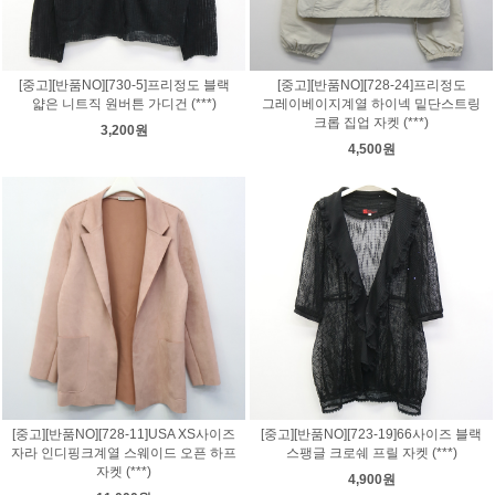
[중고][반품NO][730-5]프리정도 블랙
[중고][반품NO][728-24]프리정도
얇은 니트직 원버튼 가디건 (***)
그레이베이지계열 하이넥 밑단스트링
크롭 집업 자켓 (***)
3,200원
4,500원
[중고][반품NO][728-11]USA XS사이즈
[중고][반품NO][723-19]66사이즈 블랙
자라 인디핑크계열 스웨이드 오픈 하프
스팽글 크로쉐 프릴 자켓 (***)
자켓 (***)
4,900원