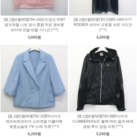
[중고][반품NO][794-10]프리정도 KNIT
[중고][반품NO][783-53]95-160/구77
핑크계열 니트 망사 혼합 히든 원버튼
RODIER 네이비 오픈형 쉬폰 가디건
브이넥 언발 반팔 가디건 (***)
(***)
3,600원
4,200원
[중고][반품NO][792-20]55사이즈
[중고][반품NO][792-8]95사이즈
에프씨엔코리아 소라계열 더블버튼
CLIMBERHOLIC 블랙 매쉬 절개 배색
뒷중심슬릿 7부 소매 자켓 (***)
경량 후드 집업 자켓 (***)
6,200원
5,200원