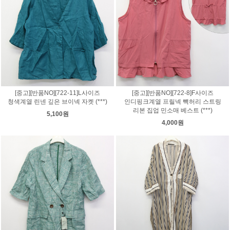
[중고][반품NO][722-11]L사이즈
[중고][반품NO][722-8]F사이즈
청색계열 린넨 깊은 브이넥 자켓 (***)
인디핑크계열 프릴넥 빽허리 스트링
리본 집업 민소매 베스트 (***)
5,100원
4,000원