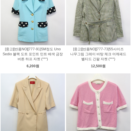
[중고][반품NO][777-91]SM정도 Uno
[중고][반품NO][777-73]55사이즈
Sedio 블랙 도트 포인트 민트 배색 금장
나무그림 그레이 바탕 체크 어깨패드
버튼 하프 자켓 (***)
벨티드 긴팔 자켓 (***)
6,200원
12,500원