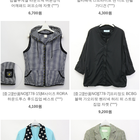
딥블루계열 라운드넥 버튼장식
멀티배색 스트라이프 면 니트 반팔
어깨패드 퍼프소매 자켓 (***)
가디건 (***)
6,700원
4,300원
[중고][반품NO][778-15]M사이즈 RORA
[중고][반품NO][778-7]프리정도 BCBG
하운드투스 후드집업 베스트 (***)
블랙 가오리핏 헨리넥 허리 뒤 스트립
집업 자켓 (***)
4,100원
9,200원