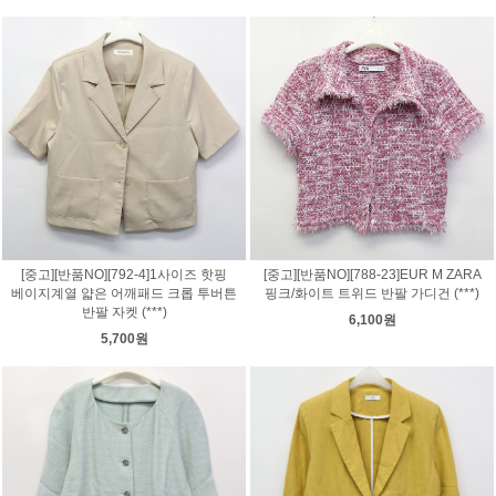
[중고][반품NO][792-4]1사이즈 핫핑
[중고][반품NO][788-23]EUR M ZARA
베이지계열 얇은 어깨패드 크롭 투버튼
핑크/화이트 트위드 반팔 가디건 (***)
반팔 자켓 (***)
6,100원
5,700원