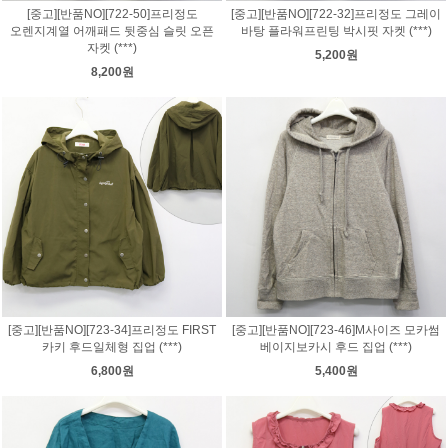
[중고][반품NO][722-50]프리정도
[중고][반품NO][722-32]프리정도 그레이
오렌지계열 어깨패드 뒷중심 슬릿 오픈
바탕 플라워프린팅 박시핏 자켓 (***)
자켓 (***)
5,200원
8,200원
[중고][반품NO][723-34]프리정도 FIRST
[중고][반품NO][723-46]M사이즈 모카썸
카키 후드일체형 집업 (***)
베이지보카시 후드 집업 (***)
6,800원
5,400원