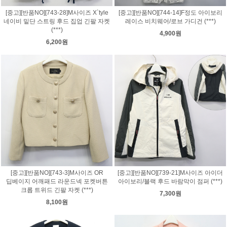
[중고][반품NO][743-28]M사이즈 X`tyle
[중고][반품NO][744-14]F정도 아이보리
네이비 밑단 스트링 후드 집업 긴팔 자켓
레이스 비치웨어/로브 가디건 (***)
(***)
4,900원
6,200원
[중고][반품NO][743-3]M사이즈 OR
[중고][반품NO][739-21]M사이즈 아이더
딥베이지 어깨패드 라운드넥 포켓버튼
아이보리/블랙 후드 바람막이 점퍼 (***)
크롭 트위드 긴팔 자켓 (***)
7,300원
8,100원