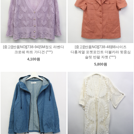
[중고][반품NO][738-94]SM정도 라벤다
[중고][반품NO][738-48]88사이즈
크로쉐 하트 가디건 (***)
다홍계열 포켓포인트 더블카라 뒷중심
슬릿 반팔 자켓 (***)
4,100원
5,800원