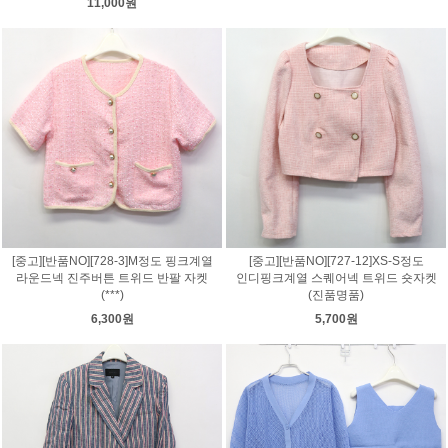
11,000원
[중고][반품NO][728-3]M정도 핑크계열
[중고][반품NO][727-12]XS-S정도
라운드넥 진주버튼 트위드 반팔 자켓
인디핑크계열 스퀘어넥 트위드 숏자켓
(***)
(진품명품)
6,300원
5,700원