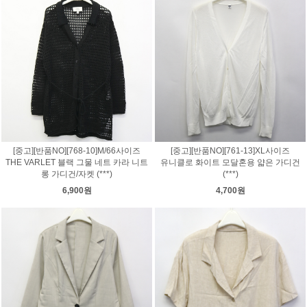
[중고][반품NO][768-10]M/66사이즈
[중고][반품NO][761-13]XL사이즈
THE VARLET 블랙 그물 네트 카라 니트
유니클로 화이트 모달혼용 얇은 가디건
롱 가디건/자켓 (***)
(***)
6,900원
4,700원