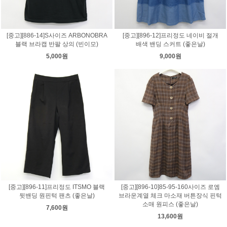
[중고][886-14]S사이즈 ARBONOBRA
[중고][896-12]프리정도 네이비 절개
블랙 브라캡 반팔 상의 (빈이모)
배색 밴딩 스커트 (좋은날)
5,000원
9,000원
[중고][896-11]프리정도 ITSMO 블랙
[중고][896-10]85-95-160사이즈 로엠
뒷밴딩 원핀턱 팬츠 (좋은날)
브라운계열 체크 마소재 버튼장식 핀턱
소매 원피스 (좋은날)
7,600원
13,600원