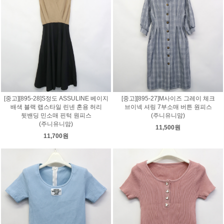
[중고][895-28]S정도 ASSULINE 베이지
[중고][895-27]M사이즈 그레이 체크
배색 블랙 랩스타일 린넨 혼용 허리
브이넥 셔링 7부소매 버튼 원피스
뒷밴딩 민소매 핀턱 원피스
(주니유니맘)
(주니유니맘)
11,500원
11,700원