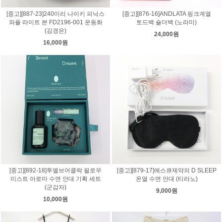
[중고][887-23]240미리 나이키 피닉스
[중고][876-16]ANDLATA 핑크계열
와플 라이트 본 FD2196-001 운동화
토드백 숄더백 (노라미)
(김경은)
24,000원
16,000원
[중고][892-18]투엘브어클락 필로우
[중고][879-17]에스큐제약의 D SLEEP
미스트 아로마 수면 안대 기획 세트
온열 수면 안대 (티라노)
(군감자)
9,000원
10,000원