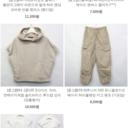
멜란지그레이 라운드넥 절개 허리 밴딩
제이드 캔버스 클러치 (***)
오버핏 반팔 원피스 (웬디맘)
7,500원
11,300원
[중고][891-1]EUR S사이즈. 자라,
[중고][878-5]주니어 160 유니클로키즈
연베이지계열 슬리브리스 후드탑 상의
베이지 허리올밴딩 카고 팬츠 (기은맘)
(장똘뱅이)
8,500원
10,500원