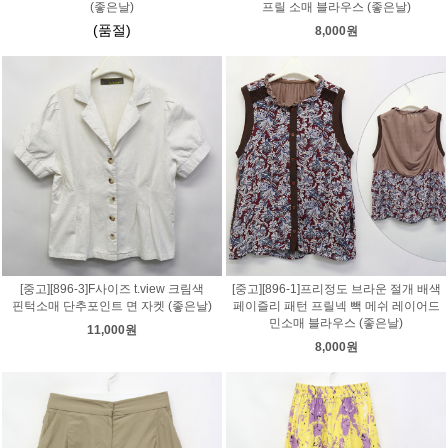
(좋은날)
프릴 소매 블라우스 (좋은날)
(품절)
8,000원
[중고][896-3]F사이즈 t.view 크림색
[중고][896-1]프리정도 브라운 절개 배색
핀턱소매 단추포인트 면 자켓 (좋은날)
페이즐리 패턴 프릴넥 빽 메쉬 레이어드
민소매 블라우스 (좋은날)
11,000원
8,000원