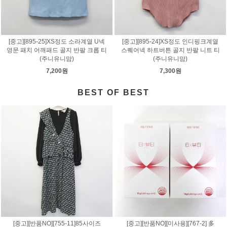
[중고][895-25]XS정도 소라계열 U넥
[중고][895-24]XS정도 인디핑크계열
영문 패치 어깨패드 골지 반팔 크롭 티
스퀘어넥 하트버튼 골지 반팔 니트 티
(주니유니맘)
(주니유니맘)
7,200원
7,300원
BEST OF BEST
[중고][반품NO][755-11]85사이즈
[중고][반품NO][미사용][767-2] 多