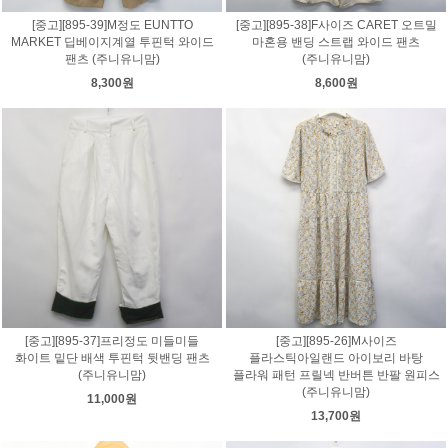
[중고][895-39]M정도 EUNTTO
[중고][895-38]F사이즈 CARET 오트밀
MARKET 딥베이지계열 투핀턱 와이드
마혼용 밴딩 스트랩 와이드 팬츠
팬츠 (주니유니맘)
(주니유니맘)
8,300원
8,600원
[중고][895-37]프리정도 미들미들
[중고][895-26]M사이즈
화이트 밑단 배색 투핀턱 뒷밴딩 팬츠
플라스틱아일랜드 아이보리 바탕
(주니유니맘)
플라워 패턴 프릴넥 반버튼 반팔 원피스
(주니유니맘)
11,000원
13,700원