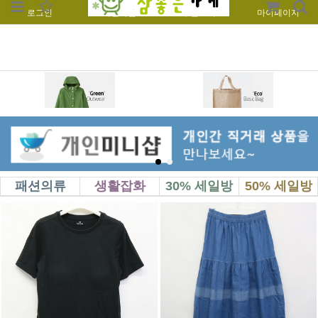
로그인
회원가입
주문조회
마이페이지
패션의류
생활잡화
30% 세일방
50% 세일방