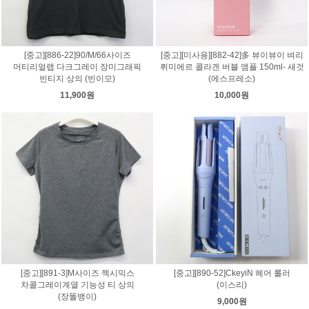
[중고][886-22]90/M/66사이즈
[중고][미사용][882-42]多 뷰이뷰이 벼리
머티리얼랩 다크그레이 장미그래픽
뤼미에르 콜라겐 버블 앰플 150ml- 새것
빈티지 상의 (빈이모)
(에스프레소)
11,900원
10,000원
[중고][891-3]M사이즈 젝시믹스
[중고][890-52]CkeyiN 헤어 롤러
차콜그레이계열 기능성 티 상의
(이스리)
(장똘뱅이)
9,000원