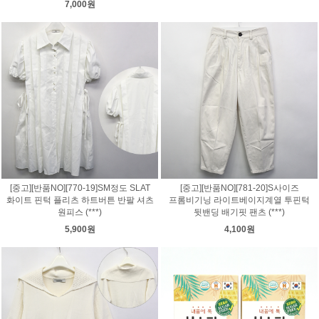
7,000원
[중고][반품NO][770-19]SM정도 SLAT
[중고][반품NO][781-20]S사이즈
화이트 핀턱 플리츠 하트버튼 반팔 셔츠
프롬비기닝 라이트베이지계열 투핀턱
원피스 (***)
뒷밴딩 배기핏 팬츠 (***)
5,900원
4,100원