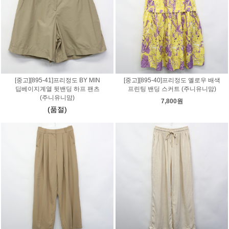
[중고][895-41]프리정도 BY MIN
[중고][895-40]프리정도 옐로우 배색
딥베이지계열 뒷밴딩 하프 팬츠
프린팅 밴딩 스커트 (주니유니맘)
(주니유니맘)
7,800원
(품절)