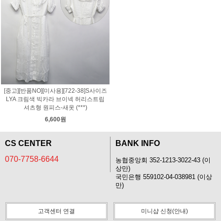
[중고][반품NO][미사용][722-38]S사이즈
LYA 크림색 빅카라 브이넥 허리스트립
셔츠형 원피스-새옷 (***)
6,600원
CS CENTER
BANK INFO
070-7758-6644
농협중앙회 352-1213-3022-43 (이
상만)
국민은행 559102-04-038981 (이상
만)
고객센터 연결
미니샵 신청(안내)