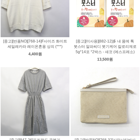
[중고][반품NO][768-14]F사이즈 화이트
[중고][미사용][882-12]多 내 몸에 톡
세일레카라 레이온혼용 상의 (***)
붓스터 알파씨디 붓기케어 칼로리제로
5g*14포 *2박스 - 새것 (에스프레소)
4,400원
13,500원
[중고][847-26]프리정도 골복기
[중고][반품NO][768-32]사만사타바사