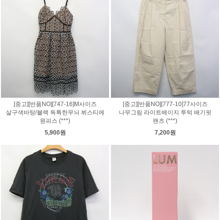
[중고][반품NO][747-16]M사이즈
[중고][반품NO][777-10]77사이즈
살구색바탕/블랙 독특한무늬 뷔스티에
나무그림 라이트베이지 투턱 배기핏
원피스 (***)
팬츠 (***)
5,900원
7,200원