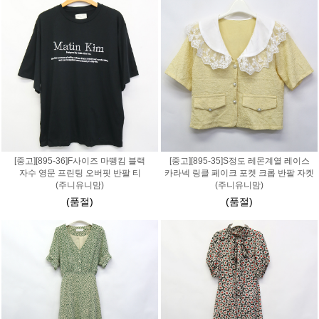
[중고][895-36]F사이즈 마뗑킴 블랙
[중고][895-35]S정도 레몬계열 레이스
자수 영문 프린팅 오버핏 반팔 티
카라넥 링클 페이크 포켓 크롭 반팔 자켓
(주니유니맘)
(주니유니맘)
(품절)
(품절)