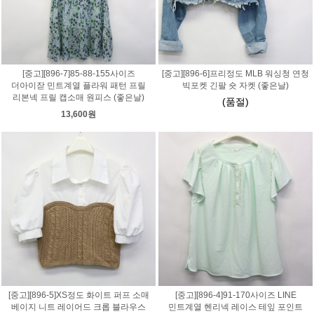
[중고][896-7]85-88-155사이즈
[중고][896-6]프리정도 MLB 워싱청 연청
더아이잗 민트계열 플라워 패턴 프릴
빅포켓 긴팔 숏 자켓 (좋은날)
리본넥 프릴 캡소매 원피스 (좋은날)
(품절)
13,600원
[중고][896-5]XS정도 화이트 퍼프 소매
[중고][896-4]91-170사이즈 LINE
베이지 니트 레이어드 크롭 블라우스
민트계열 헨리넥 레이스 테잎 포인트