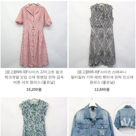
[중고][896-9]F사이즈 JJ지고트 핑크
[중고][896-8]F사이즈 스테파니
체크계열 꼬임 소매 뒷밴딩 핀턱 금속
멀티칼라 기하 패턴 헨리넥 핀턱 민소매
버튼 셔츠 원피스 (좋은날)
원피스 (좋은날)
15,200원
12,600원