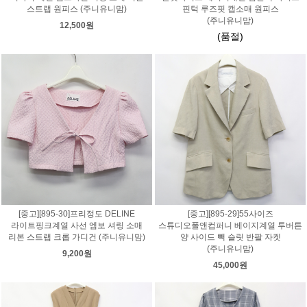
스트랩 원피스 (주니유니맘)
핀턱 루즈핏 캡소매 원피스
(주니유니맘)
12,500원
(품절)
[중고][895-30]프리정도 DELINE
[중고][895-29]55사이즈
라이트핑크계열 사선 엠보 셔링 소매
스튜디오폴앤컴퍼니 베이지계열 투버튼
리본 스트랩 크롭 가디건 (주니유니맘)
양 사이드 빽 슬릿 반팔 자켓
(주니유니맘)
9,200원
45,000원