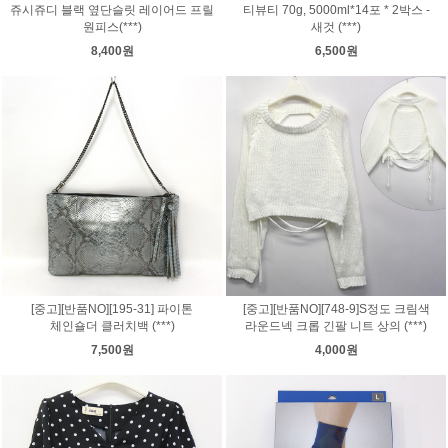
쥬시쥬디 블랙 옆단슬릿 레이어드 프릴
티뷰티 70g, 5000ml*14포 * 2박스 -
원피스(***)
새것 (***)
8,400원
6,500원
[중고][반품NO][195-31] 파이톤
[중고][반품NO][748-9]S정도 크림색
체인숄더 클러치백 (***)
라운드넥 크롭 긴팔 니트 상의 (***)
7,500원
4,000원