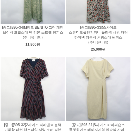
[중고][895-34]M정도 BENITO 그린 패턴
[중고][895-33]55사이즈
브이넥 프릴소매 빽 리본 스트랩 원피스
스튜디오폴앤컴퍼니 플라워 사방 패턴
(주니유니맘)
하이넥 리본넥 셔링소매 원피스
(주니유니맘)
11,800원
25,000원
[중고][895-32]2사이즈 리리앤코 블랙
[중고][895-31]S사이즈 바이퍼슨스
기하학 패턴 랩스타일 셔링 소매 리본
플렛화이트 베이지계열 입술넥 사이드