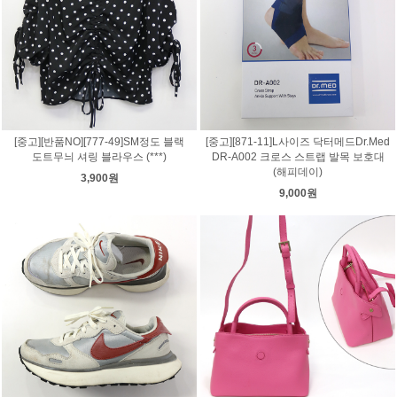
[중고][반품NO][777-49]SM정도 블랙
[중고][871-11]L사이즈 닥터메드Dr.Med
도트무늬 셔링 블라우스 (***)
DR-A002 크로스 스트랩 발목 보호대
(해피데이)
3,900원
9,000원