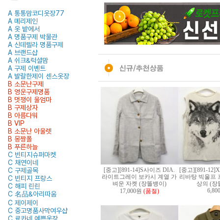
A 통통맘코디옷장77
A 메리제인
A 옷 밭에서
A 명품구제 박물관
A 신데렐라 명품구제
A 브랜드샵
A 쉬크&럭셜맘
A 구제 이벤트
A 발랄한제이 센스옷장
B 소문난구제
B 영운구제명품
B 멋쟁이 울엄마
B 구제상자
B 아름다워
B VIP
B 소문난 아울렛
B 몽짱폴
B 푸른하늘
C 빈티지슈퍼마켓
C 채연이네
C 구제골목
[중고][891-14]S사이즈 DIA.
[중고][891-1
라이트그레이 보카시 계열 가
리바탕 빅울프 
C 빈티지 프랑스
벼운 자켓 (장똘뱅이)
상의 (장
C 해피 린린
6,8
17,000원
(품절)
C 名品&아리따움
C 제이제이
C 중고명품사막여우샵
C 료카네 예쁜옷장