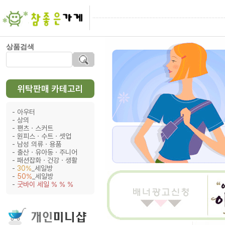
상품검색
위탁판매 카테고리
아우터
상의
팬츠ㆍ스커트
원피스ㆍ수트ㆍ셋업
남성 의류ㆍ용품
출산ㆍ유아동ㆍ주니어
패션잡화ㆍ건강ㆍ생활
30%
_세일방
50%
_세일방
굿바이 세일 % % %