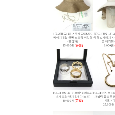
[중고][892-15 더한섬 CHISAKI
[중고][892-1
베이지계열 안쪽 스트링 버킷햇
착 햇빛가리개 자
(군감자)
은 버킷햇 
(품절)
25,000원
6,000원
[중고][890-23]까르띠*st 러브링
[중고][미사용][8
반지 포함 반지 3개 (이스리)
퍼블릭 골드톤 펜
(품절)
새것 (
50,000원
25,000원