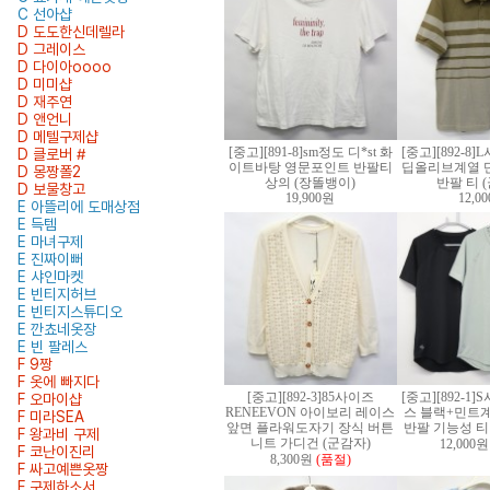
C 선아샵
D 도도한신데렐라
D 그레이스
D 다이아oooo
D 미미샵
D 재주연
D 앤언니
D 메텔구제샵
[중고][891-8]sm정도 디*st 화
[중고][892-8
D 클로버 #
이트바탕 영문포인트 반팔티
딥올리브계열 
D 몽짱폴2
상의 (장똘뱅이)
반팔 티 
D 보물창고
19,900원
12,0
E 아뜰리에 도매상점
E 득템
E 마녀구제
E 진짜이뻐
E 샤인마켓
E 빈티지허브
E 빈티지스튜디오
E 깐쵸네옷장
E 빈 팔레스
F 9짱
F 옷에 빠지다
[중고][892-3]85사이즈
[중고][892-1
F 오마이샵
RENEEVON 아이보리 레이스
스 블랙+민트
F 미라SEA
앞면 플라워도자기 장식 버튼
반팔 기능성 티 
F 왕과비 구제
니트 가디건 (군감자)
12,000원
F 코난이진리
8,300원
(품절)
F 싸고예쁜옷짱
F 구제하소서