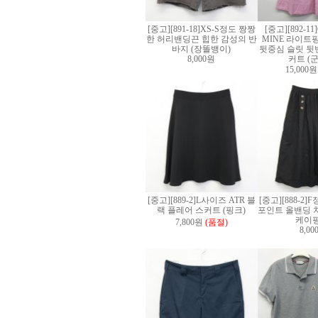
[중고][891-18]XS-S정도 짱짱
[중고][892-1
한 허리밴딩끈 힙한 감성의 반
MINE 라이트
바지 (장똘뱅이)
뒷중심 슬릿 뒷
8,000원
커트 (
15,000원
[중고][889-2]L사이즈 ATR 블
[중고][888-2
랙 플레어 스커트 (핑크)
포인트 올밴딩 
케이핑
7,800원
(품절)
8,0