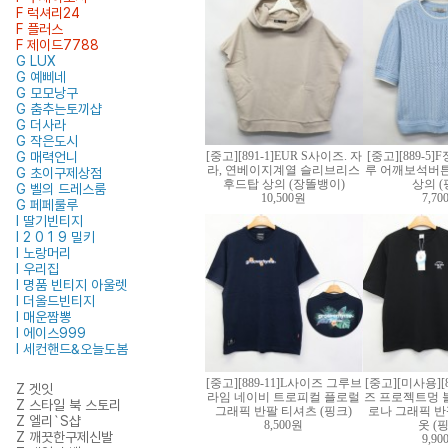
F 럭셔리24
F 플러스
F 제이드7788
G LUX
G 예삐네
G 모모낭구
G 춤추는토끼샵
G 더사라
G 작은도시
G 매력언니
[중고][891-1]EUR S사이즈. 자
[중고][889-5
라, 연베이지계열 슬리브리스
루 어깨보석버튼
G 초이구제상점
후드탑 상의 (장똘뱅이)
상의 (
G 벨의 드레스룸
10,500원
7,7
G 페페룰루
I 딸기빈티지
I 2 0 1 9 밀키
I 노랑머리
I 우리집
I 명품 빈티지 아울렛
I 더올드빈티지
I 매운짬뽕
I 에이스999
I 세컨핸드&오늘도봄
[중고][889-11]L사이즈 그루브
[중고][미사용][8
Z 겟잇
라임 네이비 트로피컬 플로럴
즈 프로젝트멍 
Z 스타일 북 스토리
그래픽 반팔 티셔츠 (핑크)
로나 그래픽 반
Z 엘리`S샵
8,500원
옷 (
Z 깨끗한구제신발
9,9