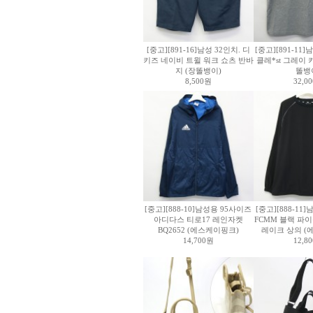
[중고][891-16]남성 32인치. 디
[중고][891-11
키즈 네이비 트윌 워크 쇼츠 반바
클레*st 그레이 
지 (장똘뱅이)
똘뱅
8,500원
32,0
[중고][888-10]남성용 95사이즈
[중고][888-1
아디다스 티로17 레인자켓
FCMM 블랙 파
BQ2652 (에스케이핑크)
레이크 상의 (
14,700원
12,8