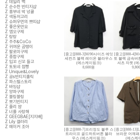
Z 데일리 백
Z 순수한 빈티지샵
Z 흥부네 박 넝쿨
Z 색동저고리
Z 슈퍼우먼의 쁘띠샵
Z 좋은옷만요
Z 엠오구제
Z 랑랑
Z 주주&CoCo
Z 귀여운 곰탱이
Z 팔로미구제
[중고][888-3]M/90사이즈 에잇
[중고][888-4
Z 종합구제
세컨즈 블랙 레이온 블라우스
토 블랙 금속버
Z 입꼬 신꼬 들고
(에스케이핑크)
셔츠 자켓 (
Z 토토네 점빵
8,600원
9,8
Z Unique&Lovely
Z 공s빈티지홀릭
Z 파스텔스토리
Z 바잉샵
Z 양파구제
Z 블링블링
Z 뽀기빈티지
Z 줄리 얌
Z 너를 사랑해
Z GEEGBAE[지지배]
Z Lily 갤러리
Z 메이커 조아
[중고][888-7]프리정도 블루 스
[중고][888-13]
트라이프 골드하트버튼 블라
브라운 어깨패
우스 (에스케이핑크)
(에스케