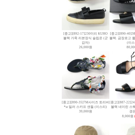
[중고][892-17]230미리 KUHO
[중고][890-40]
블랙 가죽 리본장식 슬립온 (군
블랙. 금장로고 
감자)
(이스
26,000원
80,0
[중고][890-35]7M사이즈 토리버
[중고][887-22]
*st 밀러 스카프 샌들 (이스리)
블랙 네이린 스퀘
39,000원
경은
8,000원