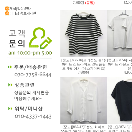
12,5
7,800원
(품절)
개설(입점)안내
미니샵 홍보게시판
[중고][888-16]프리정도 블랙/
[중고][887-6]
화이트 스트라이프 옆단슬릿
화이트 라운드 상
오버핏 상의 (에스케이핑크)
은
7,800원
8,9
..
[중고][887-12]F정도 화이트
[중고][887-13
오픈넥 7부정도소매 블라우스
돌먼소매 니트 