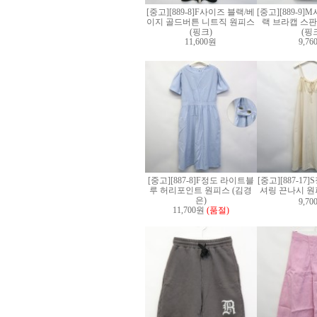
[중고][889-8]F사이즈 블랙/베
[중고][889-9
이지 골드버튼 니트직 원피스
랙 브라캡 스판
(핑크)
(핑
11,600원
9,7
[중고][887-8]F정도 라이트블
[중고][887-1
루 허리포인트 원피스 (김경
셔링 끈나시 원
은)
9,7
11,700원
(품절)