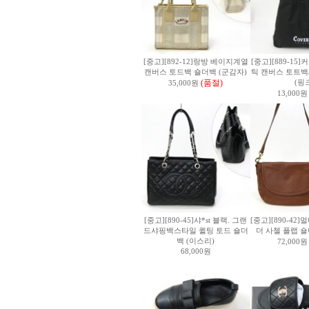
[중고][892-12]랑방 베이지계열
[중고][889-15
캔버스 토드백 숄더백 (군감자)
틱 캔버스 토트백
(품절)
(핑
35,000원
13,000원
[중고][890-45]샤*st 블랙. 그랜
[중고][890-42]
드샤핑백스타일 퀼팅 토드 숄더
더 사첼 플랩 숄
백 (이스리)
72,000원
68,000원