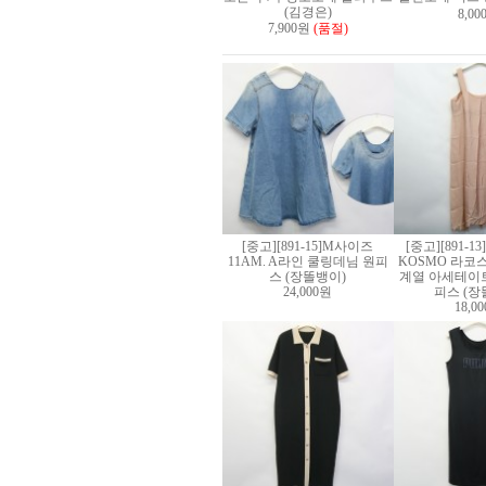
(김경은)
8,0
7,900원
(품절)
[중고][891-15]M사이즈
[중고][891-1
11AM. A라인 쿨링데님 원피
KOSMO 라코
스 (장똘뱅이)
계열 아세테이트
24,000원
피스 (장
18,0