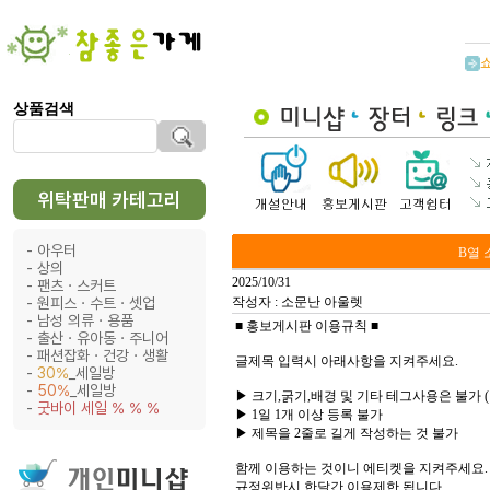
상품검색
위탁판매 카테고리
아우터
B열
상의
2025/10/31
팬츠ㆍ스커트
원피스ㆍ수트ㆍ셋업
작성자 : 소문난 아울렛
남성 의류ㆍ용품
■ 홍보게시판 이용규칙 ■
출산ㆍ유아동ㆍ주니어
패션잡화ㆍ건강ㆍ생활
글제목 입력시 아래사항을 지켜주세요.
30%
_세일방
50%
_세일방
▶ 크기,굵기,배경 및 기타 테그사용은 불가 (
굿바이 세일 % % %
▶ 1일 1개 이상 등록 불가
▶ 제목을 2줄로 길게 작성하는 것 불가
함께 이용하는 것이니 에티켓을 지켜주세요.
규정위반시 한달간 이용제한 됩니다.