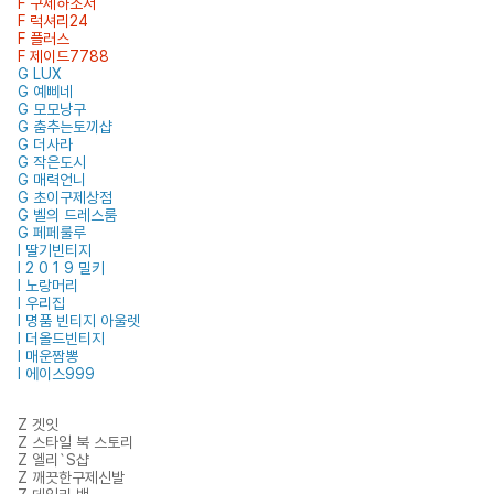
F 구제하소서
F 럭셔리24
F 플러스
F 제이드7788
G LUX
G 예삐네
G 모모낭구
G 춤추는토끼샵
G 더사라
G 작은도시
G 매력언니
G 초이구제상점
G 벨의 드레스룸
G 페페룰루
I 딸기빈티지
I 2 0 1 9 밀키
I 노랑머리
I 우리집
I 명품 빈티지 아울렛
I 더올드빈티지
I 매운짬뽕
I 에이스999
Z 겟잇
Z 스타일 북 스토리
Z 엘리`S샵
Z 깨끗한구제신발