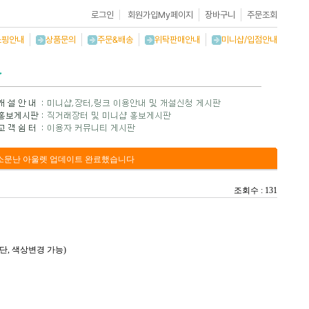
로그인
회원가입
My페이지
장바구니
주문조회
쇼핑안내
상품문의
주문&배송
위탁판매안내
미니샵/입점안내
 소문난 아울렛 업데이트 완료했습니다
조회수 : 131
단, 색상변경 가능)