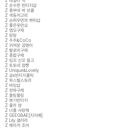
Z 데일리 백
Z 순수한 빈티지샵
Z 흥부네 박 넝쿨
Z 색동저고리
Z 슈퍼우먼의 쁘띠샵
Z 좋은옷만요
Z 엠오구제
Z 랑랑
Z 주주&CoCo
Z 귀여운 곰탱이
Z 팔로미구제
Z 종합구제
Z 입꼬 신꼬 들고
Z 토토네 점빵
Z Unique&Lovely
Z 공s빈티지홀릭
Z 파스텔스토리
Z 바잉샵
Z 양파구제
Z 블링블링
Z 뽀기빈티지
Z 줄리 얌
Z 너를 사랑해
Z GEEGBAE[지지배]
Z Lily 갤러리
Z 메이커 조아