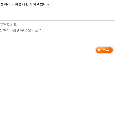
달전이라도 이용제한이 해제됩니다.
^^구경오세요
잡화기타업뎃!구경오세요**