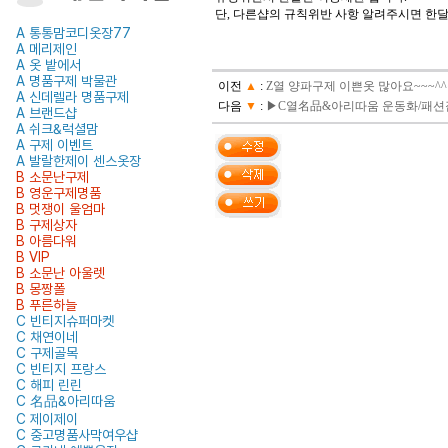
단, 다른샵의 규칙위반 사항 알려주시면 한
A 통통맘코디옷장77
A 메리제인
A 옷 밭에서
A 명품구제 박물관
이전
▲
:
Z열 양파구제 이쁜옷 많아요~~~
A 신데렐라 명품구제
다음
▼
:
▶C열名品&아리따움 운동화/패션
A 브랜드샵
A 쉬크&럭셜맘
A 구제 이벤트
A 발랄한제이 센스옷장
B 소문난구제
B 영운구제명품
B 멋쟁이 울엄마
B 구제상자
B 아름다워
B VIP
B 소문난 아울렛
B 몽짱폴
B 푸른하늘
C 빈티지슈퍼마켓
C 채연이네
C 구제골목
C 빈티지 프랑스
C 해피 린린
C 名品&아리따움
C 제이제이
C 중고명품사막여우샵