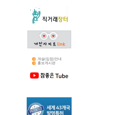
개설(입점)안내
홍보게시판