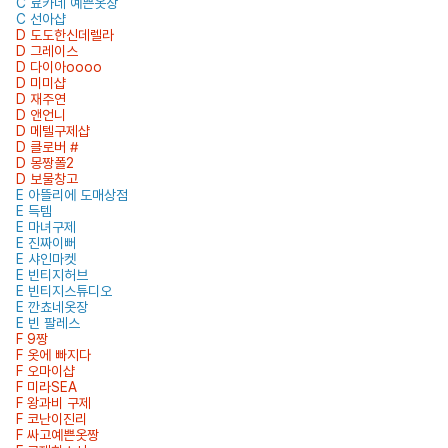
C 료카네 예쁜옷장
C 선아샵
D 도도한신데렐라
D 그레이스
D 다이아oooo
D 미미샵
D 재주연
D 앤언니
D 메텔구제샵
D 클로버 #
D 몽짱폴2
D 보물창고
E 아뜰리에 도매상점
E 득템
E 마녀구제
E 진짜이뻐
E 샤인마켓
E 빈티지허브
E 빈티지스튜디오
E 깐쵸네옷장
E 빈 팔레스
F 9짱
F 옷에 빠지다
F 오마이샵
F 미라SEA
F 왕과비 구제
F 코난이진리
F 싸고예쁜옷짱