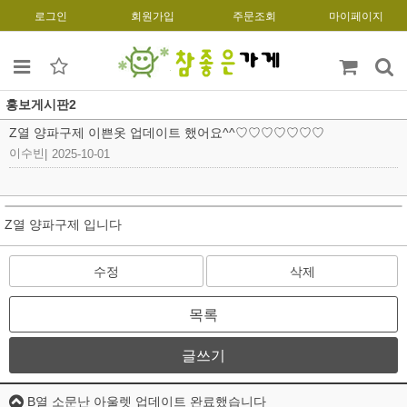
로그인
회원가입
주문조회
마이페이지
홍보게시판2
Z열 양파구제 이쁜옷 업데이트 했어요^^♡♡♡♡♡♡♡
이수빈
|
2025-10-01
Z열 양파구제 입니다
수정
삭제
목록
글쓰기
B열 소문난 아울렛 업데이트 완료했습니다