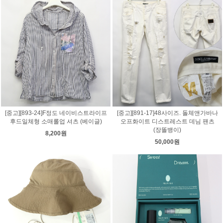
[중고][893-24]F정도 네이비스트라이프
[중고][891-17]48사이즈. 돌체앤가바나
후드일체형 소매롤업 셔츠 (베이글)
오프화이트 디스트레스트 데님 팬츠
(장똘뱅이)
8,200원
50,000원