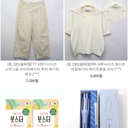
[중고][반품NO][777-10]77사이즈
[중고][반품NO][768-14]F사이즈 화이트
나무그림 라이트베이지 투턱 배기핏
세일레카라 레이온혼용 상의 (***)
팬츠 (***)
4,400원
7,200원