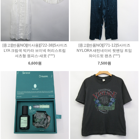
[중고][반품NO][미사용][722-38]S사이즈
[중고][반품NO][771-12]S사이즈
LYA 크림색 빅카라 브이넥 허리스트립
NYLORA 새틴네이비 뒷밴딩 트임
셔츠형 원피스-새옷 (***)
와이드핏 팬츠 (***)
6,600원
7,500원