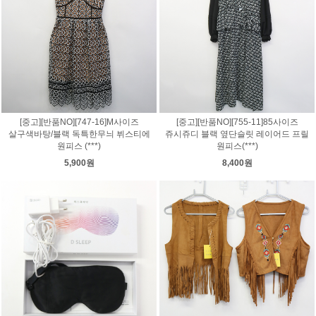
[중고][반품NO][747-16]M사이즈
[중고][반품NO][755-11]85사이즈
살구색바탕/블랙 독특한무늬 뷔스티에
쥬시쥬디 블랙 옆단슬릿 레이어드 프릴
원피스 (***)
원피스(***)
5,900원
8,400원