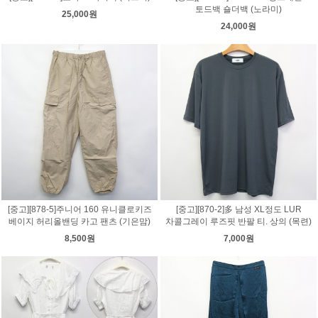
토드백 숄더백 (노라미)
25,000원
24,000원
[중고][878-5]주니어 160 유니클로키즈
[중고][870-2]多 남성 XL정도 LUR
베이지 허리올밴딩 카고 팬츠 (기은맘)
차콜그레이 루즈핏 반팔 티. 상의 (목련)
8,500원
7,000원