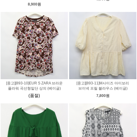
8,900원
[중고][893-10]EUR S ZARA 브라운
[중고][893-11]M사이즈 아이보리
플라워 곡선형밑단 상의 (베이글)
브이넥 프릴 블라우스 (베이글)
(품절)
7,800원