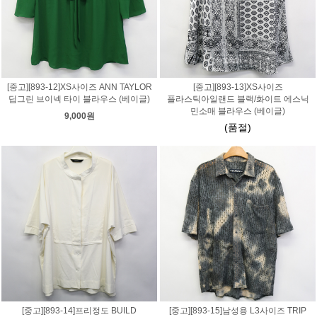
[중고][893-12]XS사이즈 ANN TAYLOR
[중고][893-13]XS사이즈
딥그린 브이넥 타이 블라우스 (베이글)
플라스틱아일랜드 블랙/화이트 에스닉
민소매 블라우스 (베이글)
9,000원
(품절)
[중고][893-14]프리정도 BUILD
[중고][893-15]남성용 L3사이즈 TRIP