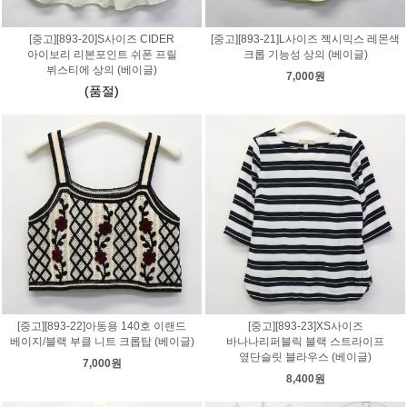
[중고][893-20]S사이즈 CIDER
[중고][893-21]L사이즈 젝시믹스 레몬색
아이보리 리본포인트 쉬폰 프릴
크롭 기능성 상의 (베이글)
뷔스티에 상의 (베이글)
7,000원
(품절)
[중고][893-22]아동용 140호 이랜드
[중고][893-23]XS사이즈
베이지/블랙 부클 니트 크롭탑 (베이글)
바나나리퍼블릭 블랙 스트라이프
옆단슬릿 블라우스 (베이글)
7,000원
8,400원