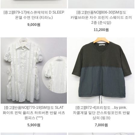
[중고][879-17]에스큐제약의 D SLEEP
[중고][반품NO][806-30]SM정도
온열 수면 안대 (티라노)
카멜브라운 자수 프린지 스웨이드 조끼
2종 (준식맘)
9,000원
11,200원
[중고][반품NO][770-19]SM정도 SLAT
[중고][872-4]프리정도 ...by pink.
화이트 핀턱 플리츠 하트버튼 반팔 셔츠
차콜계열 밑단 끈스트링포인트 반팔
원피스 (***)
상의 (핑크)
5,900원
7,000원