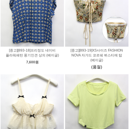
[중고][893-18]프리정도 네이비
[중고][893-19]XS사이즈 FASHION
플라워패턴 풍기인견 상의 (베이글)
NOVA 자갸드 코르쉐 뷔스티에 탑
(베이글)
7,600원
(품절)