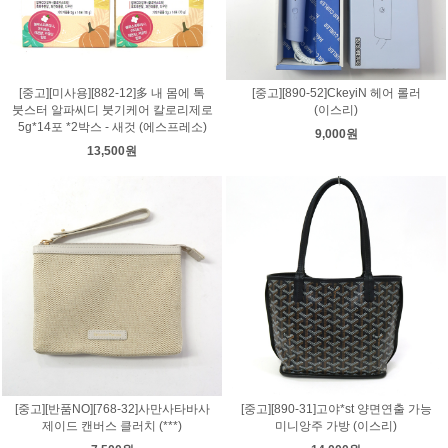
[중고][미사용][882-12]多 내 몸에 톡
[중고][890-52]CkeyiN 헤어 롤러
붓스터 알파씨디 붓기케어 칼로리제로
(이스리)
5g*14포 *2박스 - 새것 (에스프레소)
9,000원
13,500원
[중고][반품NO][768-32]사만사타바사
[중고][890-31]고야*st 양면연출 가능
제이드 캔버스 클러치 (***)
미니앙주 가방 (이스리)