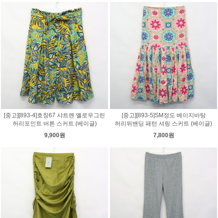
[중고][893-4]호칭67 샤트렌 옐로우그린
[중고][893-5]SM정도 베이지바탕
허리포인트 버튼 스커트 (베이글)
허리뒤밴딩 패턴 셔링 스커트 (베이글)
9,900원
7,800원