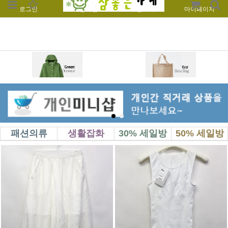
로그인
회원가입
주문조회
마이페이지
패션의류
생활잡화
30% 세일방
50% 세일방