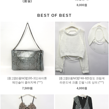
(품절)
8,000원
BEST OF BEST
[중고][반품NO][195-31] 파이톤
[중고][반품NO][748-9]S정도 크림색
체인숄더 클러치백 (***)
라운드넥 크롭 긴팔 니트 상의 (***)
7,500원
4,000원