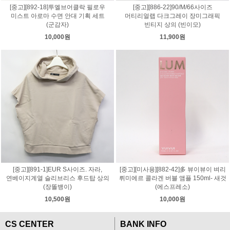
[중고][892-18]투엘브어클락 필로우
[중고][886-22]90/M/66사이즈
미스트 아로마 수면 안대 기획 세트
머티리얼랩 다크그레이 장미그래픽
(군감자)
빈티지 상의 (빈이모)
10,000원
11,900원
[중고][891-1]EUR S사이즈. 자라,
[중고][미사용][882-42]多 뷰이뷰이 벼리
연베이지계열 슬리브리스 후드탑 상의
뤼미에르 콜라겐 버블 앰플 150ml- 새것
(장똘뱅이)
(에스프레소)
10,500원
10,000원
CS CENTER
BANK INFO