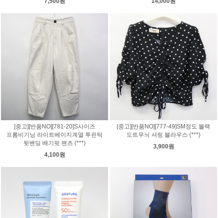
7,500원
14,000원
[중고][반품NO][781-20]S사이즈
[중고][반품NO][777-49]SM정도 블랙
프롬비기닝 라이트베이지계열 투핀턱
도트무늬 셔링 블라우스 (***)
뒷밴딩 배기핏 팬츠 (***)
3,900원
4,100원