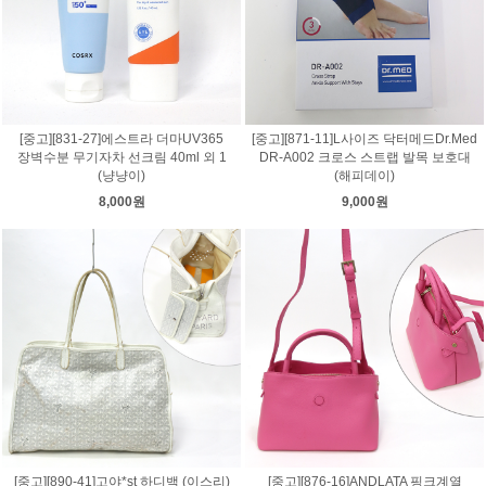
[중고][831-27]에스트라 더마UV365
[중고][871-11]L사이즈 닥터메드Dr.Med
장벽수분 무기자차 선크림 40ml 외 1
DR-A002 크로스 스트랩 발목 보호대
(냥냥이)
(해피데이)
8,000원
9,000원
[중고][890-41]고야*st 하디백 (이스리)
[중고][876-16]ANDLATA 핑크계열