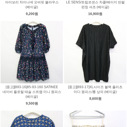
아이보리 차이나넥 오버핏 블라우스
LE SENS/트립르센스 차콜/베이지 반팔
(베이글)
펀칭 셔츠 (베이글)
9,200원
16,900원
[중고][893-16]85-93-160 SATINEE
[중고][893-17]XL사이즈 블랙 플리츠
네이비 플로럴 태슬 스트랩 미니 원피스
미디 원피스/롱 상의 (베이글)
(베이글)
8,600원
9,500원