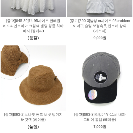
[중고][845-39]74-95사이즈 판매원
[중고][890-3]남성 m사이즈 95problem
에프씨엔코리아 크림색 밴딩 링클 치마
이너핏 슬림 보정속옷 민소매 상의
바지 (젬캐리)
(이스리)
(품절)
9,000원
[중고][893-2]보나핏 핸드 보넷 벙거지
[중고][893-3]호칭54/7-11세 네파
버킷햇 (베이글)
그레이 볼캡 (베이글)
(품절)
7,000원