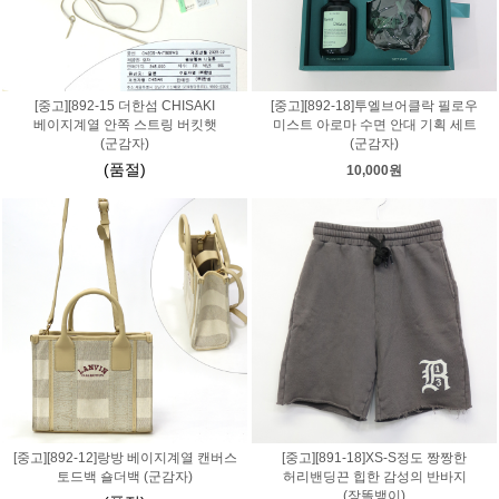
[중고][892-15 더한섬 CHISAKI
[중고][892-18]투엘브어클락 필로우
베이지계열 안쪽 스트링 버킷햇
미스트 아로마 수면 안대 기획 세트
(군감자)
(군감자)
(품절)
10,000원
[중고][892-12]랑방 베이지계열 캔버스
[중고][891-18]XS-S정도 짱짱한
토드백 숄더백 (군감자)
허리밴딩끈 힙한 감성의 반바지
(장똘뱅이)