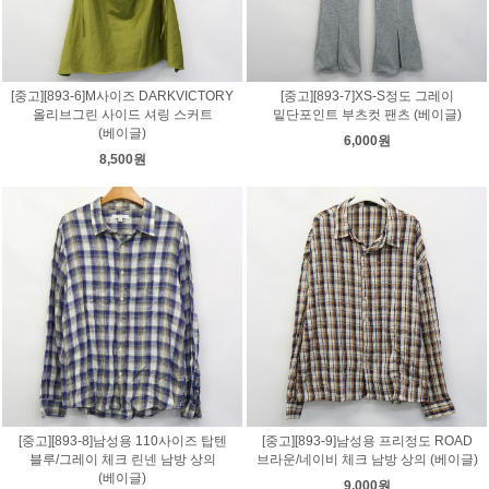
[중고][893-6]M사이즈 DARKVICTORY
[중고][893-7]XS-S정도 그레이
올리브그린 사이드 셔링 스커트
밑단포인트 부츠컷 팬츠 (베이글)
(베이글)
6,000원
8,500원
[중고][893-8]남성용 110사이즈 탑텐
[중고][893-9]남성용 프리정도 ROAD
블루/그레이 체크 린넨 남방 상의
브라운/네이비 체크 남방 상의 (베이글)
(베이글)
9,000원