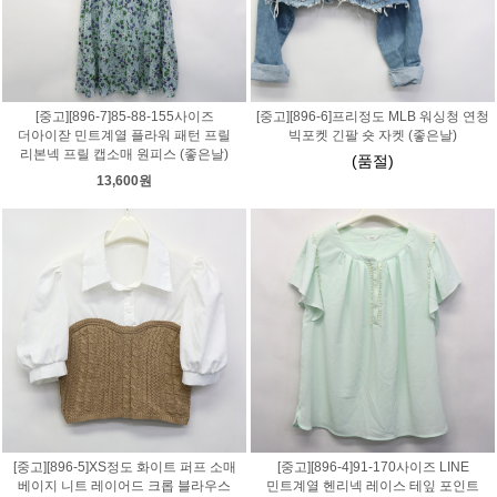
[중고][896-7]85-88-155사이즈
[중고][896-6]프리정도 MLB 워싱청 연청
더아이잗 민트계열 플라워 패턴 프릴
빅포켓 긴팔 숏 자켓 (좋은날)
리본넥 프릴 캡소매 원피스 (좋은날)
(품절)
13,600원
[중고][896-5]XS정도 화이트 퍼프 소매
[중고][896-4]91-170사이즈 LINE
베이지 니트 레이어드 크롭 블라우스
민트계열 헨리넥 레이스 테잎 포인트