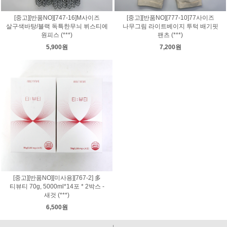
[중고][반품NO][747-16]M사이즈
[중고][반품NO][777-10]77사이즈
살구색바탕/블랙 독특한무늬 뷔스티에
나무그림 라이트베이지 투턱 배기핏
원피스 (***)
팬츠 (***)
5,900원
7,200원
[중고][반품NO][미사용][767-2] 多
티뷰티 70g, 5000ml*14포 * 2박스 -
새것 (***)
6,500원