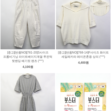
[중고][반품NO][781-20]S사이즈
[중고][반품NO][768-14]F사이즈 화이트
프롬비기닝 라이트베이지계열 투핀턱
세일레카라 레이온혼용 상의 (***)
뒷밴딩 배기핏 팬츠 (***)
4,400원
4,100원