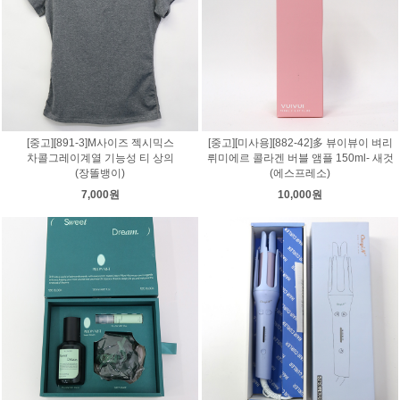
[중고][891-3]M사이즈 젝시믹스
[중고][미사용][882-42]多 뷰이뷰이 벼리
차콜그레이계열 기능성 티 상의
뤼미에르 콜라겐 버블 앰플 150ml- 새것
(장똘뱅이)
(에스프레소)
7,000원
10,000원