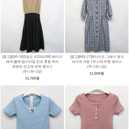
[중고][895-28]S정도 ASSULINE 베이지
[중고][895-27]M사이즈 그레이 체크
배색 블랙 랩스타일 린넨 혼용 허리
브이넥 셔링 7부소매 버튼 원피스
뒷밴딩 민소매 핀턱 원피스
(주니유니맘)
(주니유니맘)
11,500원
11,700원