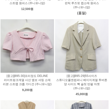
스트랩 원피스 (주니유니맘)
핀턱 루즈핏 캡소매 원피스
(주니유니맘)
12,500원
(품절)
[중고][895-30]프리정도 DELINE
[중고][895-29]55사이즈
라이트핑크계열 사선 엠보 셔링 소매
스튜디오폴앤컴퍼니 베이지계열 투버튼
리본 스트랩 크롭 가디건 (주니유니맘)
양 사이드 빽 슬릿 반팔 자켓
(주니유니맘)
9,200원
45,000원