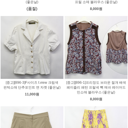
(좋은날)
프릴 소매 블라우스 (좋은날)
(품절)
8,000원
[중고][896-3]F사이즈 t.view 크림색
[중고][896-1]프리정도 브라운 절개 배색
핀턱소매 단추포인트 면 자켓 (좋은날)
페이즐리 패턴 프릴넥 빽 메쉬 레이어드
민소매 블라우스 (좋은날)
11,000원
8,000원