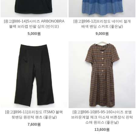
[중고][886-14]S사이즈 ARBONOBRA
[중고][896-12]프리정도 네이비 절개
블랙 브라캡 반팔 상의 (빈이모)
배색 밴딩 스커트 (좋은날)
5,000원
9,000원
[중고][896-11]프리정도 ITSMO 블랙
[중고][896-10]85-95-160사이즈 로엠
뒷밴딩 원핀턱 팬츠 (좋은날)
브라운계열 체크 마소재 버튼장식 핀턱
소매 원피스 (좋은날)
7,600원
13,600원