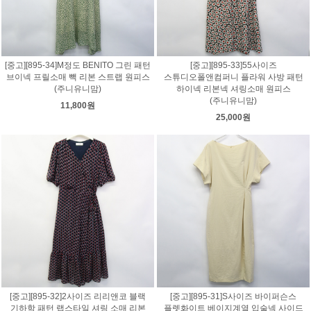
[중고][895-34]M정도 BENITO 그린 패턴
[중고][895-33]55사이즈
브이넥 프릴소매 빽 리본 스트랩 원피스
스튜디오폴앤컴퍼니 플라워 사방 패턴
(주니유니맘)
하이넥 리본넥 셔링소매 원피스
(주니유니맘)
11,800원
25,000원
[중고][895-32]2사이즈 리리앤코 블랙
[중고][895-31]S사이즈 바이퍼슨스
기하학 패턴 랩스타일 셔링 소매 리본
플렛화이트 베이지계열 입술넥 사이드