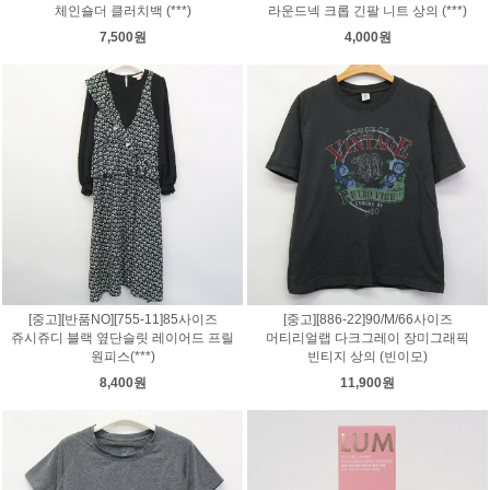
체인숄더 클러치백 (***)
라운드넥 크롭 긴팔 니트 상의 (***)
7,500원
4,000원
[중고][반품NO][755-11]85사이즈
[중고][886-22]90/M/66사이즈
쥬시쥬디 블랙 옆단슬릿 레이어드 프릴
머티리얼랩 다크그레이 장미그래픽
원피스(***)
빈티지 상의 (빈이모)
8,400원
11,900원