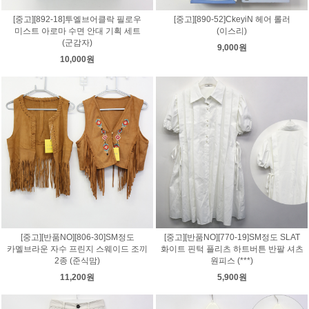
[중고][892-18]투엘브어클락 필로우
[중고][890-52]CkeyiN 헤어 롤러
미스트 아로마 수면 안대 기획 세트
(이스리)
(군감자)
9,000원
10,000원
[중고][반품NO][806-30]SM정도
[중고][반품NO][770-19]SM정도 SLAT
카멜브라운 자수 프린지 스웨이드 조끼
화이트 핀턱 플리츠 하트버튼 반팔 셔츠
2종 (준식맘)
원피스 (***)
11,200원
5,900원