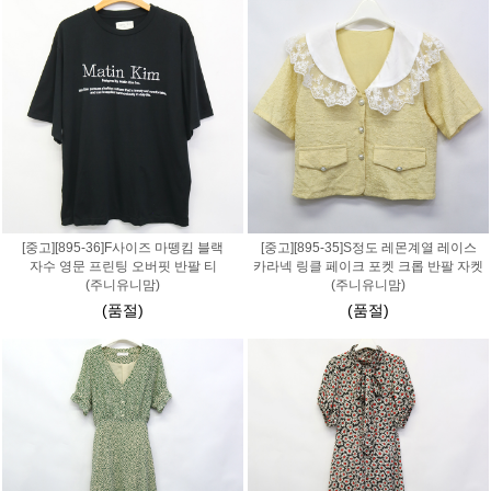
[중고][895-36]F사이즈 마뗑킴 블랙
[중고][895-35]S정도 레몬계열 레이스
자수 영문 프린팅 오버핏 반팔 티
카라넥 링클 페이크 포켓 크롭 반팔 자켓
(주니유니맘)
(주니유니맘)
(품절)
(품절)