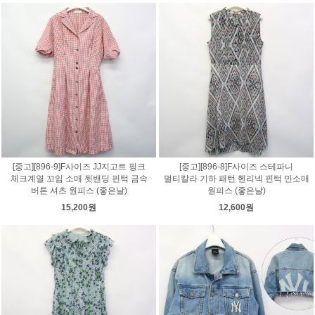
[중고][896-9]F사이즈 JJ지고트 핑크
[중고][896-8]F사이즈 스테파니
체크계열 꼬임 소매 뒷밴딩 핀턱 금속
멀티칼라 기하 패턴 헨리넥 핀턱 민소매
버튼 셔츠 원피스 (좋은날)
원피스 (좋은날)
15,200원
12,600원