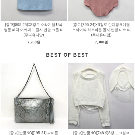
[중고][895-25]XS정도 소라계열 U넥
[중고][895-24]XS정도 인디핑크계열
영문 패치 어깨패드 골지 반팔 크롭 티
스퀘어넥 하트버튼 골지 반팔 니트 티
(주니유니맘)
(주니유니맘)
7,200원
7,300원
BEST OF BEST
[중고][반품NO][195-31] 파이톤
[중고][반품NO][748-9]S정도 크림색