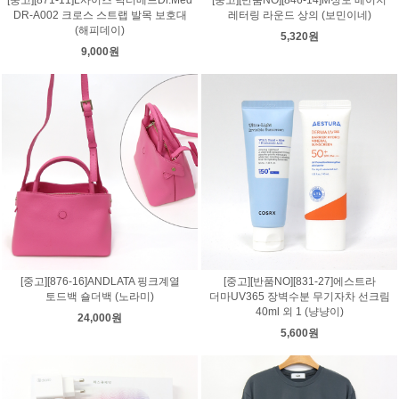
DR-A002 크로스 스트랩 발목 보호대
레터링 라운드 상의 (보민이네)
(해피데이)
5,320원
9,000원
[중고][876-16]ANDLATA 핑크계열
[중고][반품NO][831-27]에스트라
토드백 숄더백 (노라미)
더마UV365 장벽수분 무기자차 선크림
40ml 외 1 (냥냥이)
24,000원
5,600원