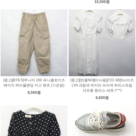
10,500원
[중고][878-5]주니어 160 유니클로키즈
[중고][반품NO][미사용][722-38]S사이즈
베이지 허리올밴딩 카고 팬츠 (기은맘)
LYA 크림색 빅카라 브이넥 허리스트립
셔츠형 원피스-새옷 (***)
8,500원
6,600원