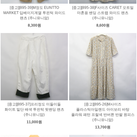
[중고][895-39]M정도 EUNTTO
[중고][895-38]F사이즈 CARET 오트밀
MARKET 딥베이지계열 투핀턱 와이드
마혼용 밴딩 스트랩 와이드 팬츠
팬츠 (주니유니맘)
(주니유니맘)
8,300원
8,600원
[중고][895-37]프리정도 미들미들
[중고][895-26]M사이즈
화이트 밑단 배색 투핀턱 뒷밴딩 팬츠
플라스틱아일랜드 아이보리 바탕
(주니유니맘)
플라워 패턴 프릴넥 반버튼 반팔 원피스
(주니유니맘)
11,000원
13,700원