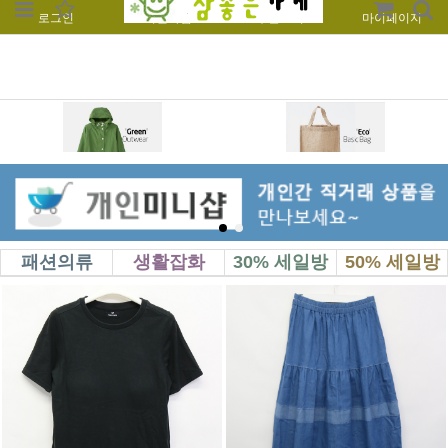
로그인
회원가입
주문조회
마이페이지
패션의류
생활잡화
30% 세일방
50% 세일방