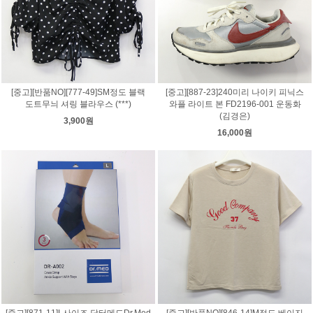
[중고][반품NO][777-49]SM정도 블랙
[중고][887-23]240미리 나이키 피닉스
도트무늬 셔링 블라우스 (***)
와플 라이트 본 FD2196-001 운동화
(김경은)
3,900원
16,000원
[중고][871-11]L사이즈 닥터메드Dr.Med
[중고][반품NO][846-14]M정도 베이지