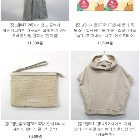
[중고][847-26]프리정도 골복기
[중고][미사용][882-12]多 내 몸에 톡
멜란지그레이 라운드넥 절개 허리 밴딩
붓스터 알파씨디 붓기케어 칼로리제로
오버핏 반팔 원피스 (웬디맘)
5g*14포 *2박스 - 새것 (에스프레소)
11,300원
13,500원
[중고][반품NO][768-32]사만사타바사
[중고][891-1]EUR S사이즈. 자라,
제이드 캔버스 클러치 (***)
연베이지계열 슬리브리스 후드탑 상의
(장똘뱅이)
7,500원