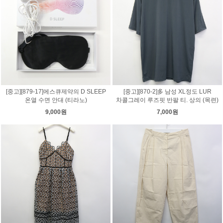
[중고][879-17]에스큐제약의 D SLEEP
[중고][870-2]多 남성 XL정도 LUR
온열 수면 안대 (티라노)
차콜그레이 루즈핏 반팔 티. 상의 (목련)
9,000원
7,000원