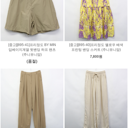
[중고][895-41]프리정도 BY MIN
[중고][895-40]프리정도 옐로우 배색
딥베이지계열 뒷밴딩 하프 팬츠
프린팅 밴딩 스커트 (주니유니맘)
(주니유니맘)
7,800원
(품절)