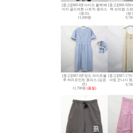
[중고][889-8]F사이즈 블랙/베
[중고][889-9
이지 골드버튼 니트직 원피스
랙 브라캡 스판
(핑크)
(핑
11,600원
9,7
[중고][887-8]F정도 라이트블
[중고][887-1
루 허리포인트 원피스 (김경
셔링 끈나시 원
은)
9,7
11,700원
(품절)