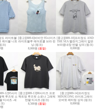
]F정도 라이트블
[중고][889-6]비비안 95사이즈
[중고][889-10]프리정도 AND
 케이블 니트
라이트블루 에어로쿨 브라 런
THE SEA 멜란지그레이 얇은
핑크)
닝 (핑크)
브라캡내장 반팔 상의 (핑크)
00원
8,000원
8,000원
(품절)
89-12]95사이
[중고][889-13]90사이즈 프로
[중고][889-14]프리정도
블랙 루즈핏 소
젝트멍 루즈핏 소로나 그래픽
MINJICONG 라이트그레이
팔 티셔츠 -새
반팔 티셔츠 (핑크)
오버핏 레터링 상의 (핑크)
핑크)
8,000원
8,500원
(품절)
00원