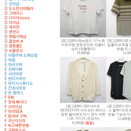
C 선아샵
D 도도한신데렐라
D 그레이스
D 다이아oooo
D 미미샵
D 재주연
D 앤언니
D 메텔구제샵
[중고][891-8]sm정도 디*st 화
[중고][892-8
D 클로버 #
이트바탕 영문포인트 반팔티
딥올리브계열 
D 몽짱폴2
상의 (장똘뱅이)
반팔 티 
D 보물창고
19,900원
12,0
E 아뜰리에 도매상점
E 득템
E 마녀구제
E 진짜이뻐
E 샤인마켓
E 빈티지허브
E 빈티지스튜디오
E 깐쵸네옷장
E 빈 팔레스
F 9짱
F 옷에 빠지다
[중고][892-3]85사이즈
[중고][892-1
F 오마이샵
RENEEVON 아이보리 레이스
스 블랙+민트
F 미라SEA
앞면 플라워도자기 장식 버튼
반팔 기능성 티 
F 왕과비 구제
니트 가디건 (군감자)
12,000원
F 코난이진리
8,300원
(품절)
F 싸고예쁜옷짱
F 구제하소서