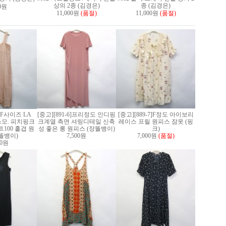
상의 2종 (김경은)
종 (김경은)
00원
11,000원
(품절)
11,000원
(품절)
3]F사이즈 LA
[중고][891-6]프리정도 인디핑
[중고][889-7]F정도 아이보리
스모. 피치핑크
크계열 측면 셔링디테일 신축
레이스 프릴 원피스 잠옷 (핑
100 홑겹 원
성 좋은 롱 원피스 (장똘뱅이)
크)
똘뱅이)
7,500원
7,000원
(품절)
00원