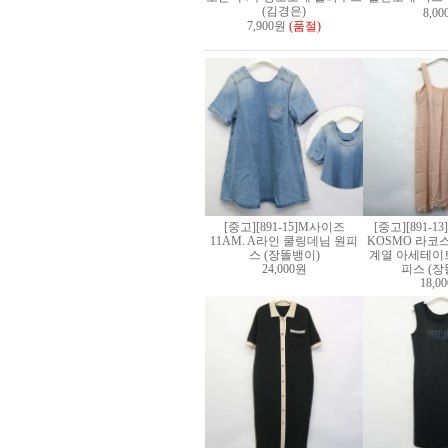
(김경은)
8,0
7,900원
(품절)
[중고][891-15]M사이즈
[중고][891-1
11AM. A라인 쿨링데님 원피
KOSMO 라코
스 (장똘뱅이)
계열 아세테이트
24,000원
피스 (장
18,0