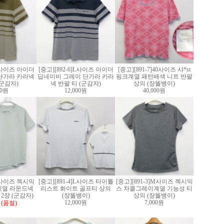
]L사이즈 아이더
[중고][892-6]L사이즈 아이더
[중고][891-7]40사이즈 샤*st
단가라 카라넥
딥네이비 그레이 단가라 카라
핑크계열 패턴배색 니트 반팔
(군감자)
넥 반팔 티 (군감자)
상의 (장똘뱅이)
00원
12,000원
40,000원
]S사이즈 젝시믹
[중고][891-4]L사이즈 타이틀
[중고][891-3]M사이즈 젝시믹
계열 라운드넥
리스트 화이트 골프티 상의
스 차콜그레이계열 기능성 티
2장 (군감자)
(장똘뱅이)
상의 (장똘뱅이)
12,000원
7,000원
(품절)