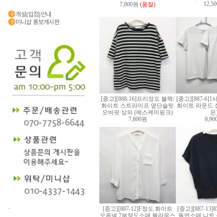
12,5
7,800원
(품절)
개설(입점)안내
미니샵 홍보게시판
[중고][888-16]프리정도 블랙/
[중고][887-6]
화이트 스트라이프 옆단슬릿
화이트 라운드 상
오버핏 상의 (에스케이핑크)
은
7,800원
8,9
..
[중고][887-12]F정도 화이트
[중고][887-13
오픈넥 7부정도소매 블라우스
돌먼소매 니트 