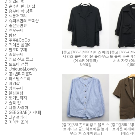
Z 데일리 백
Z 순수한 빈티지샵
Z 흥부네 박 넝쿨
Z 색동저고리
Z 슈퍼우먼의 쁘띠샵
Z 좋은옷만요
Z 엠오구제
Z 랑랑
Z 주주&CoCo
Z 귀여운 곰탱이
Z 팔로미구제
[중고][888-3]M/90사이즈 에잇
[중고][888-4
Z 종합구제
세컨즈 블랙 레이온 블라우스
토 블랙 금속버
Z 입꼬 신꼬 들고
(에스케이핑크)
셔츠 자켓 (
Z 토토네 점빵
8,600원
9,8
Z Unique&Lovely
Z 공s빈티지홀릭
Z 파스텔스토리
Z 바잉샵
Z 양파구제
Z 블링블링
Z 뽀기빈티지
Z 줄리 얌
Z 너를 사랑해
Z GEEGBAE[지지배]
Z Lily 갤러리
Z 메이커 조아
[중고][888-7]프리정도 블루 스
[중고][888-13]
트라이프 골드하트버튼 블라
브라운 어깨패
우스 (에스케이핑크)
(에스케