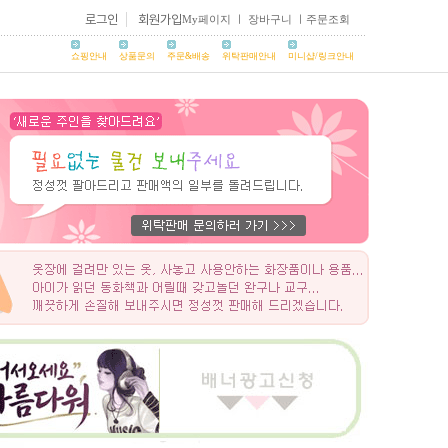
로그인
회원가입
My페이지
ㅣ
장바구니
ㅣ
주문조회
쇼핑안내
상품문의
주문&배송
위탁판매안내
미니샵/링크안내