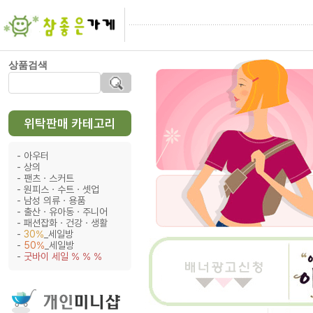
상품검색
위탁판매 카테고리
아우터
상의
팬츠ㆍ스커트
원피스ㆍ수트ㆍ셋업
남성 의류ㆍ용품
출산ㆍ유아동ㆍ주니어
패션잡화ㆍ건강ㆍ생활
30%
_세일방
50%
_세일방
굿바이 세일 % % %