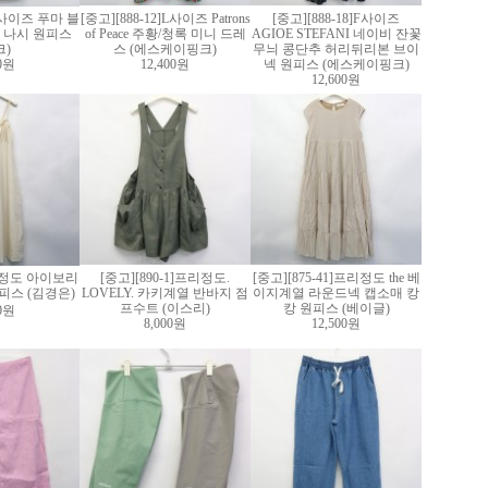
]M사이즈 푸마 블
[중고][888-12]L사이즈 Patrons
[중고][888-18]F사이즈
 나시 원피스
of Peace 주황/청록 미니 드레
AGIOE STEFANI 네이비 잔꽃
크)
스 (에스케이핑크)
무늬 콩단추 허리뒤리본 브이
60원
12,400원
넥 원피스 (에스케이핑크)
12,600원
7]S정도 아이보리
[중고][890-1]프리정도.
[중고][875-41]프리정도 the 베
피스 (김경은)
LOVELY. 카키계열 반바지 점
이지계열 라운드넥 캡소매 캉
프수트 (이스리)
캉 원피스 (베이글)
00원
8,000원
12,500원