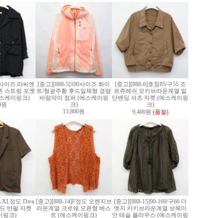
]M사이즈 라씨엔
[중고][888-5]100사이즈 화이
[중고][888-6]호칭85/구55 조
튼 스트링 포켓
트/형광주황 후드일체형 경량
르쥬레쉬 모카브라운계열 밑
에스케이핑크)
바람막이 점퍼 (에스케이핑
단밴딩 셔츠 자켓 (에스케이핑
00원
크)
크)
13,800원
9,400원
(품절)
L-XL정도 Diva
[중고][888-14]F정도 오렌지브
[중고][888-15]90-160/구66 더
드 반팔 자켓
라운계열 크로쉐 오픈형 베스
엣지 카키브라운계열 보헤미
이핑크)
트 (에스케이핑크)
안 테슬 블라우스 (에스케이핑