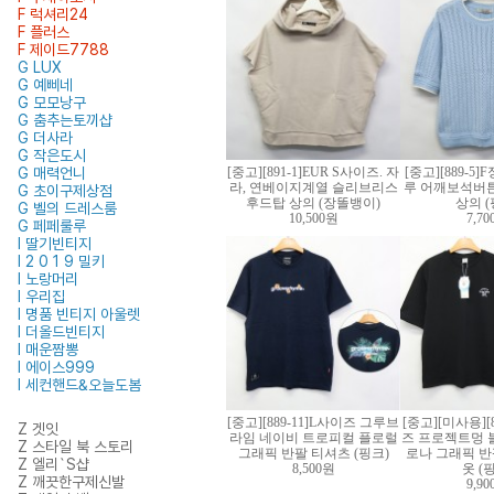
F 럭셔리24
F 플러스
F 제이드7788
G LUX
G 예삐네
G 모모낭구
G 춤추는토끼샵
G 더사라
G 작은도시
G 매력언니
[중고][891-1]EUR S사이즈. 자
[중고][889-5
라, 연베이지계열 슬리브리스
루 어깨보석버튼
G 초이구제상점
후드탑 상의 (장똘뱅이)
상의 (
G 벨의 드레스룸
10,500원
7,7
G 페페룰루
I 딸기빈티지
I 2 0 1 9 밀키
I 노랑머리
I 우리집
I 명품 빈티지 아울렛
I 더올드빈티지
I 매운짬뽕
I 에이스999
I 세컨핸드&오늘도봄
[중고][889-11]L사이즈 그루브
[중고][미사용][8
Z 겟잇
라임 네이비 트로피컬 플로럴
즈 프로젝트멍 
Z 스타일 북 스토리
그래픽 반팔 티셔츠 (핑크)
로나 그래픽 반
Z 엘리`S샵
8,500원
옷 (
Z 깨끗한구제신발
9,9