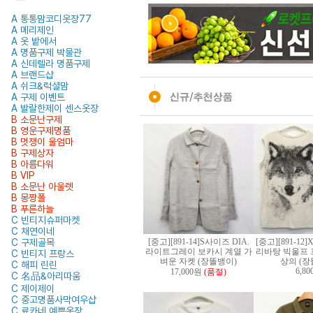
A 통통맘코디옷장77
A 메리제인
A 옷 밭에서
A 명품구제 박물관
A 신데렐라 명품구제
A 브랜드샵
A 쉬크&럭셜맘
A 구제 이벤트
A 발랄한제이 센스옷장
B 소문난구제
B 영운구제명품
B 멋쟁이 울엄마
B 구제상자
B 아름다워
B VIP
B 소문난 아울렛
B 몽짱폴
B 푸른하늘
C 빈티지슈퍼마켓
C 채연이네
C 구제골목
[중고][891-14]S사이즈 DIA.
[중고][891-1
라이트그레이 보카시 계열 가
리바탕 빅울프 
C 빈티지 프랑스
벼운 자켓 (장똘뱅이)
상의 (장
C 해피 린린
6,8
17,000원
(품절)
C 名品&아리따움
C 제이제이
C 중고명품사막여우샵
C 료카네 예쁜옷장