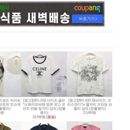
2]XL정도 아이보
[중고][891-10]L사이즈 셀린
[중고][891-9]D 38사이즈. 크
프린트 민소매
*st 화이트바탕 영문 로고 포
리스찬디*st 별자리 프린팅 반
똘뱅이)
인트 반팔 링거티 상의 (장똘
팔티 상의 (장똘뱅이)
00원
뱅이)
22,000원
29,900원
(품절)