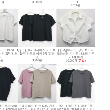
00원
8,000원
크)
8,700원
1사이즈 BENITO
[중고][887-7]1사이즈 BENITO
[중고][887-10]F정도 화이트
의 2종 (김경
블랙 라운드 상의 2종 (김경
밑단밴딩 가벼운 셔츠형 아우
)
은)
터 (김경은)
00원
9,900원
10,900원
(품절)
]85/구55 네이비
[중고][887-14]호칭85/구55
[중고][887-15]호칭85/구55
상의 (김경은)
M12 파스텔핑크 /베이지 반팔
M12 블랙/그레이 반팔 상의 2