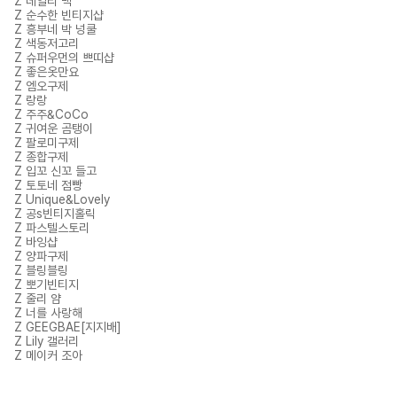
Z 데일리 백
Z 순수한 빈티지샵
Z 흥부네 박 넝쿨
Z 색동저고리
Z 슈퍼우먼의 쁘띠샵
Z 좋은옷만요
Z 엠오구제
Z 랑랑
Z 주주&CoCo
Z 귀여운 곰탱이
Z 팔로미구제
Z 종합구제
Z 입꼬 신꼬 들고
Z 토토네 점빵
Z Unique&Lovely
Z 공s빈티지홀릭
Z 파스텔스토리
Z 바잉샵
Z 양파구제
Z 블링블링
Z 뽀기빈티지
Z 줄리 얌
Z 너를 사랑해
Z GEEGBAE[지지배]
Z Lily 갤러리
Z 메이커 조아