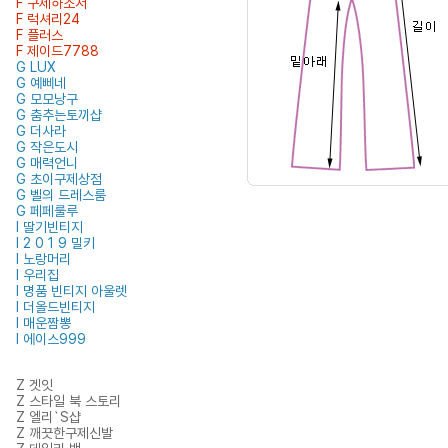
F 구제하소서
F 럭셔리24
F 플러스
F 제이드7788
G LUX
G 예삐네
G 모모낭구
G 춤추는토끼샵
G 더사라
G 작은도시
G 매력언니
G 초이구제상점
G 벨의 드레스룸
G 페페룰루
I 딸기빈티지
I 2 0 1 9 밀키
I 노랑머리
I 우리집
I 명품 빈티지 아울렛
I 더올드빈티지
I 매운짬뽕
I 에이스999
Z 겟잇
Z 스타일 북 스토리
Z 엘리`S샵
Z 깨끗한구제신발