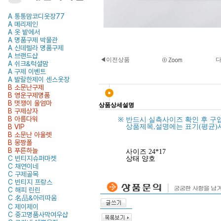
A 통통맘코디옷장77
A 메리제인
A 옷 밭에서
A 명품구제 박물관
A 신데렐라 명품구제
A 브랜드샵
◀이전상품
A 쉬크&럭셜맘
A 구제 이벤트
A 발랄한제이 센스옷장
B 소문난구제
B 영운구제명품
B 멋쟁이 울엄마
상품상세설명
B 구제상자
B 아름다워
※
반드시 실측사이즈 확인 후 구
B VIP
상품제목,설명에는 표기(평균)
B 소문난 아울렛
B 몽짱폴
B 푸른하늘
사이즈 24*17
C 빈티지슈퍼마켓
상태 양호
C 채연이네
C 구제골목
C 빈티지 프랑스
C 해피 린린
C 名品&아리따움
C 제이제이
C 중고명품사막여우샵