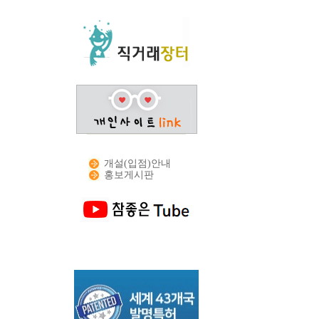
개설(입점)안내
홍보게시판