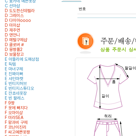
C 료카네 예쁜옷장
C 선아샵
번호
D 도도한신데렐라
D 그레이스
D 다이아oooo
D 미미샵
D 재주연
D 앤언니
D 메텔구제샵
D 클로버 #
D 몽짱폴2
D 보물창고
E 아뜰리에 도매상점
E 득템
E 마녀구제
E 진짜이뻐
E 샤인마켓
E 빈티지허브
E 빈티지스튜디오
E 깐쵸네옷장
E 빈 팔레스
F 9짱
F 옷에 빠지다
F 오마이샵
F 미라SEA
F 왕과비 구제
F 코난이진리
F 싸고예쁜옷짱