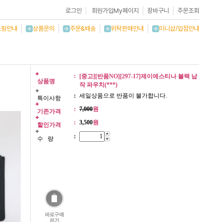
로그인
회원가입
My페이지
장바구니
주문조회
쇼핑안내
상품문의
주문&배송
위탁판매안내
미니샵/입점안내
:
[중고][반품NO][297-17]제이에스티나 블랙 납
상품명
작 파우치(***)
:
세일상품으로 반품이 불가합니다.
특이사항
:
7,000
원
기존가격
:
3,500
원
할인가격
:
수 량