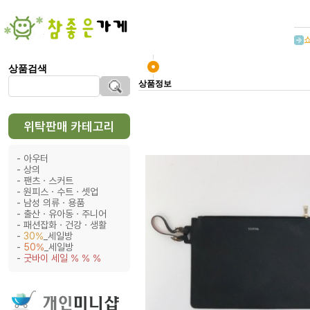
상품검색
상품정보
위탁판매 카테고리
아우터
상의
팬츠ㆍ스커트
원피스ㆍ수트ㆍ셋업
남성 의류ㆍ용품
출산ㆍ유아동ㆍ주니어
패션잡화ㆍ건강ㆍ생활
30%
_세일방
50%
_세일방
굿바이 세일 % % %