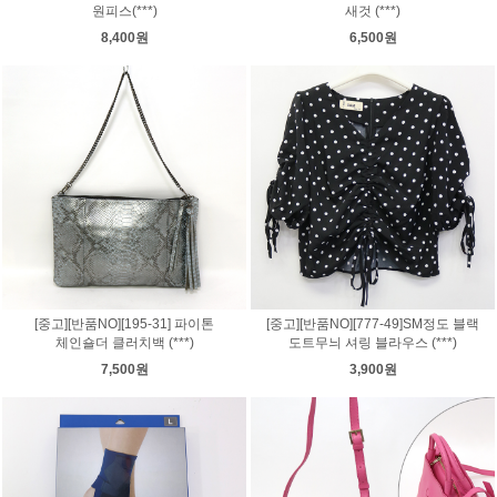
원피스(***)
새것 (***)
8,400원
6,500원
[중고][반품NO][195-31] 파이톤
[중고][반품NO][777-49]SM정도 블랙
체인숄더 클러치백 (***)
도트무늬 셔링 블라우스 (***)
7,500원
3,900원