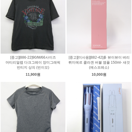
[중고][886-22]90/M/66사이즈
[중고][미사용][882-42]多 뷰이뷰이 벼리
머티리얼랩 다크그레이 장미그래픽
뤼미에르 콜라겐 버블 앰플 150ml- 새것
빈티지 상의 (빈이모)
(에스프레소)
11,900원
10,000원