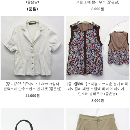
(좋은날)
프릴 소매 블라우스 (좋은날)
(품절)
8,000원
[중고][896-3]F사이즈 t.view 크림색
[중고][896-1]프리정도 브라운 절개 배색
핀턱소매 단추포인트 면 자켓 (좋은날)
페이즐리 패턴 프릴넥 빽 메쉬 레이어드
민소매 블라우스 (좋은날)
11,000원
8,000원