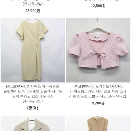
(주니유니맘)
12,500원
25,000원
[중고][895-31]S사이즈 바이퍼슨스
[중고][895-30]프리정도 DELINE
플렛화이트 베이지계열 입술넥 사이드
라이트핑크계열 사선 엠보 셔링 소매
핀턱 루즈핏 캡소매 원피스
리본 스트랩 크롭 가디건 (주니유니맘)
(주니유니맘)
9,200원
(품절)