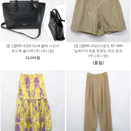
[중고][895-42]St.Scott 블랙 나오미
[중고][895-41]프리정도 BY MIN
토드백 숄더백 (주니유니맘)
딥베이지계열 뒷밴딩 하프 팬츠
(주니유니맘)
22,000원
(품절)