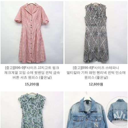
[중고][896-9]F사이즈 JJ지고트 핑크
[중고][896-8]F사이즈 스테파니
체크계열 꼬임 소매 뒷밴딩 핀턱 금속
멀티칼라 기하 패턴 헨리넥 핀턱 민소매
버튼 셔츠 원피스 (좋은날)
원피스 (좋은날)
15,200원
12,600원