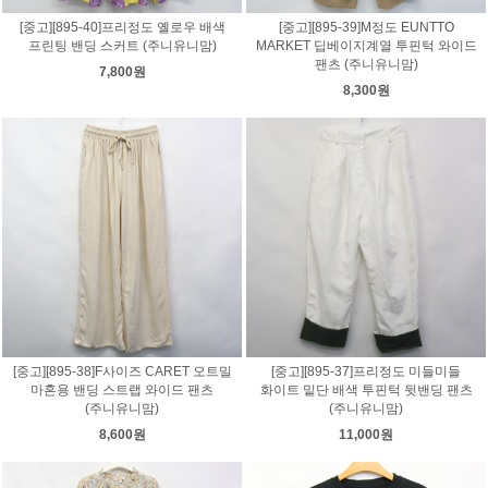
[중고][895-40]프리정도 옐로우 배색
[중고][895-39]M정도 EUNTTO
프린팅 밴딩 스커트 (주니유니맘)
MARKET 딥베이지계열 투핀턱 와이드
팬츠 (주니유니맘)
7,800원
8,300원
[중고][895-38]F사이즈 CARET 오트밀
[중고][895-37]프리정도 미들미들
마혼용 밴딩 스트랩 와이드 팬츠
화이트 밑단 배색 투핀턱 뒷밴딩 팬츠
(주니유니맘)
(주니유니맘)
8,600원
11,000원