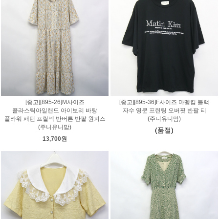
[중고][895-26]M사이즈
[중고][895-36]F사이즈 마뗑킴 블랙
플라스틱아일랜드 아이보리 바탕
자수 영문 프린팅 오버핏 반팔 티
플라워 패턴 프릴넥 반버튼 반팔 원피스
(주니유니맘)
(주니유니맘)
(품절)
13,700원