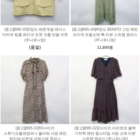
[중고][895-35]S정도 레몬계열 레이스
[중고][895-34]M정도 BENITO 그린 패턴
카라넥 링클 페이크 포켓 크롭 반팔 자켓
브이넥 프릴소매 빽 리본 스트랩 원피스
(주니유니맘)
(주니유니맘)
(품절)
11,800원
[중고][895-33]55사이즈
[중고][895-32]2사이즈 리리앤코 블랙
스튜디오폴앤컴퍼니 플라워 사방 패턴
기하학 패턴 랩스타일 셔링 소매 리본
하이넥 리본넥 셔링소매 원피스
스트랩 원피스 (주니유니맘)