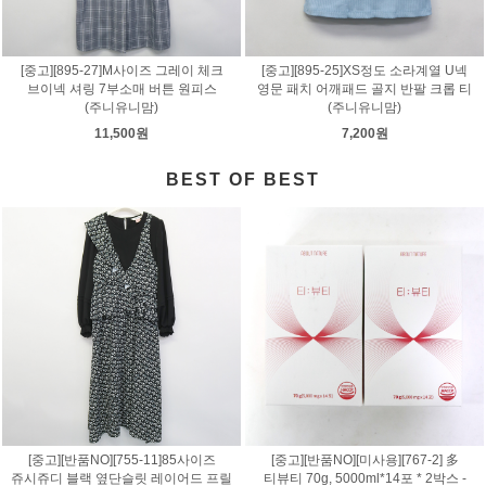
[중고][895-27]M사이즈 그레이 체크
[중고][895-25]XS정도 소라계열 U넥
브이넥 셔링 7부소매 버튼 원피스
영문 패치 어깨패드 골지 반팔 크롭 티
(주니유니맘)
(주니유니맘)
11,500원
7,200원
BEST OF BEST
[중고][반품NO][755-11]85사이즈
[중고][반품NO][미사용][767-2] 多
쥬시쥬디 블랙 옆단슬릿 레이어드 프릴
티뷰티 70g, 5000ml*14포 * 2박스 -