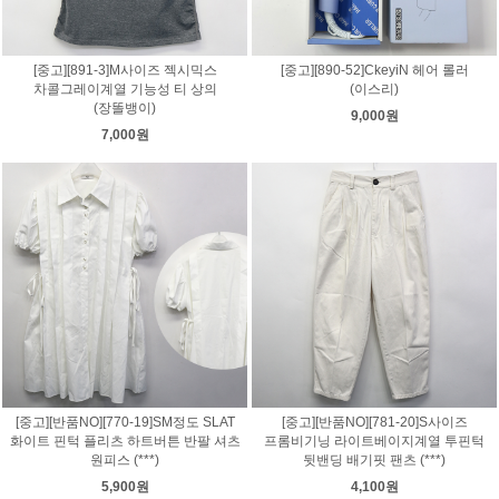
[중고][891-3]M사이즈 젝시믹스
[중고][890-52]CkeyiN 헤어 롤러
차콜그레이계열 기능성 티 상의
(이스리)
(장똘뱅이)
9,000원
7,000원
[중고][반품NO][770-19]SM정도 SLAT
[중고][반품NO][781-20]S사이즈
화이트 핀턱 플리츠 하트버튼 반팔 셔츠
프롬비기닝 라이트베이지계열 투핀턱
원피스 (***)
뒷밴딩 배기핏 팬츠 (***)
5,900원
4,100원