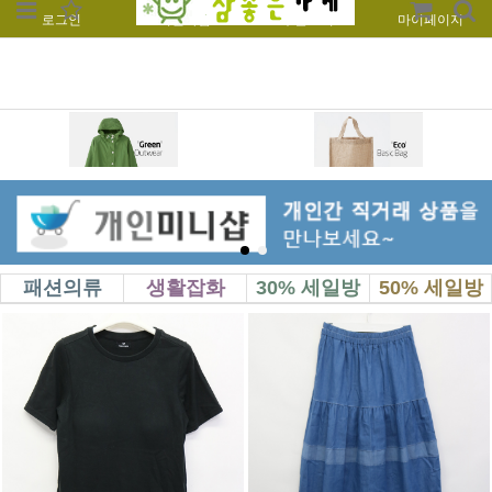
로그인
회원가입
주문조회
마이페이지
패션의류
생활잡화
30% 세일방
50% 세일방