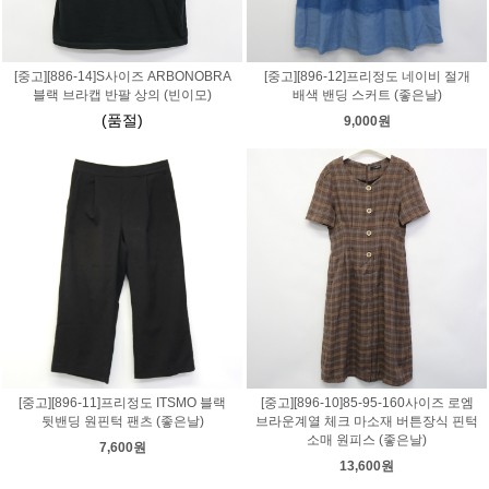
[중고][886-14]S사이즈 ARBONOBRA
[중고][896-12]프리정도 네이비 절개
블랙 브라캡 반팔 상의 (빈이모)
배색 밴딩 스커트 (좋은날)
(품절)
9,000원
[중고][896-11]프리정도 ITSMO 블랙
[중고][896-10]85-95-160사이즈 로엠
뒷밴딩 원핀턱 팬츠 (좋은날)
브라운계열 체크 마소재 버튼장식 핀턱
소매 원피스 (좋은날)
7,600원
13,600원