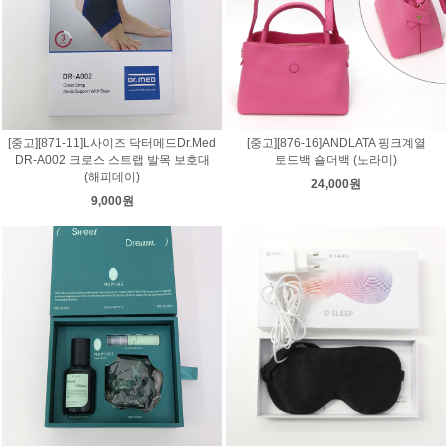
[중고][871-11]L사이즈 닥터메드Dr.Med
[중고][876-16]ANDLATA 핑크계열
DR-A002 크로스 스트랩 발목 보호대
토드백 숄더백 (노라미)
(해피데이)
24,000원
9,000원