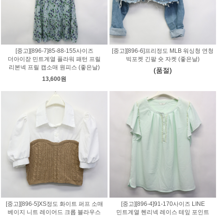
[중고][896-7]85-88-155사이즈
[중고][896-6]프리정도 MLB 워싱청 연청
더아이잗 민트계열 플라워 패턴 프릴
빅포켓 긴팔 숏 자켓 (좋은날)
리본넥 프릴 캡소매 원피스 (좋은날)
(품절)
13,600원
[중고][896-5]XS정도 화이트 퍼프 소매
[중고][896-4]91-170사이즈 LINE
베이지 니트 레이어드 크롭 블라우스
민트계열 헨리넥 레이스 테잎 포인트