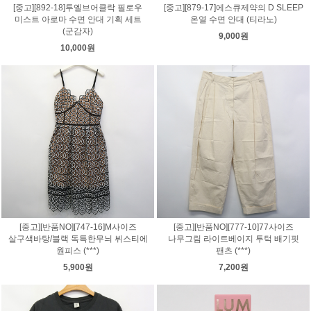
[중고][892-18]투엘브어클락 필로우
[중고][879-17]에스큐제약의 D SLEEP
미스트 아로마 수면 안대 기획 세트
온열 수면 안대 (티라노)
(군감자)
9,000원
10,000원
[중고][반품NO][747-16]M사이즈
[중고][반품NO][777-10]77사이즈
살구색바탕/블랙 독특한무늬 뷔스티에
나무그림 라이트베이지 투턱 배기핏
원피스 (***)
팬츠 (***)
5,900원
7,200원