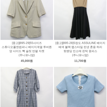
[중고][895-29]55사이즈
[중고][895-28]S정도 ASSULINE 베이지
스튜디오폴앤컴퍼니 베이지계열 투버튼
배색 블랙 랩스타일 린넨 혼용 허리
양 사이드 빽 슬릿 반팔 자켓
뒷밴딩 민소매 핀턱 원피스
(주니유니맘)
(주니유니맘)
45,000원
11,700원