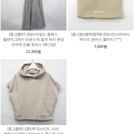
[중고][847-26]프리정도 골복기
[중고][반품NO][768-32]사만사타바사
멜란지그레이 라운드넥 절개 허리 밴딩
제이드 캔버스 클러치 (***)
오버핏 반팔 원피스 (웬디맘)
7,500원
11,300원
[중고][891-1]EUR S사이즈. 자라,
연베이지계열 슬리브리스 후드탑 상의