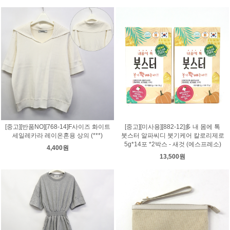
[중고][반품NO][768-14]F사이즈 화이트
[중고][미사용][882-12]多 내 몸에 톡
세일레카라 레이온혼용 상의 (***)
붓스터 알파씨디 붓기케어 칼로리제로
5g*14포 *2박스 - 새것 (에스프레소)
4,400원
13,500원