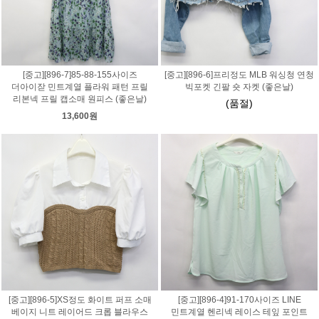
[중고][896-7]85-88-155사이즈
[중고][896-6]프리정도 MLB 워싱청 연청
더아이잗 민트계열 플라워 패턴 프릴
빅포켓 긴팔 숏 자켓 (좋은날)
리본넥 프릴 캡소매 원피스 (좋은날)
(품절)
13,600원
[중고][896-5]XS정도 화이트 퍼프 소매
[중고][896-4]91-170사이즈 LINE
베이지 니트 레이어드 크롭 블라우스
민트계열 헨리넥 레이스 테잎 포인트