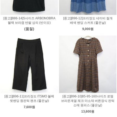
[중고][886-14]S사이즈 ARBONOBRA
[중고][896-12]프리정도 네이비 절개
블랙 브라캡 반팔 상의 (빈이모)
배색 밴딩 스커트 (좋은날)
(품절)
9,000원
[중고][896-11]프리정도 ITSMO 블랙
[중고][896-10]85-95-160사이즈 로엠
뒷밴딩 원핀턱 팬츠 (좋은날)
브라운계열 체크 마소재 버튼장식 핀턱
소매 원피스 (좋은날)
7,600원
13,600원