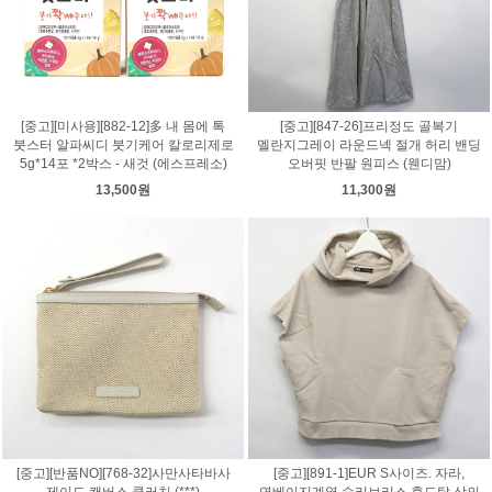
[중고][미사용][882-12]多 내 몸에 톡
[중고][847-26]프리정도 골복기
붓스터 알파씨디 붓기케어 칼로리제로
멜란지그레이 라운드넥 절개 허리 밴딩
5g*14포 *2박스 - 새것 (에스프레소)
오버핏 반팔 원피스 (웬디맘)
13,500원
11,300원
[중고][반품NO][768-32]사만사타바사
[중고][891-1]EUR S사이즈. 자라,
제이드 캔버스 클러치 (***)
연베이지계열 슬리브리스 후드탑 상의