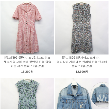
[중고][896-9]F사이즈 JJ지고트 핑크
[중고][896-8]F사이즈 스테파니
체크계열 꼬임 소매 뒷밴딩 핀턱 금속
멀티칼라 기하 패턴 헨리넥 핀턱 민소매
버튼 셔츠 원피스 (좋은날)
원피스 (좋은날)
15,200원
12,600원