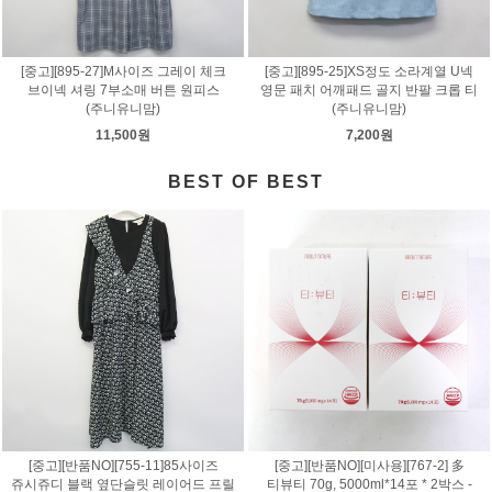
[중고][895-27]M사이즈 그레이 체크
[중고][895-25]XS정도 소라계열 U넥
브이넥 셔링 7부소매 버튼 원피스
영문 패치 어깨패드 골지 반팔 크롭 티
(주니유니맘)
(주니유니맘)
11,500원
7,200원
BEST OF BEST
[중고][반품NO][755-11]85사이즈
[중고][반품NO][미사용][767-2] 多
쥬시쥬디 블랙 옆단슬릿 레이어드 프릴
티뷰티 70g, 5000ml*14포 * 2박스 -