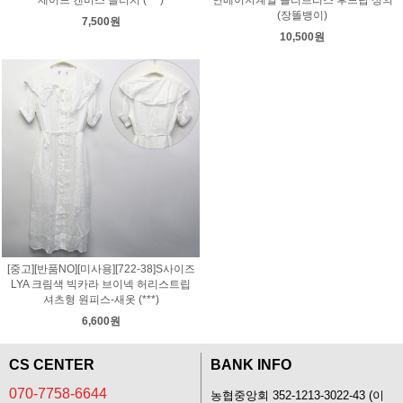
(장똘뱅이)
7,500원
10,500원
[중고][반품NO][미사용][722-38]S사이즈
LYA 크림색 빅카라 브이넥 허리스트립
셔츠형 원피스-새옷 (***)
6,600원
CS CENTER
BANK INFO
070-7758-6644
농협중앙회 352-1213-3022-43 (이