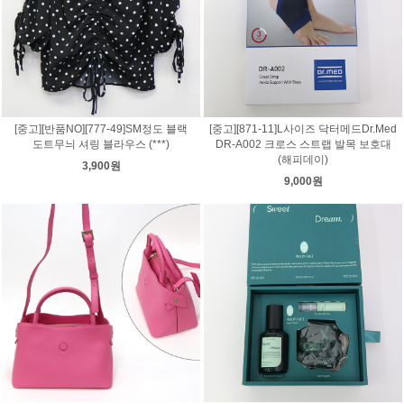
[중고][반품NO][777-49]SM정도 블랙
[중고][871-11]L사이즈 닥터메드Dr.Med
도트무늬 셔링 블라우스 (***)
DR-A002 크로스 스트랩 발목 보호대
(해피데이)
3,900원
9,000원