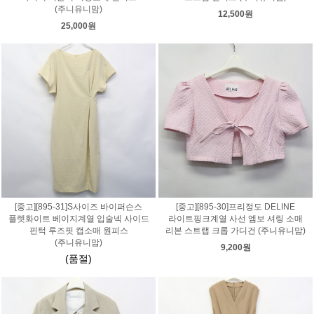
(주니유니맘)
12,500원
25,000원
[중고][895-31]S사이즈 바이퍼슨스
[중고][895-30]프리정도 DELINE
플렛화이트 베이지계열 입술넥 사이드
라이트핑크계열 사선 엠보 셔링 소매
핀턱 루즈핏 캡소매 원피스
리본 스트랩 크롭 가디건 (주니유니맘)
(주니유니맘)
9,200원
(품절)