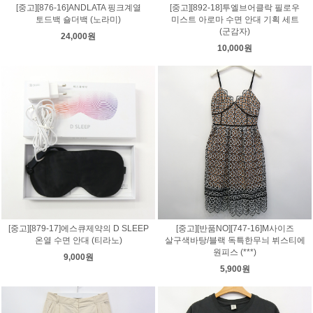
[중고][876-16]ANDLATA 핑크계열
[중고][892-18]투엘브어클락 필로우
토드백 숄더백 (노라미)
미스트 아로마 수면 안대 기획 세트
(군감자)
24,000원
10,000원
[중고][879-17]에스큐제약의 D SLEEP
[중고][반품NO][747-16]M사이즈
온열 수면 안대 (티라노)
살구색바탕/블랙 독특한무늬 뷔스티에
원피스 (***)
9,000원
5,900원