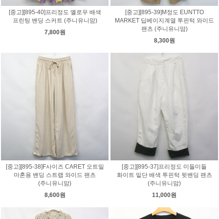
[중고][895-40]프리정도 옐로우 배색
[중고][895-39]M정도 EUNTTO
프린팅 밴딩 스커트 (주니유니맘)
MARKET 딥베이지계열 투핀턱 와이드
팬츠 (주니유니맘)
7,800원
8,300원
[중고][895-38]F사이즈 CARET 오트밀
[중고][895-37]프리정도 미들미들
마혼용 밴딩 스트랩 와이드 팬츠
화이트 밑단 배색 투핀턱 뒷밴딩 팬츠
(주니유니맘)
(주니유니맘)
8,600원
11,000원