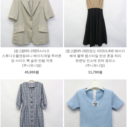
[중고][895-29]55사이즈
[중고][895-28]S정도 ASSULINE 베이지
스튜디오폴앤컴퍼니 베이지계열 투버튼
배색 블랙 랩스타일 린넨 혼용 허리
양 사이드 빽 슬릿 반팔 자켓
뒷밴딩 민소매 핀턱 원피스
(주니유니맘)
(주니유니맘)
45,000원
11,700원