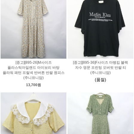
[중고][895-26]M사이즈
[중고][895-36]F사이즈 마뗑킴 블랙
플라스틱아일랜드 아이보리 바탕
자수 영문 프린팅 오버핏 반팔 티
플라워 패턴 프릴넥 반버튼 반팔 원피스
(주니유니맘)
(주니유니맘)
(품절)
13,700원