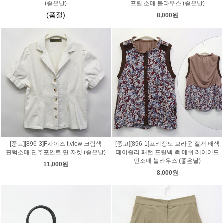
(좋은날)
프릴 소매 블라우스 (좋은날)
(품절)
8,000원
[중고][896-3]F사이즈 t.view 크림색
[중고][896-1]프리정도 브라운 절개 배색
핀턱소매 단추포인트 면 자켓 (좋은날)
페이즐리 패턴 프릴넥 빽 메쉬 레이어드
민소매 블라우스 (좋은날)
11,000원
8,000원