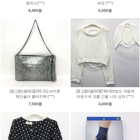
원피스(***)
새것 (***)
8,400원
6,500원
[중고][반품NO][195-31] 파이톤
[중고][반품NO][748-9]S정도 크림색
체인숄더 클러치백 (***)
라운드넥 크롭 긴팔 니트 상의 (***)
7,500원
4,000원