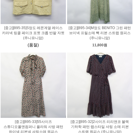
[중고][895-35]S정도 레몬계열 레이스
[중고][895-34]M정도 BENITO 그린 패턴
카라넥 링클 페이크 포켓 크롭 반팔 자켓
브이넥 프릴소매 빽 리본 스트랩 원피스
(주니유니맘)
(주니유니맘)
(품절)
11,800원
[중고][895-33]55사이즈
[중고][895-32]2사이즈 리리앤코 블랙
스튜디오폴앤컴퍼니 플라워 사방 패턴
기하학 패턴 랩스타일 셔링 소매 리본
하이넥 리본넥 셔링소매 원피스
스트랩 원피스 (주니유니맘)