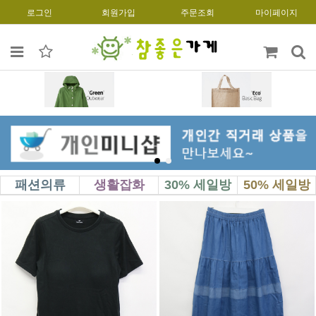
로그인
회원가입
주문조회
마이페이지
패션의류
생활잡화
30% 세일방
50% 세일방