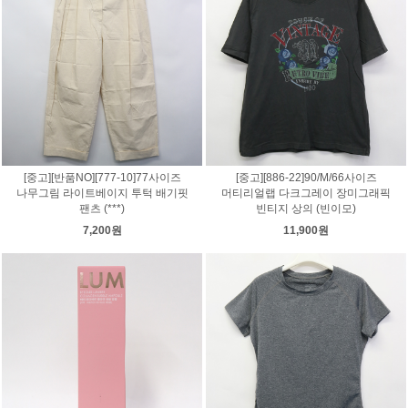
[중고][반품NO][777-10]77사이즈
[중고][886-22]90/M/66사이즈
나무그림 라이트베이지 투턱 배기핏
머티리얼랩 다크그레이 장미그래픽
팬츠 (***)
빈티지 상의 (빈이모)
7,200원
11,900원