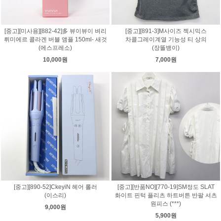
[중고][미사용][882-42]多 뷰이뷰이 벼리
[중고][891-3]M사이즈 젝시믹스
뤼미에르 콜라겐 버블 앰플 150ml- 새것
차콜그레이계열 기능성 티 상의
(에스프레소)
(장똘뱅이)
10,000원
7,000원
[중고][890-52]CkeyiN 헤어 롤러
[중고][반품NO][770-19]SM정도 SLAT
(이스리)
화이트 핀턱 플리츠 하트버튼 반팔 셔츠
원피스 (***)
9,000원
5,900원