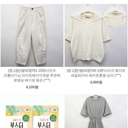
[중고][반품NO][781-20]S사이즈
[중고][반품NO][768-14]F사이즈 화이트
프롬비기닝 라이트베이지계열 투핀턱
세일레카라 레이온혼용 상의 (***)
뒷밴딩 배기핏 팬츠 (***)
4,400원
4,100원