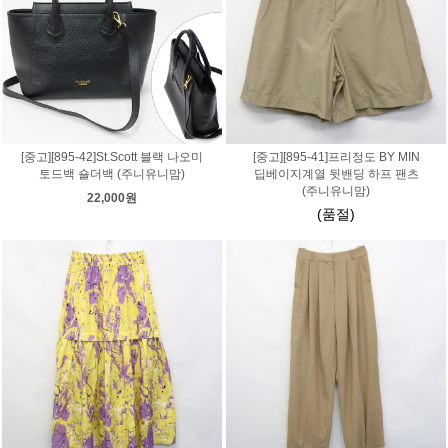
[중고][895-42]St.Scott 블랙 나오미
[중고][895-41]프리정도 BY MIN
토드백 숄더백 (주니유니맘)
딥베이지계열 뒷밴딩 하프 팬츠
(주니유니맘)
22,000원
(품절)