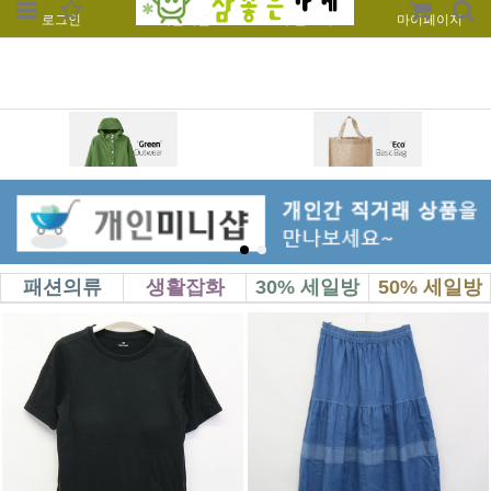
로그인
회원가입
주문조회
마이페이지
패션의류
생활잡화
30% 세일방
50% 세일방