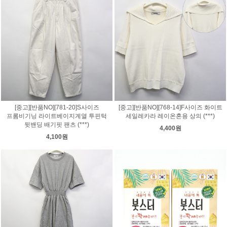
[중고][반품NO][781-20]S사이즈
[중고][반품NO][768-14]F사이즈 화이트
프롬비기닝 라이트베이지계열 투핀턱
세일레카라 레이온혼용 상의 (***)
뒷밴딩 배기핏 팬츠 (***)
4,400원
4,100원