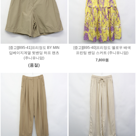
[중고][895-41]프리정도 BY MIN
[중고][895-40]프리정도 옐로우 배색
딥베이지계열 뒷밴딩 하프 팬츠
프린팅 밴딩 스커트 (주니유니맘)
(주니유니맘)
7,800원
(품절)