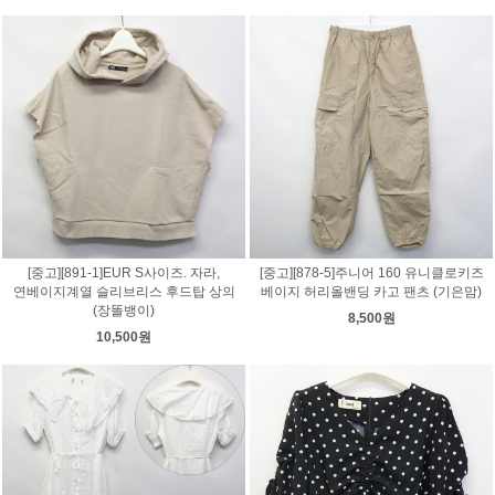
[중고][891-1]EUR S사이즈. 자라,
[중고][878-5]주니어 160 유니클로키즈
연베이지계열 슬리브리스 후드탑 상의
베이지 허리올밴딩 카고 팬츠 (기은맘)
(장똘뱅이)
8,500원
10,500원