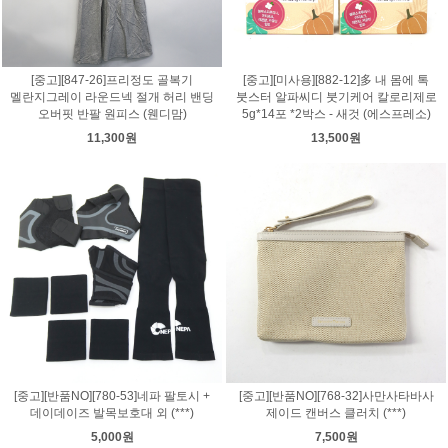
[중고][847-26]프리정도 골복기
[중고][미사용][882-12]多 내 몸에 톡
멜란지그레이 라운드넥 절개 허리 밴딩
붓스터 알파씨디 붓기케어 칼로리제로
오버핏 반팔 원피스 (웬디맘)
5g*14포 *2박스 - 새것 (에스프레소)
11,300원
13,500원
[중고][반품NO][780-53]네파 팔토시 +
[중고][반품NO][768-32]사만사타바사
데이데이즈 발목보호대 외 (***)
제이드 캔버스 클러치 (***)
5,000원
7,500원