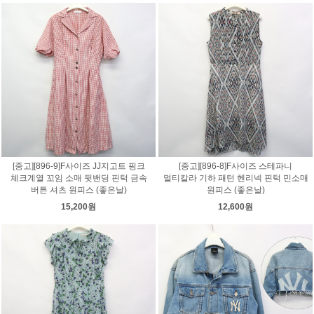
[중고][896-9]F사이즈 JJ지고트 핑크
[중고][896-8]F사이즈 스테파니
체크계열 꼬임 소매 뒷밴딩 핀턱 금속
멀티칼라 기하 패턴 헨리넥 핀턱 민소매
버튼 셔츠 원피스 (좋은날)
원피스 (좋은날)
15,200원
12,600원