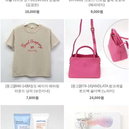
(김경은)
(해피데이)
16,000원
9,000원
[중고][846-14]M정도 베이지 레터링
[중고][876-16]ANDLATA 핑크계열
라운드 상의 (보민이네)
토드백 숄더백 (노라미)
7,600원
24,000원