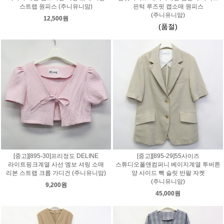
스트랩 원피스 (주니유니맘)
핀턱 루즈핏 캡소매 원피스
(주니유니맘)
12,500원
(품절)
[중고][895-30]프리정도 DELINE
[중고][895-29]55사이즈
라이트핑크계열 사선 엠보 셔링 소매
스튜디오폴앤컴퍼니 베이지계열 투버튼
리본 스트랩 크롭 가디건 (주니유니맘)
양 사이드 빽 슬릿 반팔 자켓
(주니유니맘)
9,200원
45,000원