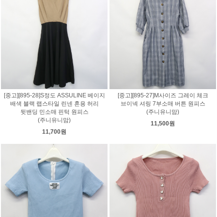
[중고][895-28]S정도 ASSULINE 베이지
[중고][895-27]M사이즈 그레이 체크
배색 블랙 랩스타일 린넨 혼용 허리
브이넥 셔링 7부소매 버튼 원피스
뒷밴딩 민소매 핀턱 원피스
(주니유니맘)
(주니유니맘)
11,500원
11,700원