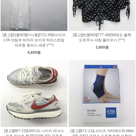
[중고][반품NO][미사용][722-38]S사이즈
[중고][반품NO][777-49]SM정도 블랙
LYA 크림색 빅카라 브이넥 허리스트립
도트무늬 셔링 블라우스 (***)
셔츠형 원피스-새옷 (***)
3,900원
6,600원
[중고][887-23]240미리 나이키 피닉스
[중고][871-11]L사이즈 닥터메드Dr.Med
와플 라이트 본 FD2196-001 운동화
DR-A002 크로스 스트랩 발목 보호대