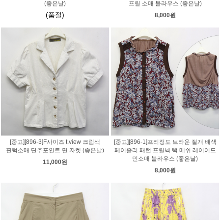
(좋은날)
프릴 소매 블라우스 (좋은날)
(품절)
8,000원
[중고][896-3]F사이즈 t.view 크림색
[중고][896-1]프리정도 브라운 절개 배색
핀턱소매 단추포인트 면 자켓 (좋은날)
페이즐리 패턴 프릴넥 빽 메쉬 레이어드
민소매 블라우스 (좋은날)
11,000원
8,000원