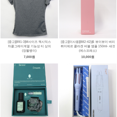
[중고][891-3]M사이즈 젝시믹스
[중고][미사용][882-42]多 뷰이뷰이 벼리
차콜그레이계열 기능성 티 상의
뤼미에르 콜라겐 버블 앰플 150ml- 새것
(장똘뱅이)
(에스프레소)
7,000원
10,000원