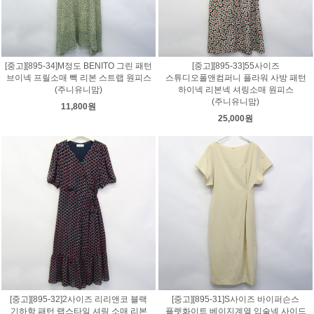
[중고][895-34]M정도 BENITO 그린 패턴
[중고][895-33]55사이즈
브이넥 프릴소매 빽 리본 스트랩 원피스
스튜디오폴앤컴퍼니 플라워 사방 패턴
(주니유니맘)
하이넥 리본넥 셔링소매 원피스
(주니유니맘)
11,800원
25,000원
[중고][895-32]2사이즈 리리앤코 블랙
[중고][895-31]S사이즈 바이퍼슨스
기하학 패턴 랩스타일 셔링 소매 리본
플렛화이트 베이지계열 입술넥 사이드