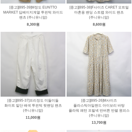
[중고][895-39]M정도 EUNTTO
[중고][895-38]F사이즈 CARET 오트밀
MARKET 딥베이지계열 투핀턱 와이드
마혼용 밴딩 스트랩 와이드 팬츠
팬츠 (주니유니맘)
(주니유니맘)
8,300원
8,600원
[중고][895-37]프리정도 미들미들
[중고][895-26]M사이즈
화이트 밑단 배색 투핀턱 뒷밴딩 팬츠
플라스틱아일랜드 아이보리 바탕
(주니유니맘)
플라워 패턴 프릴넥 반버튼 반팔 원피스
(주니유니맘)
11,000원
13,700원