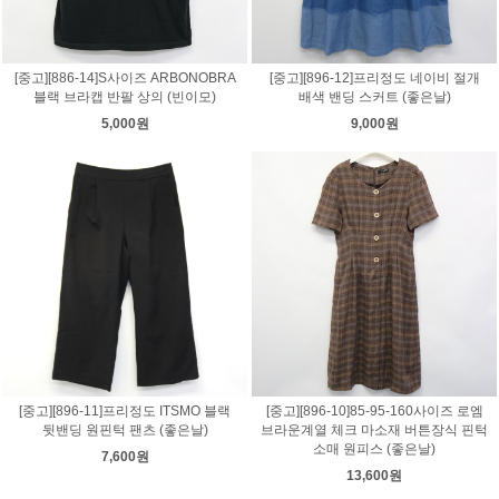
[중고][886-14]S사이즈 ARBONOBRA
[중고][896-12]프리정도 네이비 절개
블랙 브라캡 반팔 상의 (빈이모)
배색 밴딩 스커트 (좋은날)
5,000원
9,000원
[중고][896-11]프리정도 ITSMO 블랙
[중고][896-10]85-95-160사이즈 로엠
뒷밴딩 원핀턱 팬츠 (좋은날)
브라운계열 체크 마소재 버튼장식 핀턱
소매 원피스 (좋은날)
7,600원
13,600원