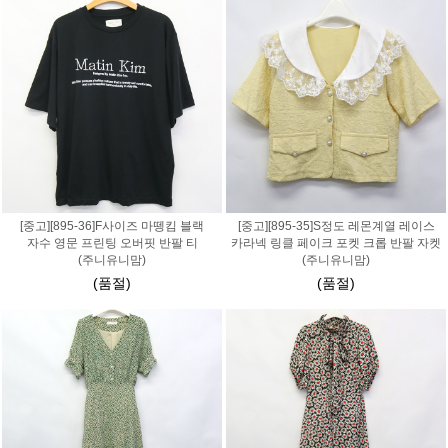
[중고][895-36]F사이즈 마뗑킴 블랙
[중고][895-35]S정도 레몬계열 레이스
자수 영문 프린팅 오버핏 반팔 티
카라넥 링클 페이크 포켓 크롭 반팔 자켓
(주니유니맘)
(주니유니맘)
(품절)
(품절)