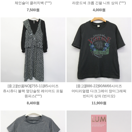
체인숄더 클러치백 (***)
라운드넥 크롭 긴팔 니트 상의 (***)
7,500원
4,000원
[중고][반품NO][755-11]85사이즈
[중고][886-22]90/M/66사이즈
쥬시쥬디 블랙 옆단슬릿 레이어드 프릴
머티리얼랩 다크그레이 장미그래픽
원피스(***)
빈티지 상의 (빈이모)
8,400원
11,900원