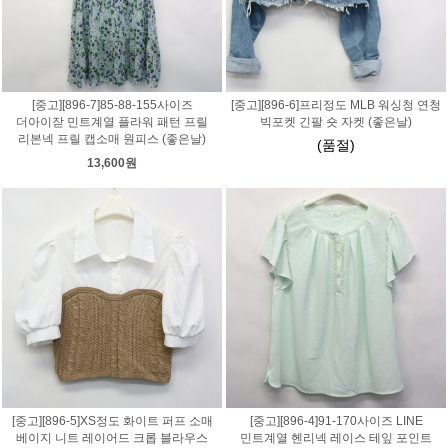
[중고][896-7]85-88-155사이즈
[중고][896-6]프리정도 MLB 워싱청 연청
더아이잗 민트계열 플라워 패턴 프릴
빅포켓 긴팔 숏 자켓 (좋은날)
리본넥 프릴 캡소매 원피스 (좋은날)
(품절)
13,600원
[중고][896-5]XS정도 화이트 퍼프 소매
[중고][896-4]91-170사이즈 LINE
베이지 니트 레이어드 크롭 블라우스
민트계열 헨리넥 레이스 테잎 포인트