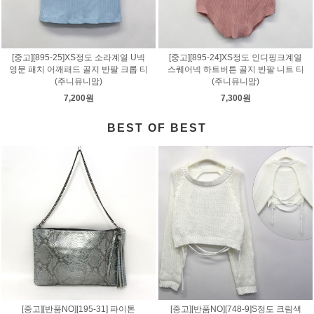
[중고][895-25]XS정도 소라계열 U넥
[중고][895-24]XS정도 인디핑크계열
영문 패치 어깨패드 골지 반팔 크롭 티
스퀘어넥 하트버튼 골지 반팔 니트 티
(주니유니맘)
(주니유니맘)
7,200원
7,300원
BEST OF BEST
[중고][반품NO][195-31] 파이톤
[중고][반품NO][748-9]S정도 크림색