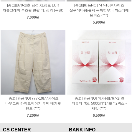
[중고][870-2]多 남성 XL정도 LUR
[중고][반품NO][747-16]M사이즈
차콜그레이 루즈핏 반팔 티. 상의 (목련)
살구색바탕/블랙 독특한무늬 뷔스티에
원피스 (***)
7,000원
5,900원
[중고][반품NO][777-10]77사이즈
[중고][반품NO][미사용][767-2] 多
나무그림 라이트베이지 투턱 배기핏
티뷰티 70g, 5000ml*14포 * 2박스 -
팬츠 (***)
새것 (***)
7,200원
6,500원
CS CENTER
BANK INFO