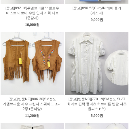
[중고][892-18]투엘브어클락 필로우
[중고][890-52]CkeyiN 헤어 롤러
미스트 아로마 수면 안대 기획 세트
(이스리)
(군감자)
9,000원
10,000원
[중고][반품NO][806-30]SM정도
[중고][반품NO][770-19]SM정도 SLAT
카멜브라운 자수 프린지 스웨이드 조끼
화이트 핀턱 플리츠 하트버튼 반팔 셔츠
2종 (준식맘)
원피스 (***)
11,200원
5,900원