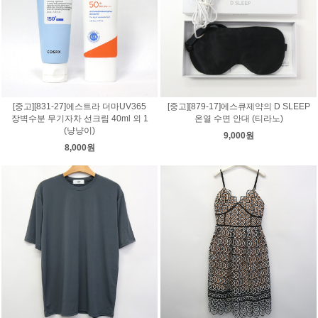
[중고][831-27]에스트라 더마UV365
[중고][879-17]에스큐제약의 D SLEEP
장벽수분 무기자차 선크림 40ml 외 1
온열 수면 안대 (티라노)
(냥냥이)
9,000원
8,000원