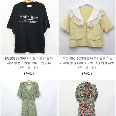
[중고][895-36]F사이즈 마뗑킴 블랙
[중고][895-35]S정도 레몬계열 레이스
자수 영문 프린팅 오버핏 반팔 티
카라넥 링클 페이크 포켓 크롭 반팔 자켓
(주니유니맘)
(주니유니맘)
(품절)
(품절)