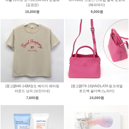
(김경은)
(해피데이)
16,000원
9,000원
[중고][846-14]M정도 베이지 레터링
[중고][876-16]ANDLATA 핑크계열
라운드 상의 (보민이네)
토드백 숄더백 (노라미)
7,600원
24,000원