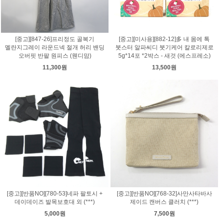
[중고][847-26]프리정도 골복기
[중고][미사용][882-12]多 내 몸에 톡
멜란지그레이 라운드넥 절개 허리 밴딩
붓스터 알파씨디 붓기케어 칼로리제로
오버핏 반팔 원피스 (웬디맘)
5g*14포 *2박스 - 새것 (에스프레소)
11,300원
13,500원
[중고][반품NO][780-53]네파 팔토시 +
[중고][반품NO][768-32]사만사타바사
데이데이즈 발목보호대 외 (***)
제이드 캔버스 클러치 (***)
5,000원
7,500원