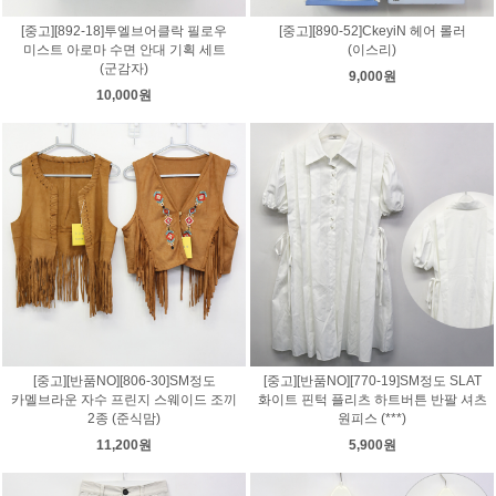
[중고][892-18]투엘브어클락 필로우
[중고][890-52]CkeyiN 헤어 롤러
미스트 아로마 수면 안대 기획 세트
(이스리)
(군감자)
9,000원
10,000원
[중고][반품NO][806-30]SM정도
[중고][반품NO][770-19]SM정도 SLAT
카멜브라운 자수 프린지 스웨이드 조끼
화이트 핀턱 플리츠 하트버튼 반팔 셔츠
2종 (준식맘)
원피스 (***)
11,200원
5,900원