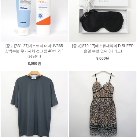
[중고][831-27]에스트라 더마UV365
[중고][879-17]에스큐제약의 D SLEEP
장벽수분 무기자차 선크림 40ml 외 1
온열 수면 안대 (티라노)
(냥냥이)
9,000원
8,000원