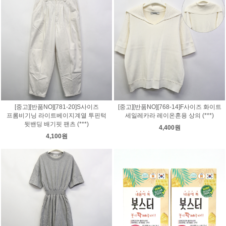
[중고][반품NO][781-20]S사이즈
[중고][반품NO][768-14]F사이즈 화이트
프롬비기닝 라이트베이지계열 투핀턱
세일레카라 레이온혼용 상의 (***)
뒷밴딩 배기핏 팬츠 (***)
4,400원
4,100원