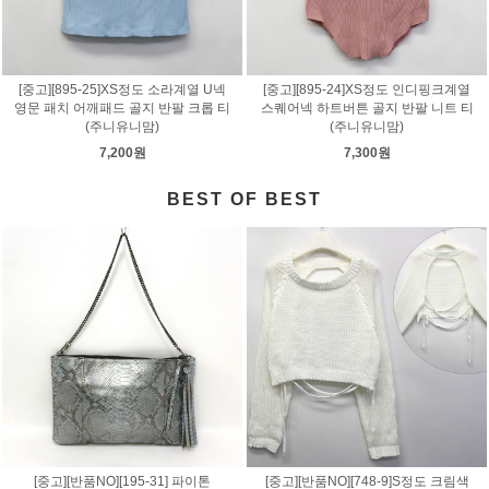
[중고][895-25]XS정도 소라계열 U넥
[중고][895-24]XS정도 인디핑크계열
영문 패치 어깨패드 골지 반팔 크롭 티
스퀘어넥 하트버튼 골지 반팔 니트 티
(주니유니맘)
(주니유니맘)
7,200원
7,300원
BEST OF BEST
[중고][반품NO][195-31] 파이톤
[중고][반품NO][748-9]S정도 크림색