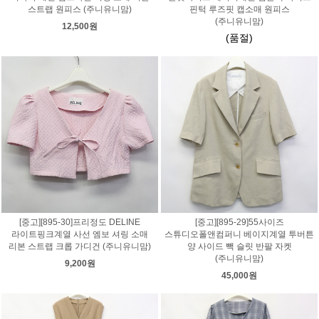
스트랩 원피스 (주니유니맘)
핀턱 루즈핏 캡소매 원피스
(주니유니맘)
12,500원
(품절)
[중고][895-30]프리정도 DELINE
[중고][895-29]55사이즈
라이트핑크계열 사선 엠보 셔링 소매
스튜디오폴앤컴퍼니 베이지계열 투버튼
리본 스트랩 크롭 가디건 (주니유니맘)
양 사이드 빽 슬릿 반팔 자켓
(주니유니맘)
9,200원
45,000원