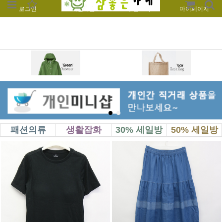
로그인
회원가입
주문조회
마이페이지
패션의류
생활잡화
30% 세일방
50% 세일방