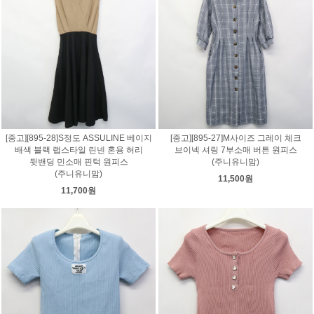
[중고][895-28]S정도 ASSULINE 베이지
[중고][895-27]M사이즈 그레이 체크
배색 블랙 랩스타일 린넨 혼용 허리
브이넥 셔링 7부소매 버튼 원피스
뒷밴딩 민소매 핀턱 원피스
(주니유니맘)
(주니유니맘)
11,500원
11,700원