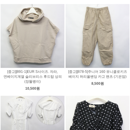
[중고][891-1]EUR S사이즈. 자라,
[중고][878-5]주니어 160 유니클로키즈
연베이지계열 슬리브리스 후드탑 상의
베이지 허리올밴딩 카고 팬츠 (기은맘)
(장똘뱅이)
8,500원
10,500원