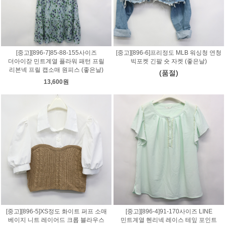
[중고][896-7]85-88-155사이즈
[중고][896-6]프리정도 MLB 워싱청 연청
더아이잗 민트계열 플라워 패턴 프릴
빅포켓 긴팔 숏 자켓 (좋은날)
리본넥 프릴 캡소매 원피스 (좋은날)
(품절)
13,600원
[중고][896-5]XS정도 화이트 퍼프 소매
[중고][896-4]91-170사이즈 LINE
베이지 니트 레이어드 크롭 블라우스
민트계열 헨리넥 레이스 테잎 포인트