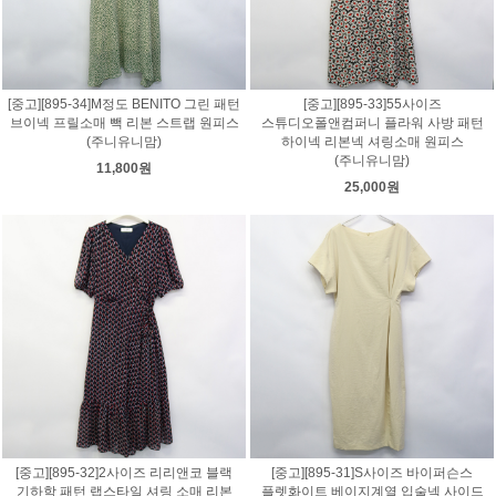
[중고][895-34]M정도 BENITO 그린 패턴
[중고][895-33]55사이즈
브이넥 프릴소매 빽 리본 스트랩 원피스
스튜디오폴앤컴퍼니 플라워 사방 패턴
(주니유니맘)
하이넥 리본넥 셔링소매 원피스
(주니유니맘)
11,800원
25,000원
[중고][895-32]2사이즈 리리앤코 블랙
[중고][895-31]S사이즈 바이퍼슨스
기하학 패턴 랩스타일 셔링 소매 리본
플렛화이트 베이지계열 입술넥 사이드