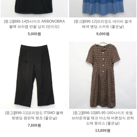
[중고][886-14]S사이즈 ARBONOBRA
[중고][896-12]프리정도 네이비 절개
블랙 브라캡 반팔 상의 (빈이모)
배색 밴딩 스커트 (좋은날)
5,000원
9,000원
[중고][896-11]프리정도 ITSMO 블랙
[중고][896-10]85-95-160사이즈 로엠
뒷밴딩 원핀턱 팬츠 (좋은날)
브라운계열 체크 마소재 버튼장식 핀턱
소매 원피스 (좋은날)
7,600원
13,600원