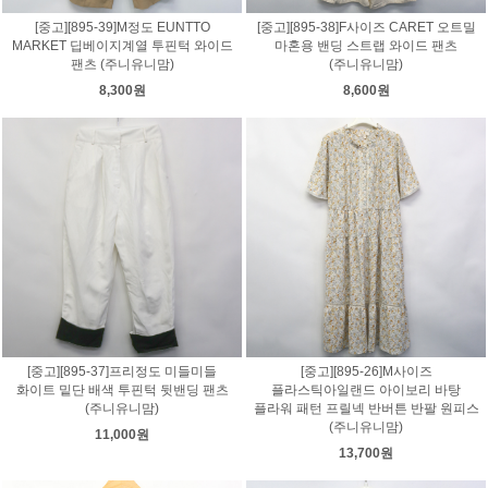
[중고][895-39]M정도 EUNTTO
[중고][895-38]F사이즈 CARET 오트밀
MARKET 딥베이지계열 투핀턱 와이드
마혼용 밴딩 스트랩 와이드 팬츠
팬츠 (주니유니맘)
(주니유니맘)
8,300원
8,600원
[중고][895-37]프리정도 미들미들
[중고][895-26]M사이즈
화이트 밑단 배색 투핀턱 뒷밴딩 팬츠
플라스틱아일랜드 아이보리 바탕
(주니유니맘)
플라워 패턴 프릴넥 반버튼 반팔 원피스
(주니유니맘)
11,000원
13,700원