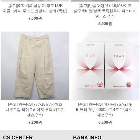
[중고][870-2]多 남성 XL정도 LUR
[중고][반품NO][747-16]M사이즈
차콜그레이 루즈핏 반팔 티. 상의 (목련)
살구색바탕/블랙 독특한무늬 뷔스티에
원피스 (***)
7,000원
5,900원
[중고][반품NO][777-10]77사이즈
[중고][반품NO][미사용][767-2] 多
나무그림 라이트베이지 투턱 배기핏
티뷰티 70g, 5000ml*14포 * 2박스 -
팬츠 (***)
새것 (***)
7,200원
6,500원
CS CENTER
BANK INFO