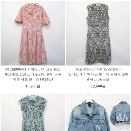
[중고][896-9]F사이즈 JJ지고트 핑크
[중고][896-8]F사이즈 스테파니
체크계열 꼬임 소매 뒷밴딩 핀턱 금속
멀티칼라 기하 패턴 헨리넥 핀턱 민소매
버튼 셔츠 원피스 (좋은날)
원피스 (좋은날)
15,200원
12,600원