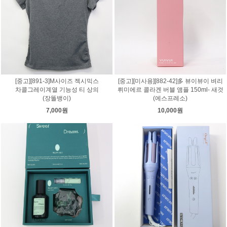
[중고][891-3]M사이즈 젝시믹스
[중고][미사용][882-42]多 뷰이뷰이 벼리
차콜그레이계열 기능성 티 상의
뤼미에르 콜라겐 버블 앰플 150ml- 새것
(장똘뱅이)
(에스프레소)
7,000원
10,000원