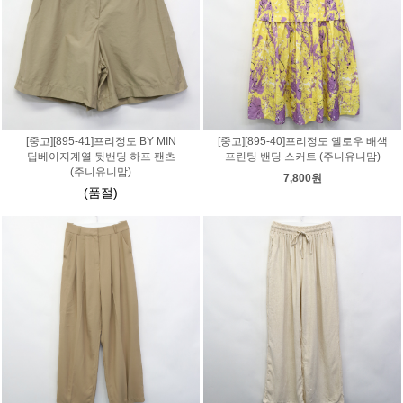
[중고][895-41]프리정도 BY MIN
[중고][895-40]프리정도 옐로우 배색
딥베이지계열 뒷밴딩 하프 팬츠
프린팅 밴딩 스커트 (주니유니맘)
(주니유니맘)
7,800원
(품절)