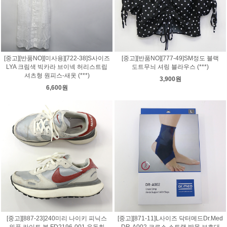
[중고][반품NO][미사용][722-38]S사이즈
[중고][반품NO][777-49]SM정도 블랙
LYA 크림색 빅카라 브이넥 허리스트립
도트무늬 셔링 블라우스 (***)
셔츠형 원피스-새옷 (***)
3,900원
6,600원
[중고][887-23]240미리 나이키 피닉스
[중고][871-11]L사이즈 닥터메드Dr.Med
와플 라이트 본 FD2196-001 운동화
DR-A002 크로스 스트랩 발목 보호대