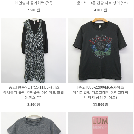
체인숄더 클러치백 (***)
라운드넥 크롭 긴팔 니트 상의 (***)
7,500원
4,000원
[중고][반품NO][755-11]85사이즈
[중고][886-22]90/M/66사이즈
쥬시쥬디 블랙 옆단슬릿 레이어드 프릴
머티리얼랩 다크그레이 장미그래픽
원피스(***)
빈티지 상의 (빈이모)
8,400원
11,900원