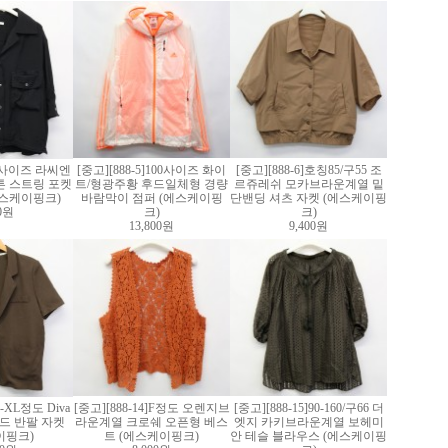
]M사이즈 라씨엔
[중고][888-5]100사이즈 화이
[중고][888-6]호칭85/구55 조
튼 스트링 포켓
트/형광주황 후드일체형 경량
르쥬레쉬 모카브라운계열 밑
에스케이핑크)
바람막이 점퍼 (에스케이핑
단밴딩 셔츠 자켓 (에스케이핑
00원
크)
크)
13,800원
9,400원
L-XL정도 Diva
[중고][888-14]F정도 오렌지브
[중고][888-15]90-160/구66 더
드 반팔 자켓
라운계열 크로쉐 오픈형 베스
엣지 카키브라운계열 보헤미
이핑크)
트 (에스케이핑크)
안 테슬 블라우스 (에스케이핑