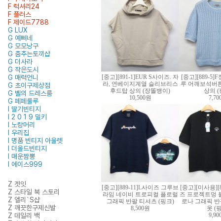
F 럭셔리24
F 플러스
F 제이드7788
G LUX
G 예삐네
G 모모낭구
G 춤추는토끼샵
G 더사라
G 작은도시
G 매력언니
[중고][891-1]EUR S사이즈. 자
[중고][889-5
라, 연베이지계열 슬리브리스
루 어깨보석버튼
G 초이구제상점
후드탑 상의 (장똘뱅이)
상의 (
G 벨의 드레스룸
10,500원
7,7
G 페페룰루
I 딸기빈티지
I 2 0 1 9 밀키
I 노랑머리
I 우리집
I 명품 빈티지 아울렛
I 더올드빈티지
I 매운짬뽕
I 에이스999
Z 겟잇
[중고][889-11]L사이즈 그루브
[중고][미사용][8
Z 스타일 북 스토리
라임 네이비 트로피컬 플로럴
즈 프로젝트멍 
Z 엘리`S샵
그래픽 반팔 티셔츠 (핑크)
로나 그래픽 반
Z 깨끗한구제신발
8,500원
옷 (
Z 데일리 백
9,9