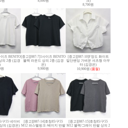
00원
8,000원
크)
8,700원
1사이즈 BENITO
[중고][887-7]1사이즈 BENITO
[중고][887-10]F정도 화이트
의 2종 (김경
블랙 라운드 상의 2종 (김경
밑단밴딩 가벼운 셔츠형 아우
)
은)
터 (김경은)
00원
9,900원
10,900원
(품절)
]85/구55 네이비
[중고][887-14]호칭85/구55
[중고][887-15]호칭85/구55
상의 (김경은)
M12 파스텔핑크 /베이지 반팔
M12 블랙/그레이 반팔 상의 2