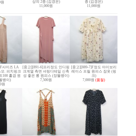
상의 2종 (김경은)
종 (김경은)
00원
11,000원
11,000원
3]F사이즈 LA
[중고][891-6]프리정도 인디핑
[중고][889-7]F정도 아이보리
스모. 피치핑크
크계열 측면 셔링디테일 신축
레이스 프릴 원피스 잠옷 (핑
100 홑겹 원
성 좋은 롱 원피스 (장똘뱅이)
크)
똘뱅이)
7,500원
7,000원
(품절)
00원