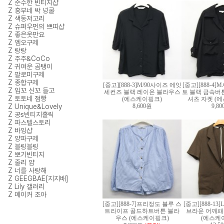
Z 순수한 빈티지샵
Z 흥부네 박 넝쿨
Z 색동저고리
Z 슈퍼우먼의 쁘띠샵
Z 좋은옷만요
Z 엠오구제
Z 랑랑
Z 주주&CoCo
Z 귀여운 곰탱이
Z 팔로미구제
Z 종합구제
[중고][888-3]M/90사이즈 에잇
[중고][888-4
Z 입꼬 신꼬 들고
세컨즈 블랙 레이온 블라우스
토 블랙 금속버
Z 토토네 점빵
(에스케이핑크)
셔츠 자켓 (
Z Unique&Lovely
8,600원
9,8
Z 공s빈티지홀릭
Z 파스텔스토리
Z 바잉샵
Z 양파구제
Z 블링블링
Z 뽀기빈티지
Z 줄리 얌
Z 너를 사랑해
Z GEEGBAE[지지배]
Z Lily 갤러리
Z 메이커 조아
[중고][888-7]프리정도 블루 스
[중고][888-13]
트라이프 골드하트버튼 블라
브라운 어깨패
우스 (에스케이핑크)
(에스케