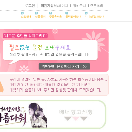
로그인
회원가입
My페이지
ㅣ
장바구니
ㅣ
주문조회
쇼핑안내
상품문의
주문&배송
위탁판매안내
미니샵/링크안내