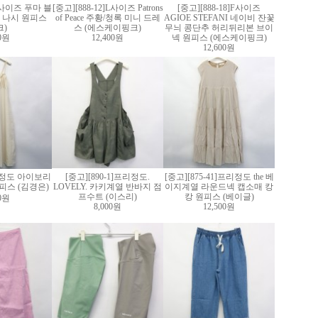
]M사이즈 푸마 블
[중고][888-12]L사이즈 Patrons
[중고][888-18]F사이즈
 나시 원피스
of Peace 주황/청록 미니 드레
AGIOE STEFANI 네이비 잔꽃
크)
스 (에스케이핑크)
무늬 콩단추 허리뒤리본 브이
60원
12,400원
넥 원피스 (에스케이핑크)
12,600원
7]S정도 아이보리
[중고][890-1]프리정도.
[중고][875-41]프리정도 the 베
피스 (김경은)
LOVELY. 카키계열 반바지 점
이지계열 라운드넥 캡소매 캉
프수트 (이스리)
캉 원피스 (베이글)
00원
8,000원
12,500원