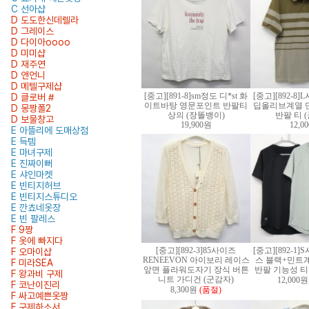
C 선아샵
D 도도한신데렐라
D 그레이스
D 다이아oooo
D 미미샵
D 재주연
D 앤언니
D 메텔구제샵
[중고][891-8]sm정도 디*st 화
[중고][892-8
D 클로버 #
이트바탕 영문포인트 반팔티
딥올리브계열 
D 몽짱폴2
상의 (장똘뱅이)
반팔 티 
D 보물창고
19,900원
12,0
E 아뜰리에 도매상점
E 득템
E 마녀구제
E 진짜이뻐
E 샤인마켓
E 빈티지허브
E 빈티지스튜디오
E 깐쵸네옷장
E 빈 팔레스
F 9짱
F 옷에 빠지다
[중고][892-3]85사이즈
[중고][892-1
F 오마이샵
RENEEVON 아이보리 레이스
스 블랙+민트
F 미라SEA
앞면 플라워도자기 장식 버튼
반팔 기능성 티 
F 왕과비 구제
니트 가디건 (군감자)
12,000원
F 코난이진리
8,300원
(품절)
F 싸고예쁜옷짱
F 구제하소서