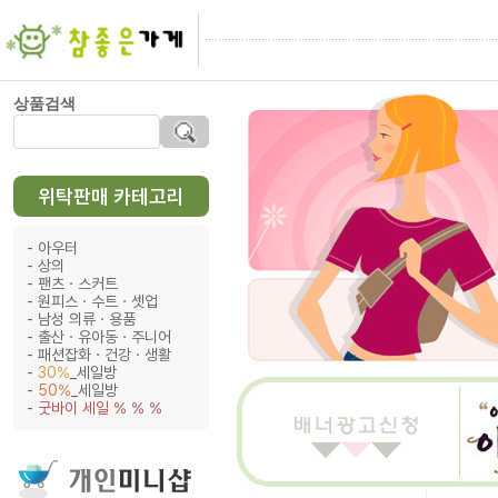
상품검색
위탁판매 카테고리
아우터
상의
팬츠ㆍ스커트
원피스ㆍ수트ㆍ셋업
남성 의류ㆍ용품
출산ㆍ유아동ㆍ주니어
패션잡화ㆍ건강ㆍ생활
30%
_세일방
50%
_세일방
굿바이 세일 % % %