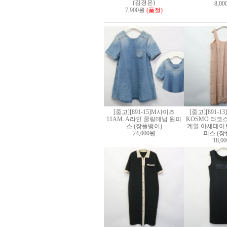
(김경은)
8,0
7,900원
(품절)
[중고][891-15]M사이즈
[중고][891-1
11AM. A라인 쿨링데님 원피
KOSMO 라코
스 (장똘뱅이)
계열 아세테이트
24,000원
피스 (장
18,0