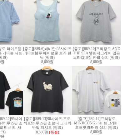
]F정도 라이트블
[중고][889-6]비비안 95사이즈
[중고][889-10]프리정도 AND
 케이블 니트
라이트블루 에어로쿨 브라 런
THE SEA 멜란지그레이 얇은
핑크)
닝 (핑크)
브라캡내장 반팔 상의 (핑크)
00원
8,000원
8,000원
89-12]95사이
[중고][889-13]90사이즈 프로
[중고][889-14]프리정도
블랙 루즈핏 소
젝트멍 루즈핏 소로나 그래픽
MINJICONG 라이트그레이
팔 티셔츠 -새
반팔 티셔츠 (핑크)
오버핏 레터링 상의 (핑크)
핑크)
8,000원
8,500원
(품절)
00원