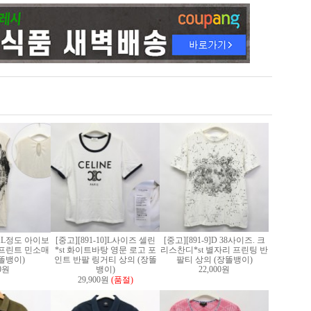
2]XL정도 아이보
[중고][891-10]L사이즈 셀린
[중고][891-9]D 38사이즈. 크
프린트 민소매
*st 화이트바탕 영문 로고 포
리스찬디*st 별자리 프린팅 반
똘뱅이)
인트 반팔 링거티 상의 (장똘
팔티 상의 (장똘뱅이)
00원
뱅이)
22,000원
29,900원
(품절)