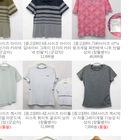
]L사이즈 아이더
[중고][892-6]L사이즈 아이더
[중고][891-7]40사이즈 샤*st
단가라 카라넥
딥네이비 그레이 단가라 카라
핑크계열 패턴배색 니트 반팔
(군감자)
넥 반팔 티 (군감자)
상의 (장똘뱅이)
00원
12,000원
40,000원
]S사이즈 젝시믹
[중고][891-4]L사이즈 타이틀
[중고][891-3]M사이즈 젝시믹
계열 라운드넥
리스트 화이트 골프티 상의
스 차콜그레이계열 기능성 티
2장 (군감자)
(장똘뱅이)
상의 (장똘뱅이)
12,000원
(품절)
7,000원
(품절)