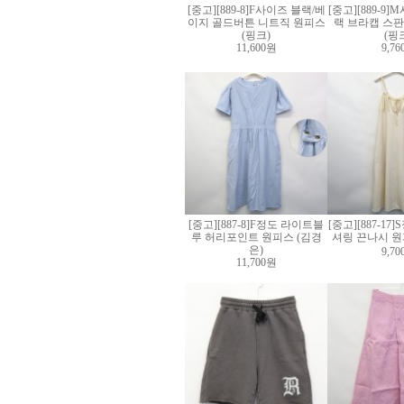
[중고][889-8]F사이즈 블랙/베
[중고][889-9
이지 골드버튼 니트직 원피스
랙 브라캡 스판
(핑크)
(핑
11,600원
9,7
[중고][887-8]F정도 라이트블
[중고][887-1
루 허리포인트 원피스 (김경
셔링 끈나시 원
은)
9,7
11,700원