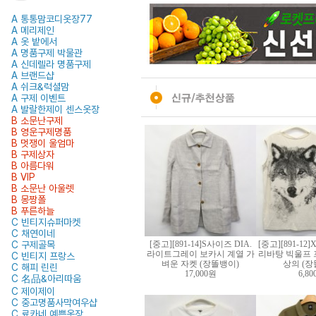
A 통통맘코디옷장77
A 메리제인
A 옷 밭에서
A 명품구제 박물관
A 신데렐라 명품구제
A 브랜드샵
A 쉬크&럭셜맘
A 구제 이벤트
A 발랄한제이 센스옷장
B 소문난구제
B 영운구제명품
B 멋쟁이 울엄마
B 구제상자
B 아름다워
B VIP
B 소문난 아울렛
B 몽짱폴
B 푸른하늘
C 빈티지슈퍼마켓
C 채연이네
C 구제골목
[중고][891-14]S사이즈 DIA.
[중고][891-1
라이트그레이 보카시 계열 가
리바탕 빅울프 
C 빈티지 프랑스
벼운 자켓 (장똘뱅이)
상의 (장
C 해피 린린
17,000원
6,8
C 名品&아리따움
C 제이제이
C 중고명품사막여우샵
C 료카네 예쁜옷장