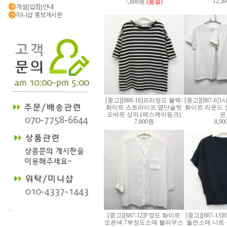
12,5
7,800원
(품절)
개설(입점)안내
미니샵 홍보게시판
[중고][888-16]프리정도 블랙/
[중고][887-6]
화이트 스트라이프 옆단슬릿
화이트 라운드 상
오버핏 상의 (에스케이핑크)
은
7,800원
8,9
..
[중고][887-12]F정도 화이트
[중고][887-13
오픈넥 7부정도소매 블라우스
돌먼소매 니트 