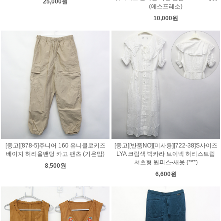
25,000원
(에스프레소)
10,000원
[중고][878-5]주니어 160 유니클로키즈
[중고][반품NO][미사용][722-38]S사이즈
베이지 허리올밴딩 카고 팬츠 (기은맘)
LYA 크림색 빅카라 브이넥 허리스트립
셔츠형 원피스-새옷 (***)
8,500원
6,600원