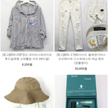
[중고][893-24]F정도 네이비스트라이프
[중고][891-17]48사이즈. 돌체앤가바나
후드일체형 소매롤업 셔츠 (베이글)
오프화이트 디스트레스트 데님 팬츠
(장똘뱅이)
8,200원
50,000원