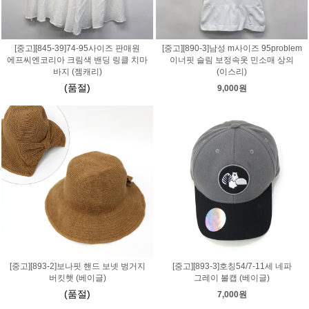
[중고][845-39]74-95사이즈 판매원
[중고][890-3]남성 m사이즈 95problem
에프씨엔코리아 크림색 밴딩 링클 치마
이너핏 슬림 보정속옷 민소매 상의
바지 (젬캐리)
(이스리)
(품절)
9,000원
[중고][893-2]보나핏 핸드 보넷 벙거지
[중고][893-3]호칭54/7-11세 네파
버킷햇 (베이글)
그레이 볼캡 (베이글)
(품절)
7,000원