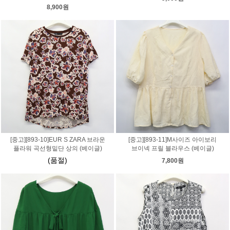
8,900원
[중고][893-10]EUR S ZARA 브라운
[중고][893-11]M사이즈 아이보리
플라워 곡선형밑단 상의 (베이글)
브이넥 프릴 블라우스 (베이글)
(품절)
7,800원