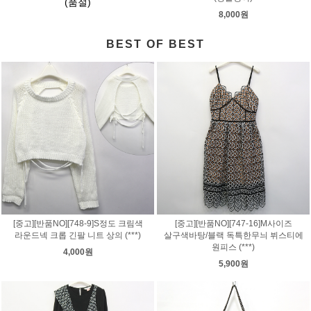
(품절)
8,000원
BEST OF BEST
[중고][반품NO][748-9]S정도 크림색
[중고][반품NO][747-16]M사이즈
라운드넥 크롭 긴팔 니트 상의 (***)
살구색바탕/블랙 독특한무늬 뷔스티에
원피스 (***)
4,000원
5,900원