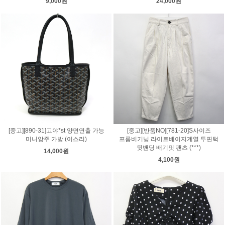
9,000원
24,000원
[중고][890-31]고야*st 양면연출 가능
[중고][반품NO][781-20]S사이즈
미니앙주 가방 (이스리)
프롬비기닝 라이트베이지계열 투핀턱
뒷밴딩 배기핏 팬츠 (***)
14,000원
4,100원