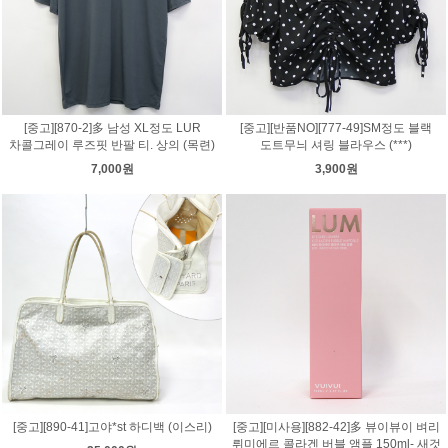
[중고][870-2]多 남성 XL정도 LUR
[중고][반품NO][777-49]SM정도 블랙
차콜그레이 루즈핏 반팔 티. 상의 (목련)
도트무늬 셔링 블라우스 (***)
7,000원
3,900원
[중고][890-41]고야*st 하디백 (이스리)
[중고][미사용][882-42]多 뷰이뷰이 벼리
뤼미에르 콜라겐 버블 앰플 150ml- 새것