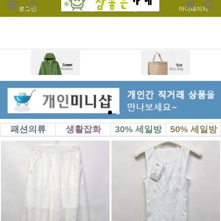
로그인
회원가입
주문조회
마이페이지
패션의류
생활잡화
30% 세일방
50% 세일방