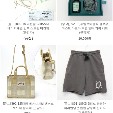
[중고][892-15 더한섬 CHISAKI
[중고][892-18]투엘브어클락 필로우
베이지계열 안쪽 스트링 버킷햇
미스트 아로마 수면 안대 기획 세트
(군감자)
(군감자)
(품절)
10,000원
[중고][892-12]랑방 베이지계열 캔버스
[중고][891-18]XS-S정도 짱짱한
토드백 숄더백 (군감자)
허리밴딩끈 힙한 감성의 반바지
(장똘뱅이)