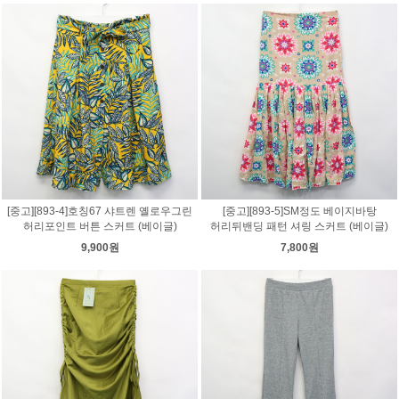
[중고][893-4]호칭67 샤트렌 옐로우그린
[중고][893-5]SM정도 베이지바탕
허리포인트 버튼 스커트 (베이글)
허리뒤밴딩 패턴 셔링 스커트 (베이글)
9,900원
7,800원