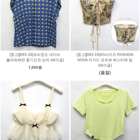
[중고][893-18]프리정도 네이비
[중고][893-19]XS사이즈 FASHION
플라워패턴 풍기인견 상의 (베이글)
NOVA 자갸드 코르쉐 뷔스티에 탑
(베이글)
7,600원
(품절)