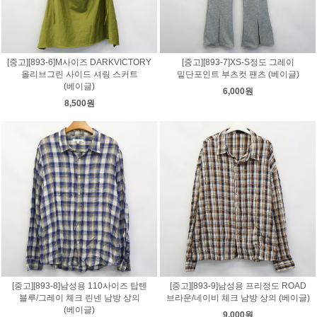
[중고][893-6]M사이즈 DARKVICTORY
[중고][893-7]XS-S정도 그레이
올리브그린 사이드 셔링 스커트
밑단포인트 부츠컷 팬츠 (베이글)
(베이글)
6,000원
8,500원
[중고][893-8]남성용 110사이즈 탑텐
[중고][893-9]남성용 프리정도 ROAD
블루/그레이 체크 린넨 남방 상의
브라운/네이비 체크 남방 상의 (베이글)
(베이글)
9,000원