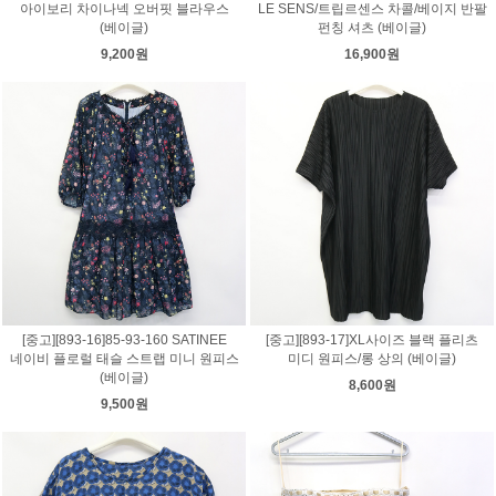
아이보리 차이나넥 오버핏 블라우스
LE SENS/트립르센스 차콜/베이지 반팔
(베이글)
펀칭 셔츠 (베이글)
9,200원
16,900원
[중고][893-16]85-93-160 SATINEE
[중고][893-17]XL사이즈 블랙 플리츠
네이비 플로럴 태슬 스트랩 미니 원피스
미디 원피스/롱 상의 (베이글)
(베이글)
8,600원
9,500원