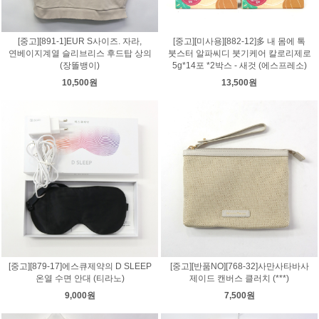
[중고][891-1]EUR S사이즈. 자라,
[중고][미사용][882-12]多 내 몸에 톡
연베이지계열 슬리브리스 후드탑 상의
붓스터 알파씨디 붓기케어 칼로리제로
(장똘뱅이)
5g*14포 *2박스 - 새것 (에스프레소)
10,500원
13,500원
[중고][879-17]에스큐제약의 D SLEEP
[중고][반품NO][768-32]사만사타바사
온열 수면 안대 (티라노)
제이드 캔버스 클러치 (***)
9,000원
7,500원