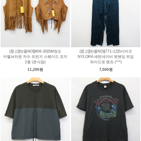
[중고][반품NO][806-30]SM정도
[중고][반품NO][771-12]S사이즈
카멜브라운 자수 프린지 스웨이드 조끼
NYLORA 새틴네이비 뒷밴딩 트임
2종 (준식맘)
와이드핏 팬츠 (***)
11,200원
7,500원