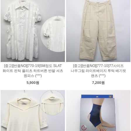
[중고][반품NO][770-19]SM정도 SLAT
[중고][반품NO][777-10]77사이즈
화이트 핀턱 플리츠 하트버튼 반팔 셔츠
나무그림 라이트베이지 투턱 배기핏
원피스 (***)
팬츠 (***)
5,900원
7,200원