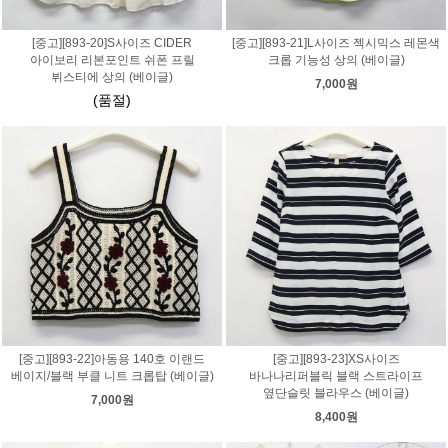
[중고][893-20]S사이즈 CIDER
[중고][893-21]L사이즈 젝시믹스 레몬색
아이보리 리본포인트 쉬폰 프릴
크롭 기능성 상의 (베이글)
뷔스티에 상의 (베이글)
7,000원
(품절)
[중고][893-22]아동용 140호 이랜드
[중고][893-23]XS사이즈
베이지/블랙 부클 니트 크롭탑 (베이글)
바나나리퍼블릭 블랙 스트라이프
옆단슬릿 블라우스 (베이글)
7,000원
8,400원