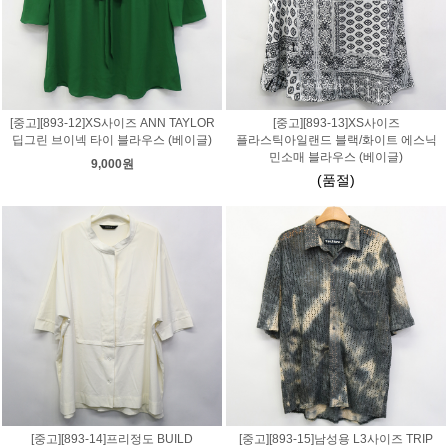
[중고][893-12]XS사이즈 ANN TAYLOR
[중고][893-13]XS사이즈
딥그린 브이넥 타이 블라우스 (베이글)
플라스틱아일랜드 블랙/화이트 에스닉
민소매 블라우스 (베이글)
9,000원
(품절)
[중고][893-14]프리정도 BUILD
[중고][893-15]남성용 L3사이즈 TRIP