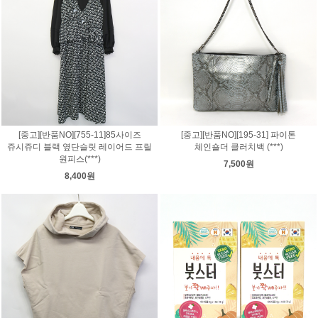
[중고][반품NO][755-11]85사이즈
[중고][반품NO][195-31] 파이톤
쥬시쥬디 블랙 옆단슬릿 레이어드 프릴
체인숄더 클러치백 (***)
원피스(***)
7,500원
8,400원