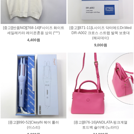
[중고][반품NO][768-14]F사이즈 화이트
[중고][871-11]L사이즈 닥터메드Dr.Med
세일레카라 레이온혼용 상의 (***)
DR-A002 크로스 스트랩 발목 보호대
(해피데이)
4,400원
9,000원
[중고][890-52]CkeyiN 헤어 롤러
[중고][876-16]ANDLATA 핑크계열
(이스리)
토드백 숄더백 (노라미)