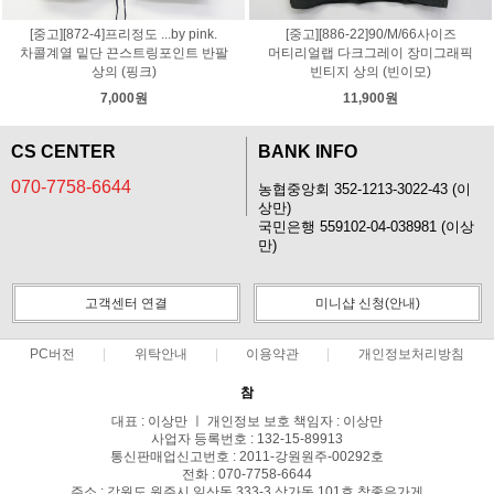
[중고][872-4]프리정도 ...by pink.
[중고][886-22]90/M/66사이즈
차콜계열 밑단 끈스트링포인트 반팔
머티리얼랩 다크그레이 장미그래픽
상의 (핑크)
빈티지 상의 (빈이모)
7,000원
11,900원
CS CENTER
BANK INFO
070-7758-6644
농협중앙회 352-1213-3022-43 (이
상만)
국민은행 559102-04-038981 (이상
만)
고객센터 연결
미니샵 신청(안내)
PC버전
위탁안내
이용약관
개인정보처리방침
참
대표 : 이상만 ㅣ 개인정보 보호 책임자 : 이상만
사업자 등록번호 : 132-15-89913
통신판매업신고번호 : 2011-강원원주-00292호
전화 : 070-7758-6644
주소 : 강원도 원주시 일산동 333-3 상가동 101호 참좋은가게