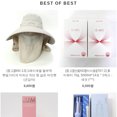
BEST OF BEST
[중고][892-13]그레이계열 탈부착
[중고][반품NO][미사용][767-2] 多
햇빛가리개 자외선 차단 챙 넓은 버킷햇
티뷰티 70g, 5000ml*14포 * 2박스 -
(군감자)
새것 (***)
6,000원
6,500원