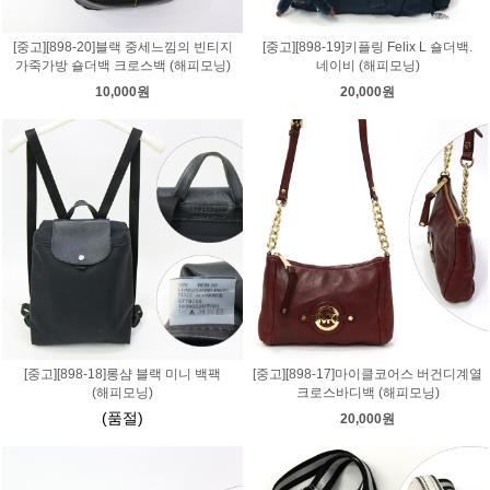
[중고][898-20]블랙 중세느낌의 빈티지
[중고][898-19]키플링 Felix L 숄더백.
가죽가방 숄더백 크로스백 (해피모닝)
네이비 (해피모닝)
10,000원
20,000원
[중고][898-18]롱샴 블랙 미니 백팩
[중고][898-17]마이클코어스 버건디계열
(해피모닝)
크로스바디백 (해피모닝)
(품절)
20,000원