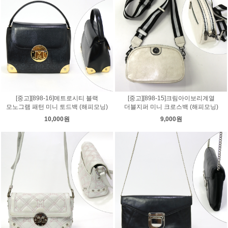
[중고][898-16]메트로시티 블랙
[중고][898-15]크림아이보리계열
모노그램 패턴 미니 토드백 (해피모닝)
더블지퍼 미니 크로스백 (해피모닝)
10,000원
9,000원