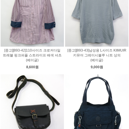
[중고][893-42]110사이즈 크로커다일
[중고][893-43]남성용 L사이즈 KIIMUIR
트레블 핑크퍼플 스트라이프 배색 셔츠
키뮤어 그레이시블루 니트 상의
(베이글)
(베이글)
8,600원
9,000원