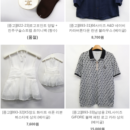
[중고][822-23]로고포인트 양말 +
[중고][893-31]66사이즈 A&D 네이비
진주구슬스트랩 초미니백 (짱수)
카라버튼다운 린넨 블라우스 (베이글)
(품절)
8,700원
[중고][893-32]XS정도 화이트 쉬폰 리본
[중고][893-33]남성용 2XL사이즈
뷔스티에 상의 (베이글)
G/FORE 블랙 패턴 로고 카라 상의
(베이글)
7,600원
15,000원