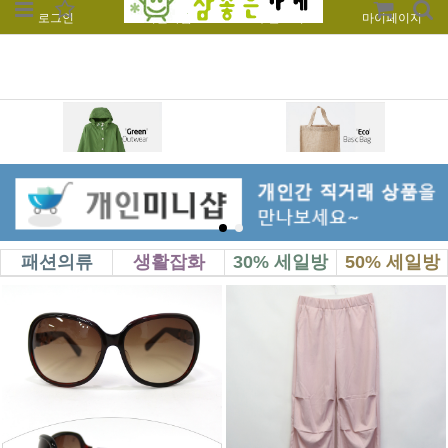
로그인
회원가입
주문조회
마이페이지
패션의류
생활잡화
30% 세일방
50% 세일방