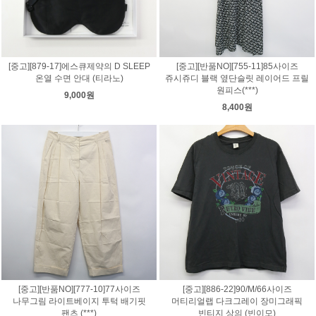
[중고][879-17]에스큐제약의 D SLEEP
[중고][반품NO][755-11]85사이즈
온열 수면 안대 (티라노)
쥬시쥬디 블랙 옆단슬릿 레이어드 프릴
원피스(***)
9,000원
8,400원
[중고][반품NO][777-10]77사이즈
[중고][886-22]90/M/66사이즈
나무그림 라이트베이지 투턱 배기핏
머티리얼랩 다크그레이 장미그래픽
팬츠 (***)
빈티지 상의 (빈이모)