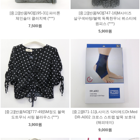
[중고][반품NO][195-31] 파이톤
[중고][반품NO][747-16]M사이즈
체인숄더 클러치백 (***)
살구색바탕/블랙 독특한무늬 뷔스티에
원피스 (***)
7,500원
5,900원
[중고][반품NO][777-49]SM정도 블랙
[중고][871-11]L사이즈 닥터메드Dr.Med
도트무늬 셔링 블라우스 (***)
DR-A002 크로스 스트랩 발목 보호대
(해피데이)
3,900원
9,000원