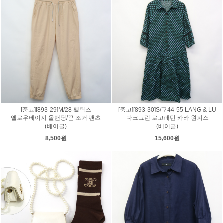
[중고][893-29]M/28 펠틱스
[중고][893-30]S/구44-55 LANG & LU
옐로우베이지 올밴딩/끈 조거 팬츠
다크그린 로고패턴 카라 원피스
(베이글)
(베이글)
8,500원
15,600원