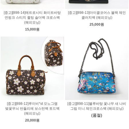
[중고][898-14]메트로시티 화이트바탕
[중고][898-13]마이클코어스 블랙 체인
연핑크 스티치 퀼팅 솔더백 크로스백
클러치백 (해피모닝)
(해피모닝)
25,000원
15,000원
[중고][898-12]루이비*st 모노그램
[중고][898-11]블루바탕 꽃나무 새 나비
벚꽃무늬 반둘리에 보스턴백 토드백
그림 미니 체인크로스백 (해피모닝)
(해피모닝)
(품절)
20,000원