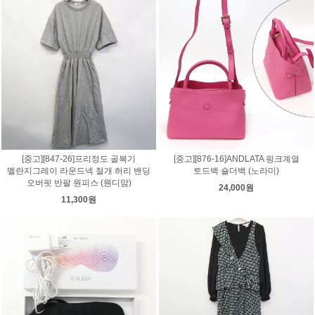
[중고][847-26]프리정도 골복기
[중고][876-16]ANDLATA 핑크계열
멜란지그레이 라운드넥 절개 허리 밴딩
토드백 숄더백 (노라미)
오버핏 반팔 원피스 (웬디맘)
24,000원
11,300원