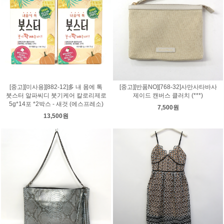
[중고][미사용][882-12]多 내 몸에 톡
[중고][반품NO][768-32]사만사타바사
붓스터 알파씨디 붓기케어 칼로리제로
제이드 캔버스 클러치 (***)
5g*14포 *2박스 - 새것 (에스프레소)
7,500원
13,500원