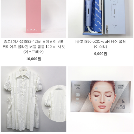
[중고][미사용][882-42]多 뷰이뷰이 벼리
[중고][890-52]CkeyiN 헤어 롤러
뤼미에르 콜라겐 버블 앰플 150ml- 새것
(이스리)
(에스프레소)
9,000원
10,000원