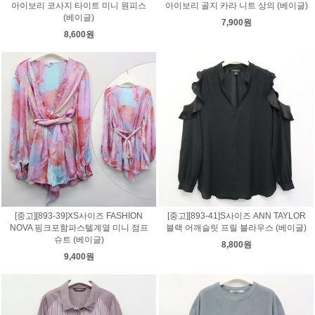
아이보리 코사지 타이트 미니 원피스
아이보리 골지 카라 니트 상의 (베이글)
(베이글)
7,900원
8,600원
[중고][893-39]XS사이즈 FASHION
[중고][893-41]S사이즈 ANN TAYLOR
NOVA 핑크포함파스텔계열 미니 점프
블랙 어깨슬릿 프릴 블라우스 (베이글)
슈트 (베이글)
8,800원
9,400원