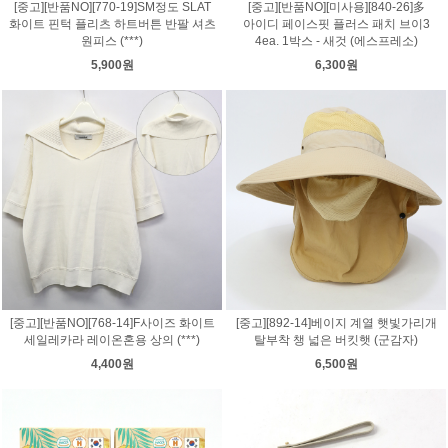
[중고][반품NO][770-19]SM정도 SLAT
[중고][반품NO][미사용][840-26]多
화이트 핀턱 플리츠 하트버튼 반팔 셔츠
아이디 페이스핏 플러스 패치 브이3
원피스 (***)
4ea. 1박스 - 새것 (에스프레소)
5,900원
6,300원
[중고][반품NO][768-14]F사이즈 화이트
[중고][892-14]베이지 계열 햇빛가리개
세일레카라 레이온혼용 상의 (***)
탈부착 챙 넓은 버킷햇 (군감자)
4,400원
6,500원