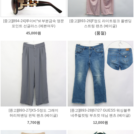
[중고][894-24]루이비*st 부분금속 영문
[중고][893-26]F정도 라이트핑크 올밴딩
포인트 선글라스 (예쁜여우)
스트링 팬츠 (베이글)
(품절)
45,000원
[중고][893-27]XS-S정도 그레이
[중고][893-28]67/27 GUESS 워싱블루
허리뒤밴딩 핀턱 팬츠 (베이글)
네추럴컷팅 부츠컷 데님 팬츠 (베이글)
7,700원
12,000원