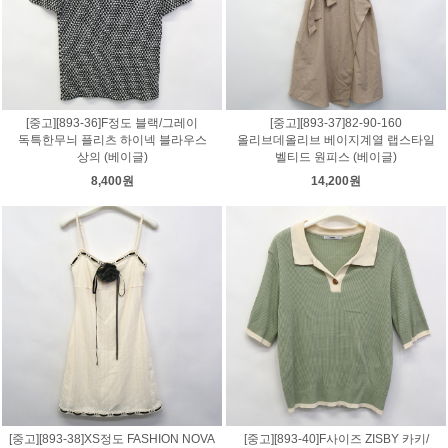
[중고][893-36]F정도 블랙/그레이
[중고][893-37]82-90-160
독특한무늬 플리츠 하이넥 블라우스
올리브데올리브 베이지계열 랩스타일
상의 (베이글)
벨티드 원피스 (베이글)
8,400원
14,200원
[중고][893-38]XS정도 FASHION NOVA
[중고][893-40]F사이즈 ZISBY 카키/