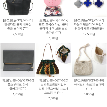
[중고][반품NO][746-11]
[중고][반품NO][738-17]
[중고][반품NO][727-27]
앤클라인 블랙 내구성
핑크 크록스 가방+블랙
파란색 반클리*st 목걸이
좋은 숄더백 (***)
플라워 배색 보온 보냉
귀걸이 세트 (진품명품)
손가방 (***)
7,500원
17,500원
7,500원
[중고][반품NO][@175-10]
[중고][반품NO][740-20]
[중고][반품NO][740-10]
폴스부띠크 회색
브라운포함멀티컬러
아이보리 손뜨개 숄더백
클러치백(***)
보헤미안스타일 손뜨개
(***)
스트링 백 (***)
4,700원
6,000원
7,000원