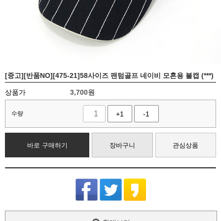
[중고][반품NO][475-21]58사이즈 팬텀골프 네이비 모혼용 볼캡 (***)
상품가
3,700
원
수량
+1
-1
바로 구매하기
장바구니
관심상품