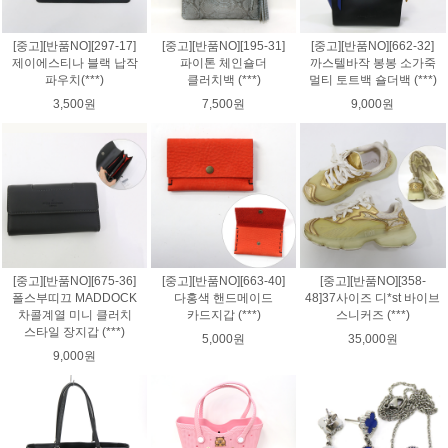
[중고][반품NO][297-17]
[중고][반품NO][195-31]
[중고][반품NO][662-32]
제이에스티나 블랙 납작
파이톤 체인숄더
까스텔바작 봉봉 소가죽
파우치(***)
클러치백 (***)
멀티 토트백 숄더백 (***)
3,500원
7,500원
9,000원
[중고][반품NO][675-36]
[중고][반품NO][663-40]
[중고][반품NO][358-
폴스부띠끄 MADDOCK
다홍색 핸드메이드
48]37사이즈 디*st 바이브
차콜계열 미니 클러치
카드지갑 (***)
스니커즈 (***)
스타일 장지갑 (***)
5,000원
35,000원
9,000원