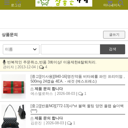
로그인
회원가입
주문조회
마이페이지
상품문의
글쓰기
검색
반복적인 주문취소,반품 3회이상/ 이용제한&탈퇴처리.
관리자
| 2013-12-04
|
4
[중고][미사용][840-16]영진약품 비타페롤 파인 프리미엄 ,
500mg 24캡슐 4EA. - 새것 (에스프레소)
제품 문의 합니다
에스엘로하스
| 2026-08-03
|
1
[중고][반품NO][772-13]샤*st 블랙 퀼팅 양면 플랩 숄더백
(***)
제품 문의 합니다
김은진
| 2026-08-03
|
1