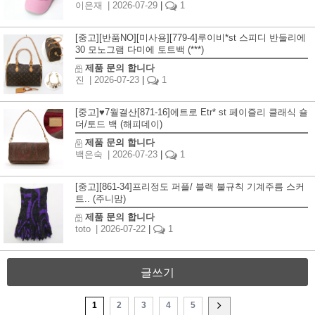
이은재
| 2026-07-29
|
1
[중고][반품NO][미사용][779-4]루이비*st 스피디 반둘리에
30 모노그램 다미에 토트백 (***)
제품 문의 합니다
진
| 2026-07-23
|
1
[중고]♥7월결산[871-16]에트로 Etr* st 페이즐리 클래식 숄
더/토드 백 (해피데이)
제품 문의 합니다
백은숙
| 2026-07-23
|
1
[중고][861-34]프리정도 퍼플/ 블랙 불규칙 기계주름 스커
트.. (주니맘)
제품 문의 합니다
toto
| 2026-07-22
|
1
글쓰기
1
2
3
4
5