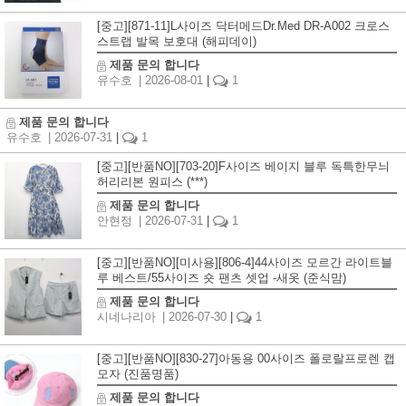
[중고][871-11]L사이즈 닥터메드Dr.Med DR-A002 크로스
스트랩 발목 보호대 (해피데이)
제품 문의 합니다
유수호
| 2026-08-01
|
1
제품 문의 합니다
유수호
| 2026-07-31
|
1
[중고][반품NO][703-20]F사이즈 베이지 블루 독특한무늬
허리리본 원피스 (***)
제품 문의 합니다
안현정
| 2026-07-31
|
1
[중고][반품NO][미사용][806-4]44사이즈 모르간 라이트블
루 베스트/55사이즈 숏 팬츠 셋업 -새옷 (준식맘)
제품 문의 합니다
시네나리아
| 2026-07-30
|
1
[중고][반품NO][830-27]아동용 00사이즈 폴로랄프로렌 캡
모자 (진품명품)
제품 문의 합니다