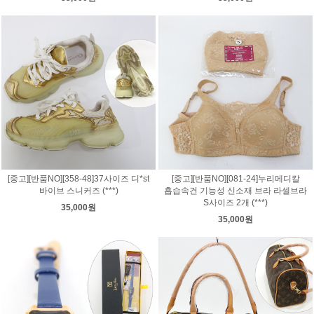
[중고][반품NO][358-48]37사이즈 디*st
[중고][반품NO][081-24]누리메디칼
바이브 스니커즈 (***)
흡습속건 기능성 신소재 브라 라셀브라
S사이즈 2개 (***)
35,000원
35,000원