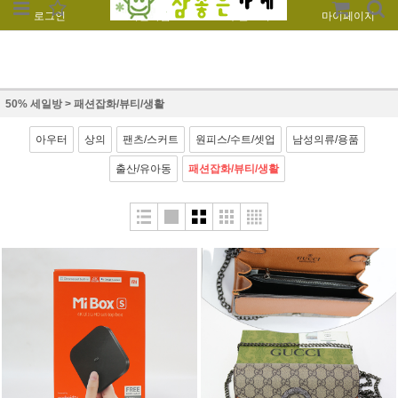
로그인
회원가입
주문조회
마이페이지
50% 세일방
>
패션잡화/뷰티/생활
아우터
상의
팬츠/스커트
원피스/수트/셋업
남성의류/용품
출산/유아동
패션잡화/뷰티/생활