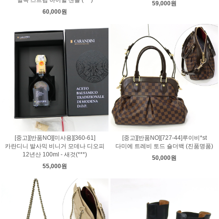
발목 스트랩 하이힐 샌들 (***)
59,000원
60,000원
[중고][반품NO][미사용][360-61]
[중고][반품NO][727-44]루이비*st
카란디니 발사믹 비니거 모데나 디오피
다미에 트레비 토드 숄더백 (진품명품)
12년산 100ml - 새것(***)
50,000원
55,000원