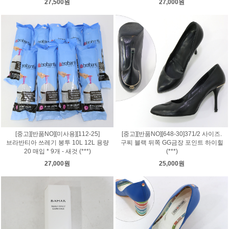
27,500원
27,000원
[중고][반품NO][미사용][112-25]
[중고][반품NO][648-30]371/2 사이즈.
브라반티아 쓰레기 봉투 10L 12L 용량
구찌 블랙 뒤쪽 GG금장 포인트 하이힐
20 매입 * 9개 - 새것 (***)
(***)
27,000원
25,000원