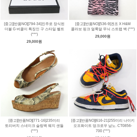
[중고][반품NO][794-34]진주로 장식된
[중고][반품NO][536-9]겐조 X H&M
더블 G 버클이 특징인 구 스타일 벨트
콜라보 핑크 얼룩말 무늬 스트랩 백 (***)
(***)
29,000원
29,000원
[중고][반품NO][771-16]235미리
[중고][반품NO][616-21]255미리 나이키
토리버치 스네이크 슬링백 웨지 샌들
오프화이트 덩크로우 남노. CT0856-
(***)
700 (***)