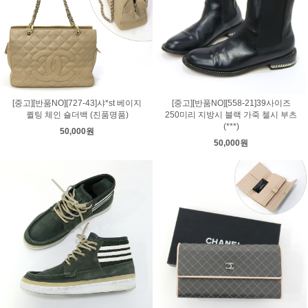
[중고][반품NO][727-43]샤*st 베이지
[중고][반품NO][558-21]39사이즈
퀼팅 체인 숄더백 (진품명품)
250미리 지방시 블랙 가죽 첼시 부츠
(***)
50,000원
50,000원