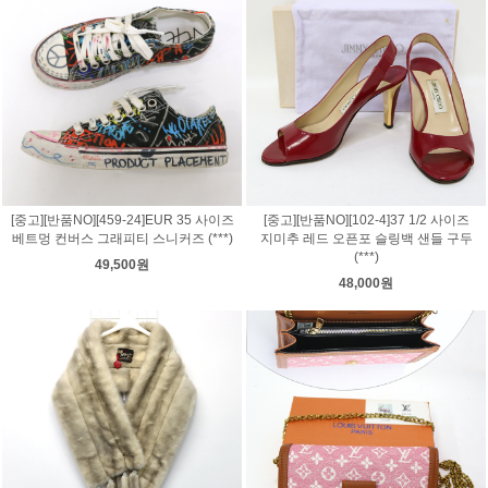
[중고][반품NO][459-24]EUR 35 사이즈
[중고][반품NO][102-4]37 1/2 사이즈
베트멍 컨버스 그래피티 스니커즈 (***)
지미추 레드 오픈포 슬링백 샌들 구두
(***)
49,500원
48,000원