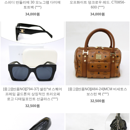
스피디 반둘리에 30 모노그램 다미에
오프화이트 덩크로우 레드. CT0856-
토트백 (***)
600 (***)
34,000원
34,000원
[중고][반품NO][794-37] 셀린*st 스퀘어
[중고][반품NO][484-24]MCM 비세토스
프레임 골드톤의 상징적인 트리오페
보스턴 백 (***)
로고 디테일포인트 선글라스 (***)
32,500원
32,500원