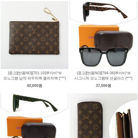
[중고][반품NO][701-10]루이비*st
[중고][반품NO][794-36]루이비*st
모노그램 납작 파우치백 클러치백 (***)
시그니처 모노그램테 선글라스 (***)
40,000원
37,500원