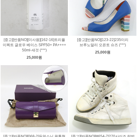
[중고][반품NO][미사용][162-16]트리플
[중고][반품NO][123-22]235미리
이펙트 글로우 베이스 SPF50+ PA++++
브루노말리 오픈토 슈즈 (***)
50ml-새것 (***)
25,000원
25,000원
[중고][반품NO][068-2]듀얼소닉 원통형
[중고][반품NO][#654-7]270사이즈 랑방