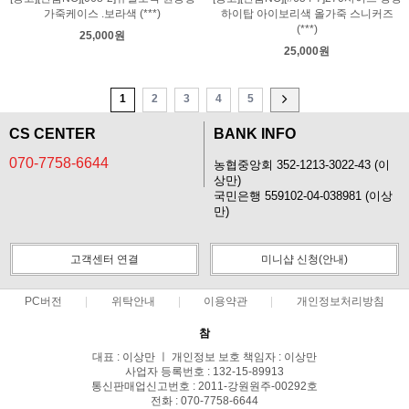
가죽케이스 .보라색 (***)
하이탑 아이보리색 올가죽 스니커즈
(***)
25,000원
25,000원
1
2
3
4
5
CS CENTER
BANK INFO
070-7758-6644
농협중앙회 352-1213-3022-43 (이
상만)
국민은행 559102-04-038981 (이상
만)
고객센터 연결
미니샵 신청(안내)
PC버전
위탁안내
이용약관
개인정보처리방침
참
대표 : 이상만 ㅣ 개인정보 보호 책임자 : 이상만
사업자 등록번호 : 132-15-89913
통신판매업신고번호 : 2011-강원원주-00292호
전화 : 070-7758-6644