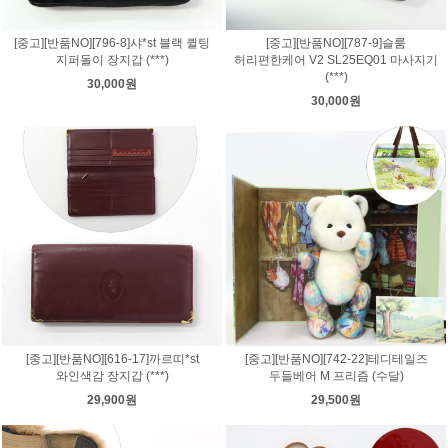
[중고][반품NO][796-8]샤*st 블랙 퀼팅
[중고][반품NO][787-9]슬룸
지퍼돌이 장지갑 (***)
허리편한케어 V2 SL25EQ01 마사지기
(***)
30,000원
30,000원
[중고][반품NO][616-17]까르띠*st
[중고][반품NO][742-22]테디테일즈
와인색감 장지갑 (***)
두들베어 M 프리즘 (수달)
29,900원
29,500원