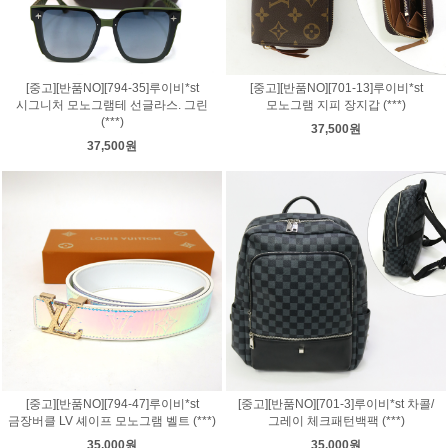
[중고][반품NO][794-35]루이비*st
[중고][반품NO][701-13]루이비*st
시그니처 모노그램테 선글라스. 그린
모노그램 지피 장지갑 (***)
(***)
37,500원
37,500원
[중고][반품NO][794-47]루이비*st
[중고][반품NO][701-3]루이비*st 차콜/
금장버클 LV 셰이프 모노그램 벨트 (***)
그레이 체크패턴백팩 (***)
35,000원
35,000원