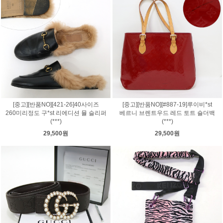
[중고][반품NO][421-26]40사이즈
[중고][반품NO][#887-19]루이비*st
260미리정도 구*st 리에디션 뮬 슬리퍼
베르니 브렌트우드 레드 토트 숄더백
(***)
(***)
29,500원
29,500원