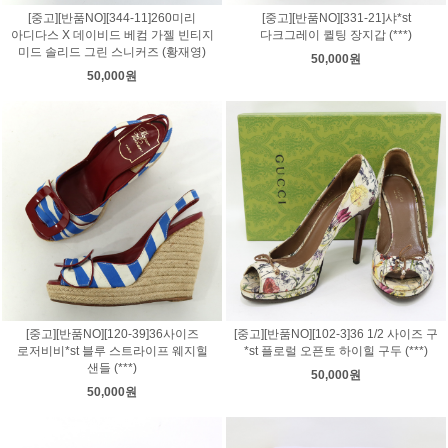
[중고][반품NO][344-11]260미리
[중고][반품NO][331-21]샤*st
아디다스 X 데이비드 베컴 가젤 빈티지
다크그레이 퀼팅 장지갑 (***)
미드 솔리드 그린 스니커즈 (황재영)
50,000원
50,000원
[중고][반품NO][120-39]36사이즈
[중고][반품NO][102-3]36 1/2 사이즈 구
로저비비*st 블루 스트라이프 웨지힐
*st 플로럴 오픈토 하이힐 구두 (***)
샌들 (***)
50,000원
50,000원