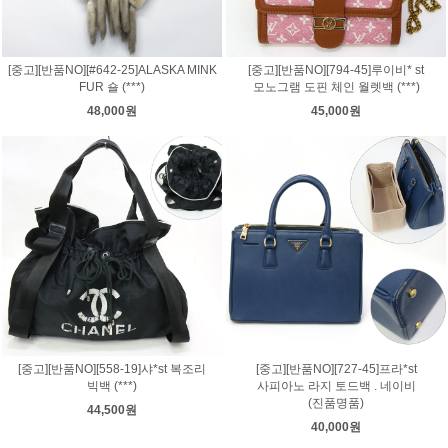
[중고][반품NO][#642-25]ALASKA MINK
[중고][반품NO][794-45]루이비* st
FUR 숄 (***)
모노그램 도핀 체인 월렛백 (***)
48,000원
45,000원
[중고][반품NO][558-19]샤*st 복조리
[중고][반품NO][727-45]프라*st
빅백 (***)
사피아노 라지 토드백 . 네이비
(진품명품)
44,500원
40,000원