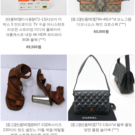
[반품NO][미사용][472-13]샤오미 미
[중고][반품NO][794-46]구*st 모노그램
박스 S 안드로이드 TV 구글 어시스턴트
디오니소스 체인 크로스백 (***)
리모컨 스트리밍 미디어 플레이어
60,000원
크롬캐스트 내장 4K HDR 와이파이
8GB 블랙 (***)
69,500원
[중고][반품NO][@607-23]36사이즈
[중고][반품NO][772-13]샤*st 블랙 퀼팅
230미리 정도 셀린느 카멜 계열 메탈힐
양면 플랩 숄더백 (***)