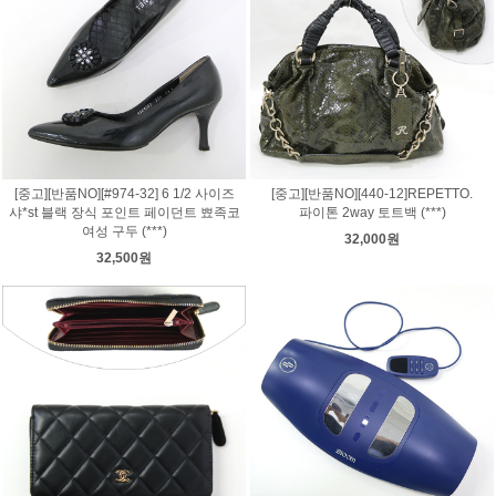
[중고][반품NO][#974-32] 6 1/2 사이즈
[중고][반품NO][440-12]REPETTO.
샤*st 블랙 장식 포인트 페이던트 뾰족코
파이톤 2way 토트백 (***)
여성 구두 (***)
32,000원
32,500원